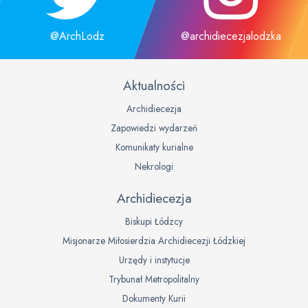
@ArchLodz
@archidiecezjalodzka
Aktualności
Archidiecezja
Zapowiedzi wydarzeń
Komunikaty kurialne
Nekrologi
Archidiecezja
Biskupi Łódzcy
Misjonarze Miłosierdzia Archidiecezji Łódzkiej
Urzędy i instytucje
Trybunał Metropolitalny
Dokumenty Kurii