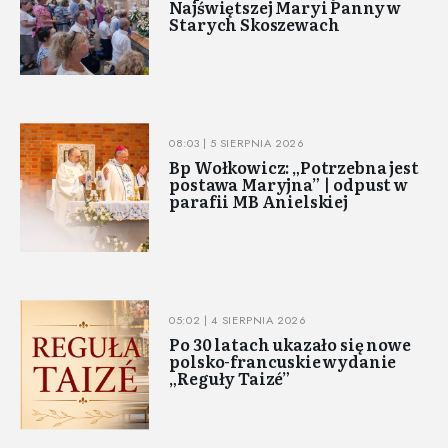
Najświętszej Maryi Panny w
Starych Skoszewach
08:03 | 5 SIERPNIA 2026
Bp Wołkowicz: „Potrzebna jest
postawa Maryjna” | odpust w
parafii MB Anielskiej
05:02 | 4 SIERPNIA 2026
Po 30 latach ukazało się nowe
polsko-francuskie wydanie
„Reguły Taizé”