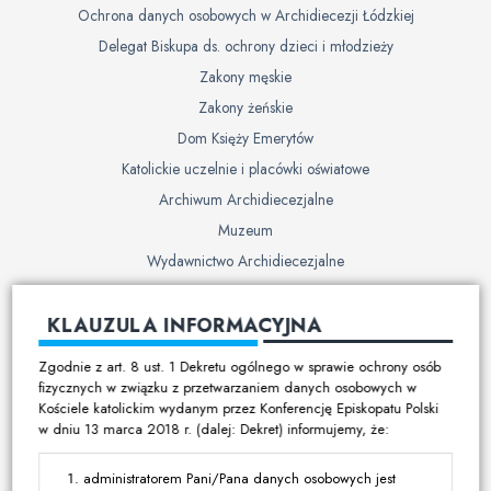
Ochrona danych osobowych w Archidiecezji Łódzkiej
Delegat Biskupa ds. ochrony dzieci i młodzieży
Zakony męskie
Zakony żeńskie
Dom Księży Emerytów
Katolickie uczelnie i placówki oświatowe
Archiwum Archidiecezjalne
Muzeum
Wydawnictwo Archidiecezjalne
Cmentarze
KLAUZULA INFORMACYJNA
Duszpasterstwo
Zgodnie z art. 8 ust. 1 Dekretu ogólnego w sprawie ochrony osób
Program duszpasterski
fizycznych w związku z przetwarzaniem danych osobowych w
Kościele katolickim wydanym przez Konferencję Episkopatu Polski
Kalendarz pracy duszpasterskiej
w dniu 13 marca 2018 r. (dalej: Dekret) informujemy, że:
Duszpasterstwo specjalistyczne
Ruchy i stowarzyszenia
administratorem Pani/Pana danych osobowych jest