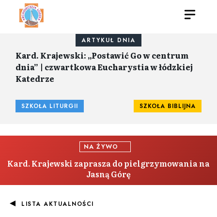
ARTYKUŁ DNIA
Kard. Krajewski: „Postawić Go w centrum
dnia” | czwartkowa Eucharystia w łódzkiej
Katedrze
SZKOŁA LITURGII
SZKOŁA BIBLIJNA
NA ŻYWO
Kard. Krajewski zaprasza do pielgrzymowania na
Jasną Górę
LISTA AKTUALNOŚCI