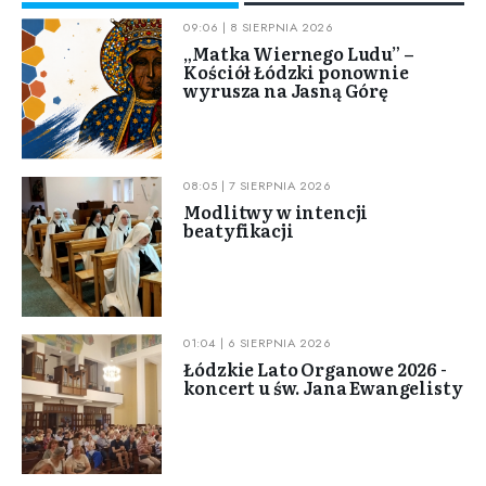
09:06 | 8 SIERPNIA 2026
„Matka Wiernego Ludu” –
Kościół Łódzki ponownie
wyrusza na Jasną Górę
08:05 | 7 SIERPNIA 2026
Modlitwy w intencji
beatyfikacji
01:04 | 6 SIERPNIA 2026
Łódzkie Lato Organowe 2026 -
koncert u św. Jana Ewangelisty