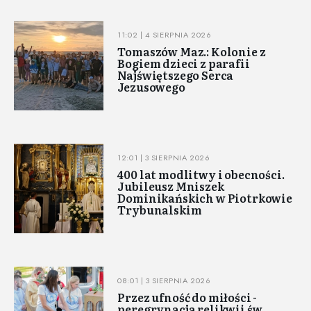
11:02 | 4 SIERPNIA 2026
Tomaszów Maz.: Kolonie z
Bogiem dzieci z parafii
Najświętszego Serca
Jezusowego
12:01 | 3 SIERPNIA 2026
400 lat modlitwy i obecności.
Jubileusz Mniszek
Dominikańskich w Piotrkowie
Trybunalskim
08:01 | 3 SIERPNIA 2026
Przez ufność do miłości -
peregrynacja relikwii św.