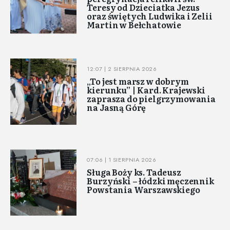
Teresy od Dzieciatka Jezus
oraz świętych Ludwika i Zelii
Martin w Bełchatowie
12:07 | 2 SIERPNIA 2026
„To jest marsz w dobrym
kierunku” | Kard. Krajewski
zaprasza do pielgrzymowania
na Jasną Górę
07:06 | 1 SIERPNIA 2026
Sługa Boży ks. Tadeusz
Burzyński – łódzki męczennik
Powstania Warszawskiego