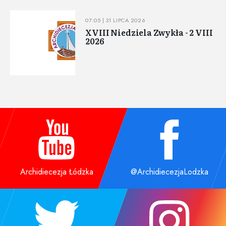
07:05 | 31 LIPCA 2026
XVIII Niedziela Zwykła - 2 VIII
2026
Archidiecezja Łódzka
@ArchidiecezjaLodzka