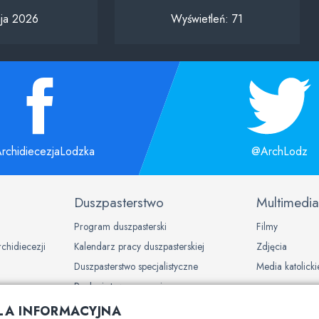
ja 2026
Wyświetleń:
71
rchidiecezjaLodzka
@ArchLodz
Duszpasterstwo
Multimedia
Program duszpasterski
Filmy
rchidiecezji
Kalendarz pracy duszpasterskiej
Zdjęcia
Duszpasterstwo specjalistyczne
Media katolicki
Ruchy i stowarzyszenia
LA INFORMACYJNA