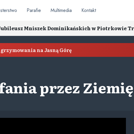
sterstwo
Parafie
Multimedia
Kontakt
i. Jubileusz Mniszek Dominikańskich w Piotrkowie 
elgrzymowania na Jasną Górę
ania przez Ziemię 