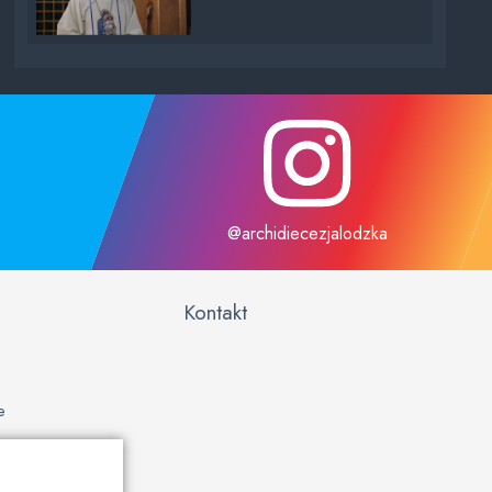
@archidiecezjalodzka
Kontakt
e