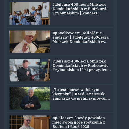
Jubileusz 400-lecia Mniszek
Dominikańskich w Piotrkowie
Trybunalskim | koncert
zespołu SYJON
Bp Wołkowicz: „Miłość nie
zmusza” | Jubileusz 400-lecia
Mniszek Dominikańskich w
Piotrkowie
Jubileusz 400-lecia Mniszek
Dominikańskich w Piotrkowie
Trybunalskim | list prezydenta
Nawrockiego
„To jest marsz w dobrym
kierunku” | Kard. Krajewski
zaprasza do pielgrzymowania
na Jasną Górę
Bp Kleszcz: każdy powinien
mieć swoją górę spotkania z
Bogiem | Łódź 2026