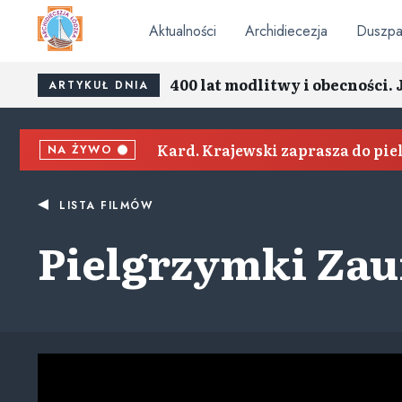
Aktualności
Archidiecezja
Duszpa
400 lat modlitwy i obecnośc
ARTYKUŁ DNIA
Kard. Krajewski zaprasza do pi
NA ŻYWO
LISTA FILMÓW
Pielgrzymki Zauf