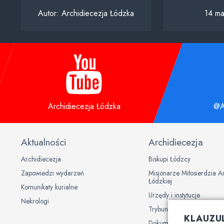
Autor:
Archidiecezja Łódzka
14 ma
Archidiecezja Łódzka
@A
Aktualności
Archidiecezja
Archidiecezja
Biskupi Łódzcy
Zapowiedzi wydarzeń
Misjonarze Miłosierdzia A
Łódzkiej
Komunikaty kurialne
Urzędy i instytucje
Nekrologi
Trybunał Metropolitalny
KLAUZU
Dokumenty Kurii