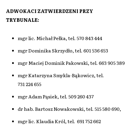
ADWOKACI ZATWIERDZENI PRZY
TRYBUNALE:
mgr lic. Michał Pełka, tel. 570 843 444
mgr Dominika Skrzydło, tel. 601 536 653
mgr Maciej Dominik Pakowski, tel. 663 905 389
mgr Katarzyna Smykla-Bąkowicz, tel.
731 224 655
mgr Adam Pąsiek, tel. 509 260 437
dr hab. Bartosz Nowakowski, tel. 515 580 690,
mgr lic. Klaudia Król, tel. 691 752 662