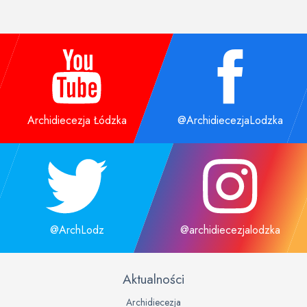
Archidiecezja Łódzka
@ArchidiecezjaLodzka
@ArchLodz
@archidiecezjalodzka
Aktualności
Archidiecezja