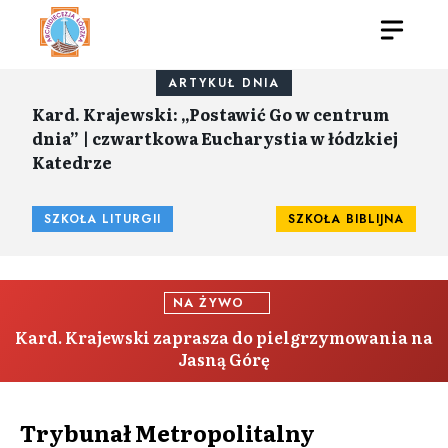
ARTYKUŁ DNIA
Kard. Krajewski: „Postawić Go w centrum
dnia” | czwartkowa Eucharystia w łódzkiej
Katedrze
SZKOŁA LITURGII
SZKOŁA BIBLIJNA
NA ŻYWO
Kard. Krajewski zaprasza do pielgrzymowania na
Jasną Górę
Trybunał Metropolitalny