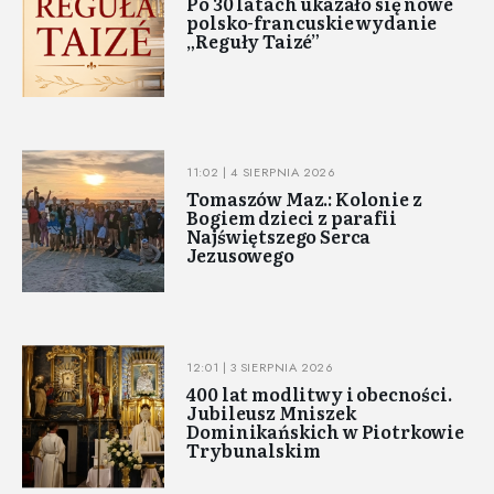
Po 30 latach ukazało się nowe
polsko-francuskie wydanie
„Reguły Taizé”
11:02 | 4 SIERPNIA 2026
Tomaszów Maz.: Kolonie z
Bogiem dzieci z parafii
Najświętszego Serca
Jezusowego
12:01 | 3 SIERPNIA 2026
400 lat modlitwy i obecności.
Jubileusz Mniszek
Dominikańskich w Piotrkowie
Trybunalskim