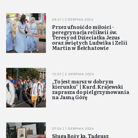
08:01 | 3 SIERPNIA 2026
Przez ufność do miłości -
peregrynacja relikwii św.
Teresy od Dzieciatka Jezus
oraz świętych Ludwika i Zelii
Martin w Bełchatowie
12:07 | 2 SIERPNIA 2026
„To jest marsz w dobrym
kierunku” | Kard. Krajewski
zaprasza do pielgrzymowania
na Jasną Górę
07:06 | 1 SIERPNIA 2026
Sługa Boży ks. Tadeusz