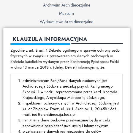
Archiwum Archidiecezjalne
Muzeum
Wydawnictwo Archidiecezjalne
Cmentarze
KLAUZULA INFORMACYJNA
Duszpasterstwo
Zgodnie z art. 8 ust. 1 Dekretu ogólnego w sprawie ochrony osób
Program duszpasterski
fizycznych w związku z przetwarzaniem danych osobowych w
Kościele katolickim wydanym przez Konferencję Episkopatu Polski
Kalendarz pracy duszpasterskiej
w dniu 13 marca 2018 r. (dalej: Dekret) informujemy, że:
Duszpasterstwo specjalistyczne
Ruchy i stowarzyszenia
administratorem Pani/Pana danych osobowych jest
Archidiecezja Łódzka z siedzibą przy ul. Ks. Ignacego
Multimedia
Skorupki 1 w Łodzi, reprezentowana przez kard. Konrada
Krajewskiego, Arcybiskupa Metropolitę Łódzkiego;
Filmy
inspektorem ochrony danych w Archidiecezji Łódzkiej jest
ks. dr Zbigniew Tracz, ul. ks. I. Skorupki 1, 90-458 Łódź,
Zdjęcia
mail: iod@archidiecezja.lodz.pl;
Media katolickie
Pani/Pana dane osobowe przetwarzane będą w celu
zapewnienia bezpieczeństwa usług i informacyjnym;
przetwarzanie danych jest niezbędne do celów
Kontakt