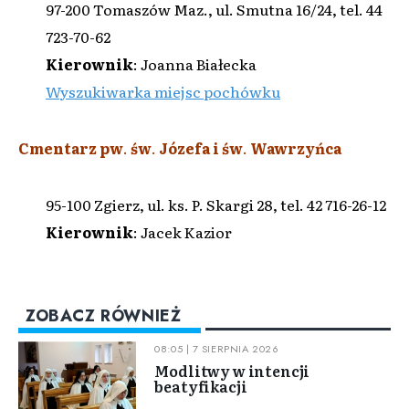
97-200 Tomaszów Maz., ul. Smutna 16/24, tel. 44
723-70-62
Kierownik
: Joanna Białecka
Wyszukiwarka miejsc pochówku
Cmentarz pw
.
św
.
Józefa i św
.
Wawrzyńca
95-100 Zgierz, ul. ks. P. Skargi 28, tel. 42 716-26-12
Kierownik
: Jacek Kazior
ZOBACZ RÓWNIEŻ
08:05 | 7 SIERPNIA 2026
Modlitwy w intencji
beatyfikacji