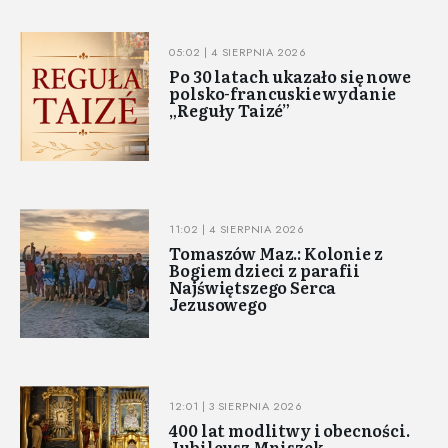
05:02 | 4 SIERPNIA 2026
Po 30 latach ukazało się nowe
polsko-francuskie wydanie
„Reguły Taizé”
11:02 | 4 SIERPNIA 2026
Tomaszów Maz.: Kolonie z
Bogiem dzieci z parafii
Najświętszego Serca
Jezusowego
12:01 | 3 SIERPNIA 2026
400 lat modlitwy i obecności.
Jubileusz Mniszek