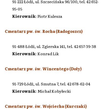
91-222 Łódź, ul. Szczecińska 96/100, tel. 42 652-
95-05
Kierownik
: Piotr Kulesza
Cmentarz pw
.
św
.
Rocha (Radogoszcz)
91-488 Łódź, ul. Zgierska 141, tel. 42 657-39-38
Kierownik
: Konrad Lik
Cmentarz pw
.
św
.
Wincentego (Doły)
91-729 Łódź, ul. Smutna 7, tel. 42 678-62-04
Kierownik
: Michał Kobyłecki
Cmentarz pw
.
św
.
Wojciecha (Kurczaki)