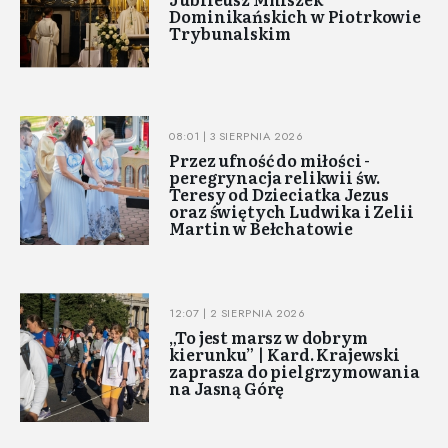
Dominikańskich w Piotrkowie
Trybunalskim
08:01 | 3 SIERPNIA 2026
Przez ufność do miłości -
peregrynacja relikwii św.
Teresy od Dzieciatka Jezus
oraz świętych Ludwika i Zelii
Martin w Bełchatowie
12:07 | 2 SIERPNIA 2026
„To jest marsz w dobrym
kierunku” | Kard. Krajewski
zaprasza do pielgrzymowania
na Jasną Górę