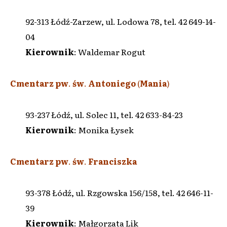
92-313 Łódź-Zarzew, ul. Lodowa 78, tel. 42 649-14-
04
Kierownik
: Waldemar Rogut
Cmentarz pw
.
św
.
Antoniego
(
Mania
)
93-237 Łódź, ul. Solec 11, tel. 42 633-84-23
Kierownik
: Monika Łysek
Cmentarz pw
.
św
.
Franciszka
93-378 Łódź, ul. Rzgowska 156/158, tel. 42 646-11-
39
Kierownik
: Małgorzata Lik