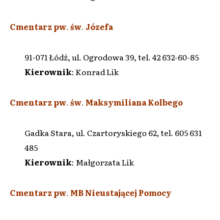
Cmentarz pw
.
św
.
Józefa
91-071 Łódź, ul. Ogrodowa 39, tel. 42 632-60-85
Kierownik
: Konrad Lik
Cmentarz pw
.
św
.
Maksymiliana Kolbego
Gadka Stara, ul. Czartoryskiego 62, tel. 605 631
485
Kierownik
: Małgorzata Lik
Cmentarz pw
.
MB Nieustającej Pomocy