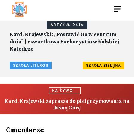
ARTYKUŁ DNIA
Kard. Krajewski: „Postawić Go w centrum
dnia” | czwartkowa Eucharystia w łódzkiej
Katedrze
SZKOŁA LITURGII
SZKOŁA BIBLIJNA
NA ŻYWO
Kard. Krajewski zaprasza do pielgrzymowania na
Jasną Górę
Cmentarze