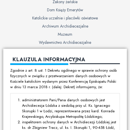
Zakony żeńskie
Dom Księży Emerytów
Katolickie uczelnie i placówki oświatowe
Archiwum Archidiecezjalne
Muzeum
Wydawnictwo Archidiecezjalne
Cmentarze
KLAUZULA INFORMACYJNA
Duszpasterstwo
Zgodnie z art. 8 ust. 1 Dekretu ogólnego w sprawie ochrony osób
Program duszpasterski
fizycznych w związku z przetwarzaniem danych osobowych w
Kościele katolickim wydanym przez Konferencję Episkopatu Polski
Kalendarz pracy duszpasterskiej
w dniu 13 marca 2018 r. (dalej: Dekret) informujemy, że:
Duszpasterstwo specjalistyczne
Ruchy i stowarzyszenia
administratorem Pani/Pana danych osobowych jest
Archidiecezja Łódzka z siedzibą przy ul. Ks. Ignacego
Multimedia
Skorupki 1 w Łodzi, reprezentowana przez kard. Konrada
Krajewskiego, Arcybiskupa Metropolitę Łódzkiego;
Filmy
inspektorem ochrony danych w Archidiecezji Łódzkiej jest
ks. dr Zbigniew Tracz, ul. ks. I. Skorupki 1, 90-458 Łódź,
Zdjęcia