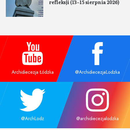
refleksji (13–15 sierpnia 2026)
Archidiecezja Łódzka
@ArchidiecezjaLodzka
@ArchLodz
@archidiecezjalodzka