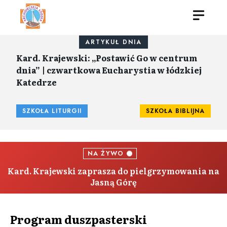
ARTYKUŁ DNIA
Kard. Krajewski: „Postawić Go w centrum
dnia” | czwartkowa Eucharystia w łódzkiej
Katedrze
SZKOŁA LITURGII
SZKOŁA BIBLIJNA
NA ŻYWO
Kard. Krajewski zaprasza do pielgrzymowania na
Jasną Górę
Program duszpasterski