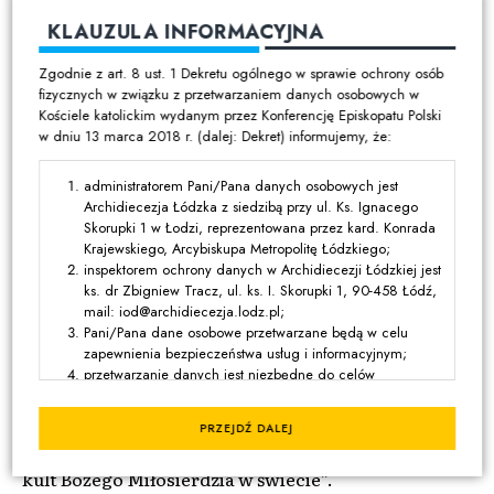
ma im pomóc w zaleczeniu wszelkich ran oraz
KLAUZULA INFORMACYJNA
przywróceniu świadomości obecności Boga
Zgodnie z art. 8 ust. 1 Dekretu ogólnego w sprawie ochrony osób
bogatego w miłosierdzie. On jak Miłosierny Ojciec z
fizycznych w związku z przetwarzaniem danych osobowych w
przypowieści według św. Łukasza oczekuje na
Kościele katolickim wydanym przez Konferencję Episkopatu Polski
w dniu 13 marca 2018 r. (dalej: Dekret) informujemy, że:
powrót marnotrawnego syna (por. Łk 15, 11-32).
Istotnym elementem Misji jest peregrynacja Obrazu
administratorem Pani/Pana danych osobowych jest
Archidiecezja Łódzka z siedzibą przy ul. Ks. Ignacego
Jezusa Miłosiernego. Ten Obraz może stać się dla
Skorupki 1 w Łodzi, reprezentowana przez kard. Konrada
wielu pomocą w spotkaniu z Bożym Miłosierdziem.
Krajewskiego, Arcybiskupa Metropolitę Łódzkiego;
inspektorem ochrony danych w Archidiecezji Łódzkiej jest
Obraz ten kolejno odwiedzi wszystkie parafie naszej
ks. dr Zbigniew Tracz, ul. ks. I. Skorupki 1, 90-458 Łódź,
Archidiecezji, w których będą się odbywały Misje
mail: iod@archidiecezja.lodz.pl;
Pani/Pana dane osobowe przetwarzane będą w celu
Miłosierdzia Bożego. To wymowny znak objawienia
zapewnienia bezpieczeństwa usług i informacyjnym;
przetwarzanie danych jest niezbędne do celów
Bożego przekazany świętej Siostrze Faustynie tak
wynikających z prawnie uzasadnionych interesów
mocno związanej z naszą Archidiecezją, zwłaszcza z
realizowanych przez administratora lub przez stronę trzecią,
PRZEJDŹ DALEJ
z wyjątkiem sytuacji, w których nadrzędny charakter wobec
Łodzią, gdzie usłyszała głos powołania, aby szerzyć
tych interesów mają interesy lub podstawowe prawa i
kult Bożego Miłosierdzia w świecie”.
wolności osoby, której dane dotyczą, wymagające ochrony