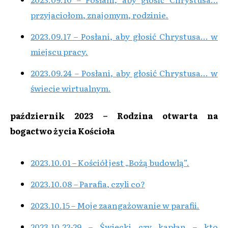
przyjaciołom, znajomym, rodzinie.
2023.09.17 – Posłani, aby głosić Chrystusa… w
miejscu pracy.
2023.09.24 – Posłani, aby głosić Chrystusa… w
świecie wirtualnym.
październik 2023 – Rodzina otwarta na
bogactwo życia Kościoła
2023.10.01 – Kościół jest „Bożą budowlą”.
2023.10.08 – Parafia, czyli co?
2023.10.15 – Moje zaangażowanie w parafii.
2023.10.22-29 – Świecki czy kapłan – kto