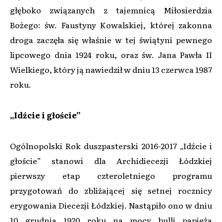
głęboko związanych z tajemnicą Miłosierdzia
Bożego: św. Faustyny Kowalskiej, której zakonna
droga zaczęła się właśnie w tej świątyni pewnego
lipcowego dnia 1924 roku, oraz św. Jana Pawła II
Wielkiego, który ją nawiedził w dniu 13 czerwca 1987
roku.
„Idźcie i głoście”
Ogólnopolski Rok duszpasterski 2016-2017 „Idźcie i
głoście” stanowi dla Archidiecezji Łódzkiej
pierwszy etap czteroletniego programu
przygotowań do zbliżającej się setnej rocznicy
erygowania Diecezji Łódzkiej. Nastąpiło ono w dniu
10 grudnia 1920 roku na mocy bulli papieża