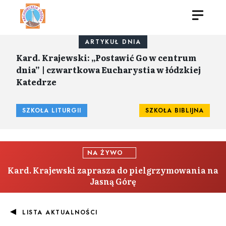
ARTYKUŁ DNIA
Kard. Krajewski: „Postawić Go w centrum
dnia” | czwartkowa Eucharystia w łódzkiej
Katedrze
SZKOŁA LITURGII
SZKOŁA BIBLIJNA
NA ŻYWO
Kard. Krajewski zaprasza do pielgrzymowania na
Jasną Górę
LISTA AKTUALNOŚCI