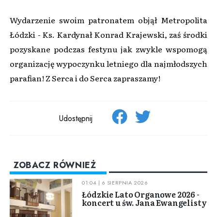
Wydarzenie swoim patronatem objął Metropolita
Łódzki - Ks. Kardynał Konrad Krajewski, zaś środki
pozyskane podczas festynu jak zwykle wspomogą
organizację wypoczynku letniego dla najmłodszych
parafian! Z Serca i do Serca zapraszamy!
Udostępnij
ZOBACZ RÓWNIEŻ
01:04 | 6 SIERPNIA 2026
Łódzkie Lato Organowe 2026 -
koncert u św. Jana Ewangelisty