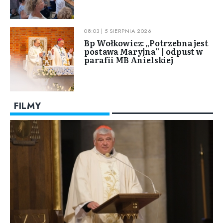
08:03 | 5 SIERPNIA 2026
Bp Wołkowicz: „Potrzebna jest
postawa Maryjna” | odpust w
parafii MB Anielskiej
FILMY