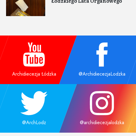
Łódzkiego Lata Organowego
Archidiecezja Łódzka
@ArchidiecezjaLodzka
@ArchLodz
@archidiecezjalodzka