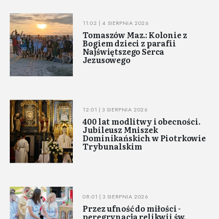
11:02 | 4 SIERPNIA 2026
Tomaszów Maz.: Kolonie z
Bogiem dzieci z parafii
Najświętszego Serca
Jezusowego
12:01 | 3 SIERPNIA 2026
400 lat modlitwy i obecności.
Jubileusz Mniszek
Dominikańskich w Piotrkowie
Trybunalskim
08:01 | 3 SIERPNIA 2026
Przez ufność do miłości -
peregrynacja relikwii św.