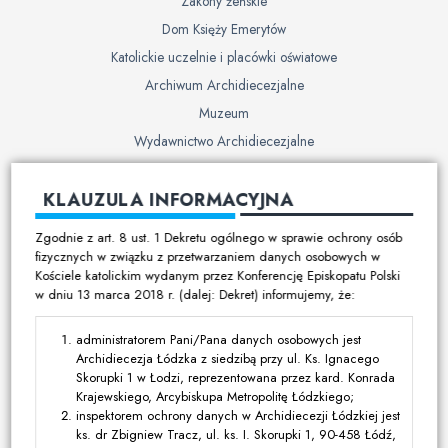
Zakony żeńskie
Dom Księży Emerytów
Katolickie uczelnie i placówki oświatowe
Archiwum Archidiecezjalne
Muzeum
Wydawnictwo Archidiecezjalne
Cmentarze
KLAUZULA INFORMACYJNA
Duszpasterstwo
Zgodnie z art. 8 ust. 1 Dekretu ogólnego w sprawie ochrony osób
Program duszpasterski
fizycznych w związku z przetwarzaniem danych osobowych w
Kościele katolickim wydanym przez Konferencję Episkopatu Polski
Kalendarz pracy duszpasterskiej
w dniu 13 marca 2018 r. (dalej: Dekret) informujemy, że:
Duszpasterstwo specjalistyczne
Ruchy i stowarzyszenia
administratorem Pani/Pana danych osobowych jest
Archidiecezja Łódzka z siedzibą przy ul. Ks. Ignacego
Multimedia
Skorupki 1 w Łodzi, reprezentowana przez kard. Konrada
Krajewskiego, Arcybiskupa Metropolitę Łódzkiego;
Filmy
inspektorem ochrony danych w Archidiecezji Łódzkiej jest
ks. dr Zbigniew Tracz, ul. ks. I. Skorupki 1, 90-458 Łódź,
Zdjęcia