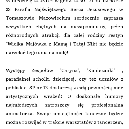
W niedzielę 24.05 b.r. w godz. 14.30 - 21.30 już po raz
23 Parafia Najświętszego Serca Jezusowego w
Tomaszowie Mazowieckim serdecznie zaprasza
wszystkich chętnych na niezapomniany, pełen
różnorodnych atrakcji dla całej rodziny Festyn
"Wielka Majówka z Mamą i Tatą! Nikt nie będzie
narzekał tego dnia na nudę!
Występy Zespołów "Caryna", "Kuniczanki" ,
parafialnej scholki dziecięcej, czy też uczniów z
pobliskiej SP nr 13 dostarczą z całą pewnością moc
artystycznych wrażeń! O doskonałe humory
najmłodszych zatroszczy się profesjonalna
animatorka. Swoje umiejętności taneczne będzie
można rozwijać w trakcie warsztatów z tancerzem,