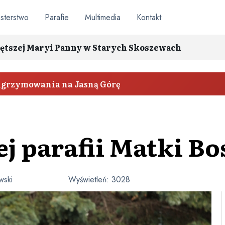
sterstwo
Parafie
Multimedia
Kontakt
ętszej Maryi Panny w Starych Skoszewach
elgrzymowania na Jasną Górę
j parafii Matki Bo
wski
Wyświetleń:
3028