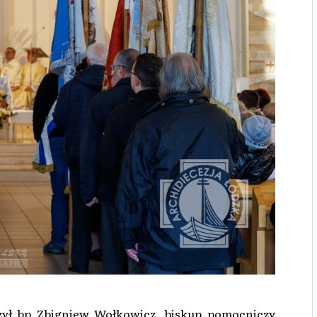
czył bp Zbigniew Wołkowicz, biskup pomocniczy