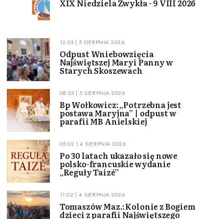
XIX Niedziela Zwykła - 9 VIII 2026
12:03 | 5 SIERPNIA 2026
Odpust Wniebowzięcia
Najświętszej Maryi Panny w
Starych Skoszewach
08:03 | 5 SIERPNIA 2026
Bp Wołkowicz: „Potrzebna jest
postawa Maryjna” | odpust w
parafii MB Anielskiej
05:02 | 4 SIERPNIA 2026
Po 30 latach ukazało się nowe
polsko-francuskie wydanie
„Reguły Taizé”
11:02 | 4 SIERPNIA 2026
Tomaszów Maz.: Kolonie z Bogiem
dzieci z parafii Najświętszego