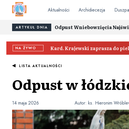
Aktualności
Archidiecezja
Duszpa
Odpust Wniebowzięcia Najświ
ARTYKUŁ DNIA
Kard. Krajewski zaprasza do pi
NA ŻYWO
LISTA AKTUALNOŚCI
Odpust w łódzkie
14 maja 2026
Autor:
ks. Hieronim Wróble