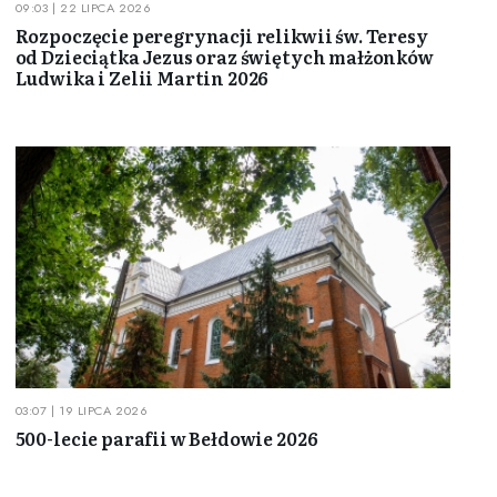
09:03 | 22 LIPCA 2026
Rozpoczęcie peregrynacji relikwii św. Teresy
od Dzieciątka Jezus oraz świętych małżonków
Ludwika i Zelii Martin 2026
03:07 | 19 LIPCA 2026
500-lecie parafii w Bełdowie 2026