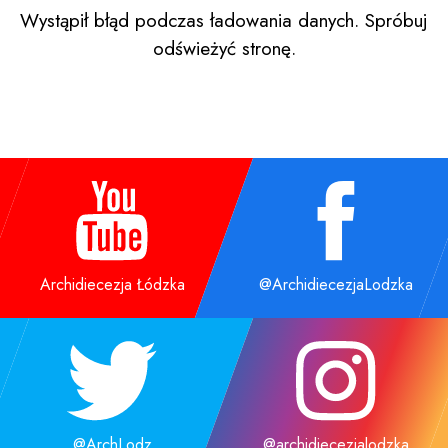
Wystąpił błąd podczas ładowania danych. Spróbuj
odświeżyć stronę.
Archidiecezja Łódzka
@ArchidiecezjaLodzka
@ArchLodz
@archidiecezjalodzka