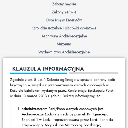
Zakony męskie
Zakony żeńskie
Dom Księży Emerytów
Katolickie uczelnie i placówki oświatowe
Archiwum Archidiecezjalne
Muzeum
Wydawnictwo Archidiecezjalne
Cmentarze
KLAUZULA INFORMACYJNA
Duszpasterstwo
Zgodnie z art. 8 ust. 1 Dekretu ogólnego w sprawie ochrony osób
Program duszpasterski
fizycznych w związku z przetwarzaniem danych osobowych w
Kościele katolickim wydanym przez Konferencję Episkopatu Polski
Kalendarz pracy duszpasterskiej
w dniu 13 marca 2018 r. (dalej: Dekret) informujemy, że:
Duszpasterstwo specjalistyczne
Ruchy i stowarzyszenia
administratorem Pani/Pana danych osobowych jest
Archidiecezja Łódzka z siedzibą przy ul. Ks. Ignacego
Multimedia
Skorupki 1 w Łodzi, reprezentowana przez kard. Konrada
Krajewskiego, Arcybiskupa Metropolitę Łódzkiego;