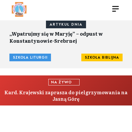
ARTYKUŁ DNIA
„Wpatrujmy się w Maryję” – odpust w
Konstantynowie-Srebrnej
SZKOŁA LITURGII
SZKOŁA BIBLIJNA
NA ŻYWO
Kard. Krajewski zaprasza do pielgrzymowania na
Jasną Górę