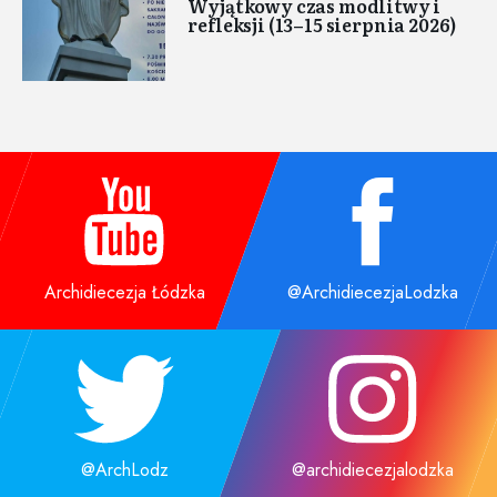
Wyjątkowy czas modlitwy i
refleksji (13–15 sierpnia 2026)
Archidiecezja Łódzka
@ArchidiecezjaLodzka
@ArchLodz
@archidiecezjalodzka