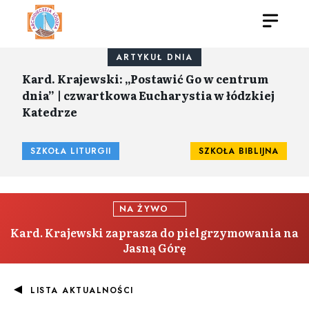
ARTYKUŁ DNIA
Kard. Krajewski: „Postawić Go w centrum
dnia” | czwartkowa Eucharystia w łódzkiej
Katedrze
SZKOŁA LITURGII
SZKOŁA BIBLIJNA
NA ŻYWO
Kard. Krajewski zaprasza do pielgrzymowania na
Jasną Górę
LISTA AKTUALNOŚCI