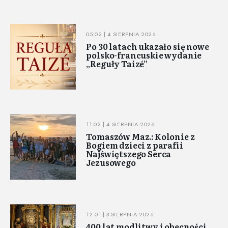
05:02 | 4 SIERPNIA 2026
Po 30 latach ukazało się nowe
polsko-francuskie wydanie
„Reguły Taizé”
11:02 | 4 SIERPNIA 2026
Tomaszów Maz.: Kolonie z
Bogiem dzieci z parafii
Najświętszego Serca
Jezusowego
12:01 | 3 SIERPNIA 2026
400 lat modlitwy i obecności.