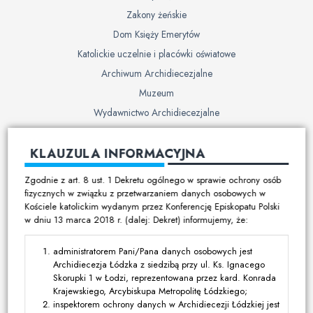
Zakony żeńskie
Dom Księży Emerytów
Katolickie uczelnie i placówki oświatowe
Archiwum Archidiecezjalne
Muzeum
Wydawnictwo Archidiecezjalne
Cmentarze
KLAUZULA INFORMACYJNA
Duszpasterstwo
Zgodnie z art. 8 ust. 1 Dekretu ogólnego w sprawie ochrony osób
Program duszpasterski
fizycznych w związku z przetwarzaniem danych osobowych w
Kościele katolickim wydanym przez Konferencję Episkopatu Polski
Kalendarz pracy duszpasterskiej
w dniu 13 marca 2018 r. (dalej: Dekret) informujemy, że:
Duszpasterstwo specjalistyczne
Ruchy i stowarzyszenia
administratorem Pani/Pana danych osobowych jest
Archidiecezja Łódzka z siedzibą przy ul. Ks. Ignacego
Multimedia
Skorupki 1 w Łodzi, reprezentowana przez kard. Konrada
Krajewskiego, Arcybiskupa Metropolitę Łódzkiego;
Filmy
inspektorem ochrony danych w Archidiecezji Łódzkiej jest