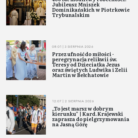
Jubileusz Mniszek
Dominikańskich w Piotrkowie
Trybunalskim
08:01 | 3 SIERPNIA 2026
Przez ufność do miłości -
peregrynacja relikwii św.
Teresy od Dzieciatka Jezus
oraz świętych Ludwika i Zelii
Martin w Bełchatowie
12:07 | 2 SIERPNIA 2026
„To jest marsz w dobrym
kierunku” | Kard. Krajewski
zaprasza do pielgrzymowania
na Jasną Górę