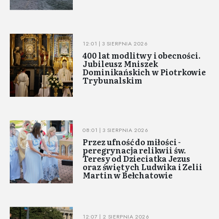
12:01 | 3 SIERPNIA 2026
400 lat modlitwy i obecności.
Jubileusz Mniszek
Dominikańskich w Piotrkowie
Trybunalskim
08:01 | 3 SIERPNIA 2026
Przez ufność do miłości -
peregrynacja relikwii św.
Teresy od Dzieciatka Jezus
oraz świętych Ludwika i Zelii
Martin w Bełchatowie
12:07 | 2 SIERPNIA 2026