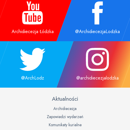
Archidiecezja Łódzka
@ArchidiecezjaLodzka
@ArchLodz
@archidiecezjalodzka
Aktualności
Archidiecezja
Zapowiedzi wydarzeń
Komunikaty kurialne