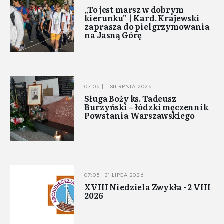
„To jest marsz w dobrym
kierunku” | Kard. Krajewski
zaprasza do pielgrzymowania
na Jasną Górę
07:06 | 1 SIERPNIA 2026
Sługa Boży ks. Tadeusz
Burzyński – łódzki męczennik
Powstania Warszawskiego
07:05 | 31 LIPCA 2026
XVIII Niedziela Zwykła - 2 VIII
2026