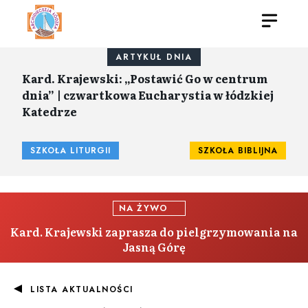
ARTYKUŁ DNIA
Kard. Krajewski: „Postawić Go w centrum
dnia” | czwartkowa Eucharystia w łódzkiej
Katedrze
SZKOŁA LITURGII
SZKOŁA BIBLIJNA
NA ŻYWO
Kard. Krajewski zaprasza do pielgrzymowania na
Jasną Górę
LISTA AKTUALNOŚCI