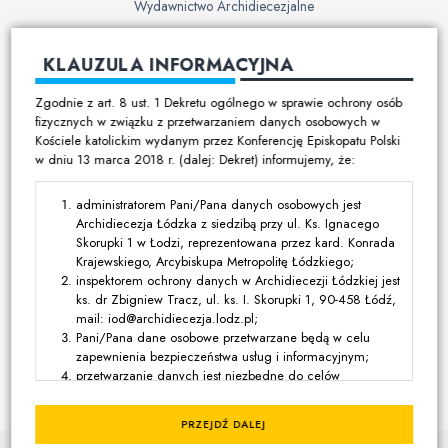
Wydawnictwo Archidiecezjalne
Cmentarze
KLAUZULA INFORMACYJNA
Duszpasterstwo
Zgodnie z art. 8 ust. 1 Dekretu ogólnego w sprawie ochrony osób
Program duszpasterski
fizycznych w związku z przetwarzaniem danych osobowych w
Kościele katolickim wydanym przez Konferencję Episkopatu Polski
Kalendarz pracy duszpasterskiej
w dniu 13 marca 2018 r. (dalej: Dekret) informujemy, że:
Duszpasterstwo specjalistyczne
Ruchy i stowarzyszenia
administratorem Pani/Pana danych osobowych jest
Archidiecezja Łódzka z siedzibą przy ul. Ks. Ignacego
Multimedia
Skorupki 1 w Łodzi, reprezentowana przez kard. Konrada
Krajewskiego, Arcybiskupa Metropolitę Łódzkiego;
Filmy
inspektorem ochrony danych w Archidiecezji Łódzkiej jest
ks. dr Zbigniew Tracz, ul. ks. I. Skorupki 1, 90-458 Łódź,
Zdjęcia
mail: iod@archidiecezja.lodz.pl;
Media katolickie
Pani/Pana dane osobowe przetwarzane będą w celu
zapewnienia bezpieczeństwa usług i informacyjnym;
przetwarzanie danych jest niezbędne do celów
Kontakt
wynikających z prawnie uzasadnionych interesów
realizowanych przez administratora lub przez stronę trzecią,
PRZEJDŹ DALEJ
z wyjątkiem sytuacji, w których nadrzędny charakter wobec
© Kuria Metropolitalna Łódzka