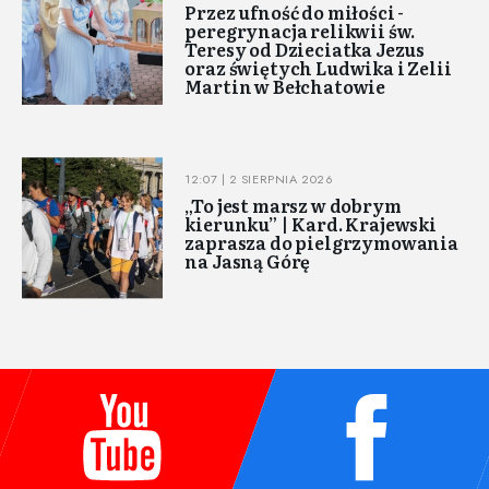
Przez ufność do miłości -
peregrynacja relikwii św.
Teresy od Dzieciatka Jezus
oraz świętych Ludwika i Zelii
Martin w Bełchatowie
12:07 | 2 SIERPNIA 2026
„To jest marsz w dobrym
kierunku” | Kard. Krajewski
zaprasza do pielgrzymowania
na Jasną Górę