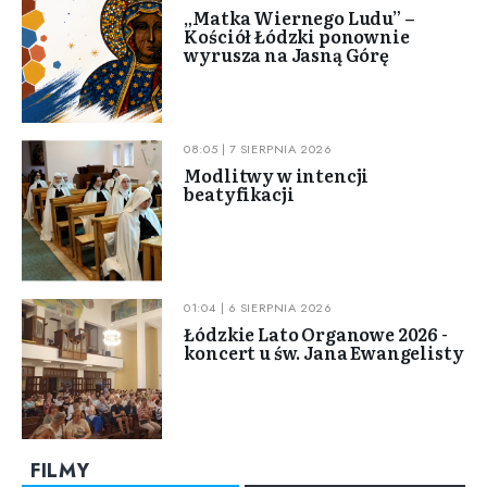
„Matka Wiernego Ludu” –
Kościół Łódzki ponownie
wyrusza na Jasną Górę
08:05 | 7 SIERPNIA 2026
Modlitwy w intencji
beatyfikacji
01:04 | 6 SIERPNIA 2026
Łódzkie Lato Organowe 2026 -
koncert u św. Jana Ewangelisty
FILMY