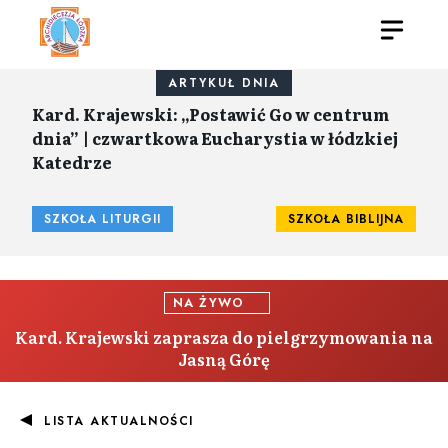
ARTYKUŁ DNIA
Kard. Krajewski: „Postawić Go w centrum
dnia” | czwartkowa Eucharystia w łódzkiej
Katedrze
SZKOŁA LITURGII
SZKOŁA BIBLIJNA
NA ŻYWO
Kard. Krajewski zaprasza do pielgrzymowania na
Jasną Górę
LISTA AKTUALNOŚCI