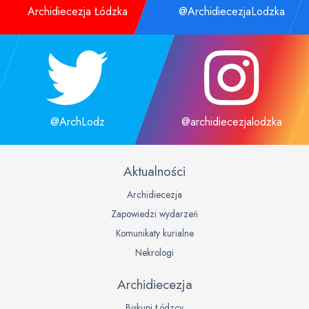
Archidiecezja Łódzka
@ArchidiecezjaLodzka
@ArchLodz
@archidiecezjalodzka
Aktualności
Archidiecezja
Zapowiedzi wydarzeń
Komunikaty kurialne
Nekrologi
Archidiecezja
Biskupi Łódzcy