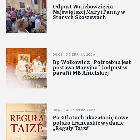
Odpust Wniebowzięcia
Najświętszej Maryi Panny w
Starych Skoszewach
08:03 | 5 SIERPNIA 2026
Bp Wołkowicz: „Potrzebna jest
postawa Maryjna” | odpust w
parafii MB Anielskiej
05:02 | 4 SIERPNIA 2026
Po 30 latach ukazało się nowe
polsko-francuskie wydanie
„Reguły Taizé”