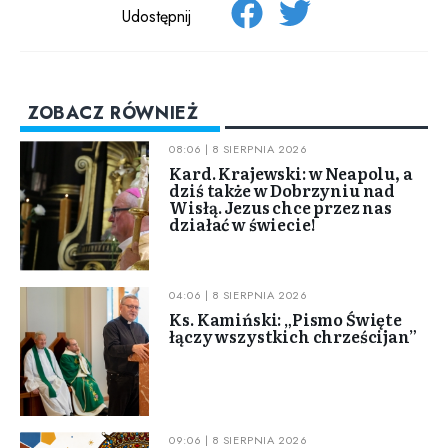
Udostępnij
ZOBACZ RÓWNIEŻ
08:06 | 8 SIERPNIA 2026
Kard. Krajewski: w Neapolu, a
dziś także w Dobrzyniu nad
Wisłą. Jezus chce przez nas
działać w świecie!
04:06 | 8 SIERPNIA 2026
Ks. Kamiński: „Pismo Święte
łączy wszystkich chrześcijan”
09:06 | 8 SIERPNIA 2026