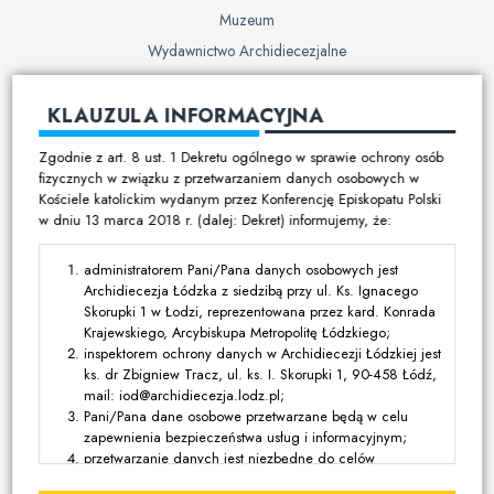
Muzeum
Wydawnictwo Archidiecezjalne
Cmentarze
KLAUZULA INFORMACYJNA
Duszpasterstwo
Zgodnie z art. 8 ust. 1 Dekretu ogólnego w sprawie ochrony osób
Program duszpasterski
fizycznych w związku z przetwarzaniem danych osobowych w
Kościele katolickim wydanym przez Konferencję Episkopatu Polski
Kalendarz pracy duszpasterskiej
w dniu 13 marca 2018 r. (dalej: Dekret) informujemy, że:
Duszpasterstwo specjalistyczne
Ruchy i stowarzyszenia
administratorem Pani/Pana danych osobowych jest
Archidiecezja Łódzka z siedzibą przy ul. Ks. Ignacego
Multimedia
Skorupki 1 w Łodzi, reprezentowana przez kard. Konrada
Krajewskiego, Arcybiskupa Metropolitę Łódzkiego;
Filmy
inspektorem ochrony danych w Archidiecezji Łódzkiej jest
ks. dr Zbigniew Tracz, ul. ks. I. Skorupki 1, 90-458 Łódź,
Zdjęcia
mail: iod@archidiecezja.lodz.pl;
Media katolickie
Pani/Pana dane osobowe przetwarzane będą w celu
zapewnienia bezpieczeństwa usług i informacyjnym;
przetwarzanie danych jest niezbędne do celów
Kontakt
wynikających z prawnie uzasadnionych interesów