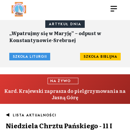
ARTYKUŁ DNIA
„Wpatrujmy się w Maryję” – odpust w
Konstantynowie-Srebrnej
SZKOŁA LITURGII
SZKOŁA BIBLIJNA
NA ŻYWO
Kard. Krajewski zaprasza do pielgrzymowania na
Jasną Górę
LISTA AKTUALNOŚCI
Niedziela Chrztu Pańskiego - 11 I