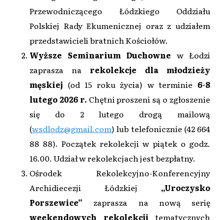
Przewodniczącego Łódzkiego Oddziału
Polskiej Rady Ekumenicznej oraz z udziałem
przedstawicieli bratnich Kościołów.
Wyższe Seminarium Duchowne
w Łodzi
zaprasza na
rekolekcje dla młodzieży
męskiej
(od 15 roku życia) w terminie
6-8
lutego 2026 r.
Chętni proszeni są o zgłoszenie
się do 2 lutego drogą mailową
(
wsdlodz@gmail.com
) lub telefonicznie (42 664
88 88). Początek rekolekcji w piątek o godz.
16.00. Udział w rekolekcjach jest bezpłatny.
Ośrodek Rekolekcyjno-Konferencyjny
Archidiecezji Łódzkiej
„Uroczysko
Porszewice”
zaprasza na nową serię
weekendowych rekolekcji
tematycznych