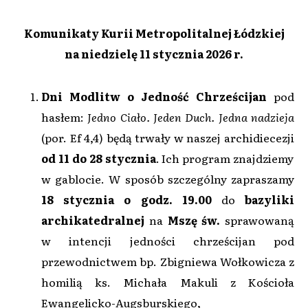
Komunikaty Kurii Metropolitalnej Łódzkiej
na niedzielę 11 stycznia 2026 r.
Dni Modlitw o Jedność Chrześcijan
pod
hasłem:
Jedno Ciało. Jeden Duch. Jedna nadzieja
(por. Ef 4,4) będą trwały w naszej archidiecezji
od 11 do 28 stycznia
. Ich program znajdziemy
w gablocie. W sposób szczególny zapraszamy
18 stycznia
o godz. 19.00
do
bazyliki
archikatedralnej
na
Mszę św.
sprawowaną
w intencji jedności chrześcijan pod
przewodnictwem bp. Zbigniewa Wołkowicza z
homilią ks. Michała Makuli z Kościoła
Ewangelicko-Augsburskiego,