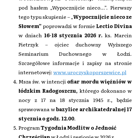
pod hasłem „Wypocznijcie nieco...”. Pierwszy
tego typu skupienie – „
Wypocznijcie nieco ze
Słowem”
poprowadzi w formie
Lectio Divina
w dniach
16-18 stycznia 2026 r.
ks. Marcin
Pietrzyk – ojciec duchowny Wyższego
Seminarium Duchownego w Łodzi.
Szczegółowe informacje i zapisy na stronie
internetowej:
www.uroczyskoporszewice.pl
Msza św. w intencji
ofiar mordu więźniów w
łódzkim Radogoszczu,
którego dokonano w
nocy z 17 na 18 stycznia 1945 r., będzie
sprawowana w
bazylice archikatedralnej
17
stycznia o godz. 12.00
.
Program
Tygodnia Modlitw o Jedność
Chrześcijan
w Łodzi i regionie w 2026 r.