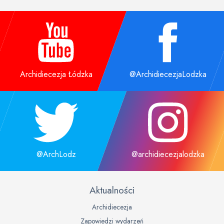
Archidiecezja Łódzka
@ArchidiecezjaLodzka
@ArchLodz
@archidiecezjalodzka
Aktualności
Archidiecezja
Zapowiedzi wydarzeń