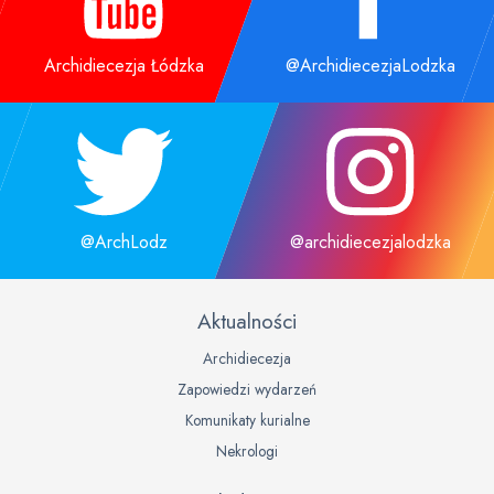
Archidiecezja Łódzka
@ArchidiecezjaLodzka
@ArchLodz
@archidiecezjalodzka
Aktualności
Archidiecezja
Zapowiedzi wydarzeń
Komunikaty kurialne
Nekrologi