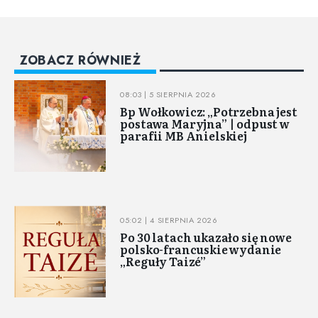
ZOBACZ RÓWNIEŻ
08:03 | 5 SIERPNIA 2026
Bp Wołkowicz: „Potrzebna jest
postawa Maryjna” | odpust w
parafii MB Anielskiej
05:02 | 4 SIERPNIA 2026
Po 30 latach ukazało się nowe
polsko-francuskie wydanie
„Reguły Taizé”