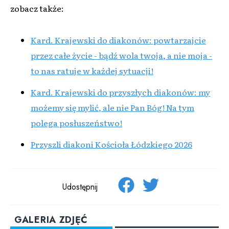
zobacz także:
Kard. Krajewski do diakonów: powtarzajcie
przez całe życie - bądź wola twoja, a nie moja -
to nas ratuje w każdej sytuacji!
Kard. Krajewski do przyszłych diakonów: my
możemy się mylić, ale nie Pan Bóg! Na tym
polega posłuszeństwo!
Przyszli diakoni Kościoła Łódzkiego 2026
Udostępnij
GALERIA ZDJĘĆ