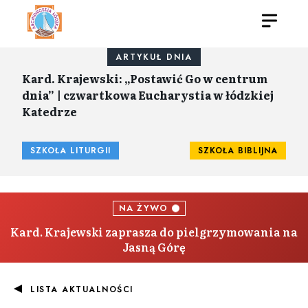
ARTYKUŁ DNIA
Kard. Krajewski: „Postawić Go w centrum
dnia” | czwartkowa Eucharystia w łódzkiej
Katedrze
SZKOŁA LITURGII
SZKOŁA BIBLIJNA
NA ŻYWO
Kard. Krajewski zaprasza do pielgrzymowania na
Jasną Górę
LISTA AKTUALNOŚCI