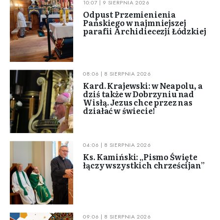
10:07 | 9 SIERPNIA 2026
Odpust Przemienienia
Pańskiego w najmniejszej
parafii Archidiecezji Łódzkiej
08:06 | 8 SIERPNIA 2026
Kard. Krajewski: w Neapolu, a
dziś także w Dobrzyniu nad
Wisłą. Jezus chce przez nas
działać w świecie!
04:06 | 8 SIERPNIA 2026
Ks. Kamiński: „Pismo Święte
łączy wszystkich chrześcijan”
09:06 | 8 SIERPNIA 2026