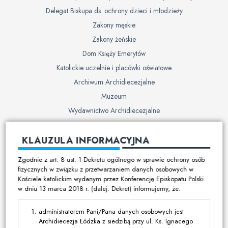
Delegat Biskupa ds. ochrony dzieci i młodzieży
Zakony męskie
Zakony żeńskie
Dom Księży Emerytów
Katolickie uczelnie i placówki oświatowe
Archiwum Archidiecezjalne
Muzeum
Wydawnictwo Archidiecezjalne
Cmentarze
KLAUZULA INFORMACYJNA
Duszpasterstwo
Zgodnie z art. 8 ust. 1 Dekretu ogólnego w sprawie ochrony osób
Program duszpasterski
fizycznych w związku z przetwarzaniem danych osobowych w
Kościele katolickim wydanym przez Konferencję Episkopatu Polski
Kalendarz pracy duszpasterskiej
w dniu 13 marca 2018 r. (dalej: Dekret) informujemy, że:
Duszpasterstwo specjalistyczne
Ruchy i stowarzyszenia
administratorem Pani/Pana danych osobowych jest
Archidiecezja Łódzka z siedzibą przy ul. Ks. Ignacego