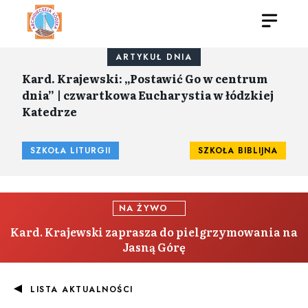
ARTYKUŁ DNIA
Kard. Krajewski: „Postawić Go w centrum
dnia” | czwartkowa Eucharystia w łódzkiej
Katedrze
SZKOŁA LITURGII
SZKOŁA BIBLIJNA
NA ŻYWO
Kard. Krajewski zaprasza do pielgrzymowania na
Jasną Górę
LISTA AKTUALNOŚCI