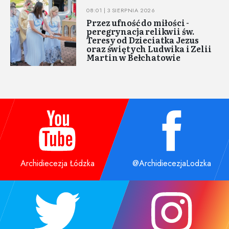
08:01 | 3 SIERPNIA 2026
Przez ufność do miłości -
peregrynacja relikwii św.
Teresy od Dzieciatka Jezus
oraz świętych Ludwika i Zelii
Martin w Bełchatowie
Archidiecezja Łódzka
@ArchidiecezjaLodzka