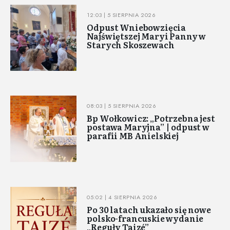
12:03 | 5 SIERPNIA 2026
Odpust Wniebowzięcia
Najświętszej Maryi Panny w
Starych Skoszewach
08:03 | 5 SIERPNIA 2026
Bp Wołkowicz: „Potrzebna jest
postawa Maryjna” | odpust w
parafii MB Anielskiej
05:02 | 4 SIERPNIA 2026
Po 30 latach ukazało się nowe
polsko-francuskie wydanie
„Reguły Taizé”