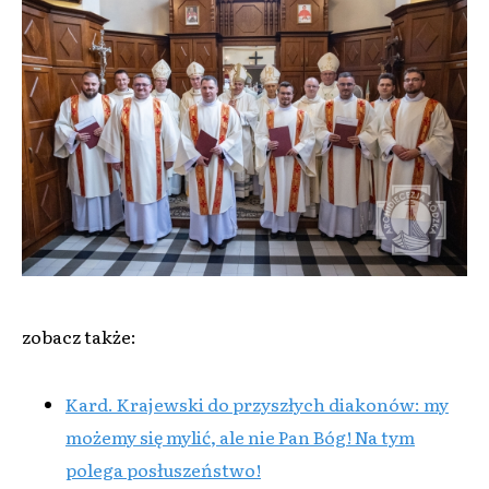
zobacz także:
Kard. Krajewski do przyszłych diakonów: my
możemy się mylić, ale nie Pan Bóg! Na tym
polega posłuszeństwo!