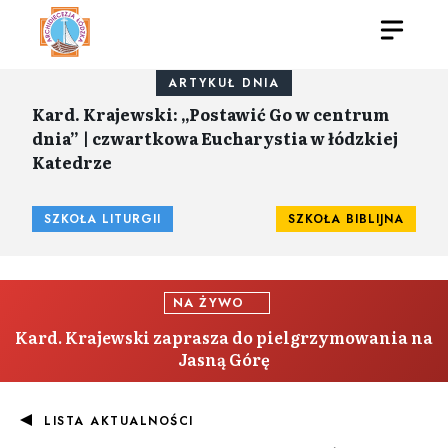
ARTYKUŁ DNIA
Kard. Krajewski: „Postawić Go w centrum
dnia” | czwartkowa Eucharystia w łódzkiej
Katedrze
SZKOŁA LITURGII
SZKOŁA BIBLIJNA
NA ŻYWO
Kard. Krajewski zaprasza do pielgrzymowania na
Jasną Górę
LISTA AKTUALNOŚCI