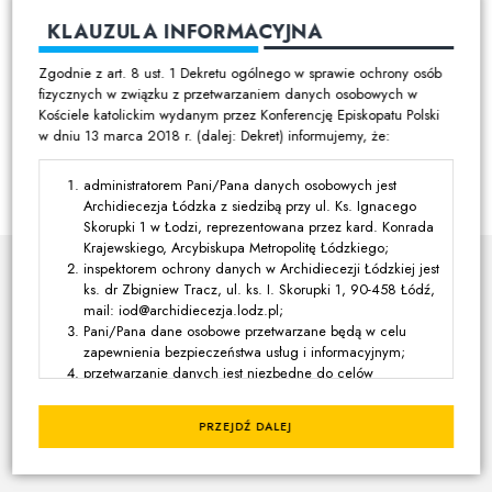
KLAUZULA INFORMACYJNA
Zgodnie z art. 8 ust. 1 Dekretu ogólnego w sprawie ochrony osób
fizycznych w związku z przetwarzaniem danych osobowych w
03:07 | 19 LIPCA 2026
Kościele katolickim wydanym przez Konferencję Episkopatu Polski
500-lecie parafii w Bełdowie 2026
w dniu 13 marca 2018 r. (dalej: Dekret) informujemy, że:
administratorem Pani/Pana danych osobowych jest
Archidiecezja Łódzka z siedzibą przy ul. Ks. Ignacego
Skorupki 1 w Łodzi, reprezentowana przez kard. Konrada
Krajewskiego, Arcybiskupa Metropolitę Łódzkiego;
inspektorem ochrony danych w Archidiecezji Łódzkiej jest
ks. dr Zbigniew Tracz, ul. ks. I. Skorupki 1, 90-458 Łódź,
ZOBACZ RÓWNIEŻ
mail: iod@archidiecezja.lodz.pl;
Pani/Pana dane osobowe przetwarzane będą w celu
zapewnienia bezpieczeństwa usług i informacyjnym;
05:02 | 4 SIERPNIA 2026
przetwarzanie danych jest niezbędne do celów
Po 30 latach ukazało się nowe
wynikających z prawnie uzasadnionych interesów
polsko-francuskie wydanie
realizowanych przez administratora lub przez stronę trzecią,
„Reguły Taizé”
PRZEJDŹ DALEJ
z wyjątkiem sytuacji, w których nadrzędny charakter wobec
tych interesów mają interesy lub podstawowe prawa i
wolności osoby, której dane dotyczą, wymagające ochrony