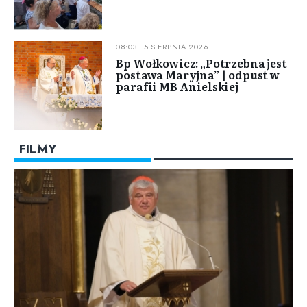
08:03 | 5 SIERPNIA 2026
Bp Wołkowicz: „Potrzebna jest
postawa Maryjna” | odpust w
parafii MB Anielskiej
FILMY