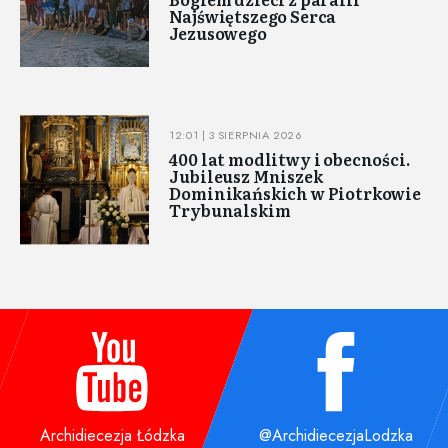
Najświętszego Serca
Jezusowego
12:01 | 3 SIERPNIA 2026
400 lat modlitwy i obecności.
Jubileusz Mniszek
Dominikańskich w Piotrkowie
Trybunalskim
Archidiecezja Łódzka
@ArchidiecezjaLodzka