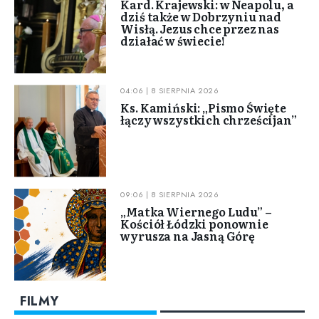
Kard. Krajewski: w Neapolu, a
dziś także w Dobrzyniu nad
Wisłą. Jezus chce przez nas
działać w świecie!
04:06 | 8 SIERPNIA 2026
Ks. Kamiński: „Pismo Święte
łączy wszystkich chrześcijan”
09:06 | 8 SIERPNIA 2026
„Matka Wiernego Ludu” –
Kościół Łódzki ponownie
wyrusza na Jasną Górę
FILMY