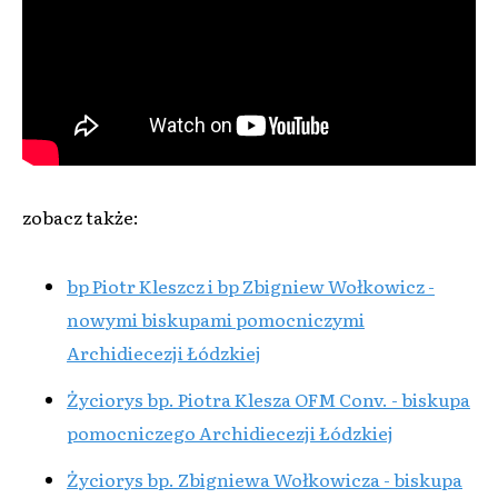
zobacz także:
bp Piotr Kleszcz i bp Zbigniew Wołkowicz -
nowymi biskupami pomocniczymi
Archidiecezji Łódzkiej
Życiorys bp. Piotra Klesza OFM Conv. - biskupa
pomocniczego Archidiecezji Łódzkiej
Życiorys bp. Zbigniewa Wołkowicza - biskupa