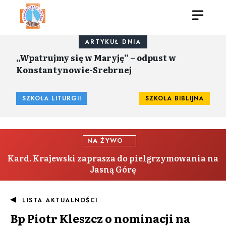
ARTYKUŁ DNIA
„Wpatrujmy się w Maryję” – odpust w
Konstantynowie-Srebrnej
SZKOŁA LITURGII
SZKOŁA BIBLIJNA
NA ŻYWO
Kard. Krajewski zaprasza do pielgrzymowania na
Jasną Górę
LISTA AKTUALNOŚCI
Bp Piotr Kleszcz o nominacji na