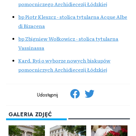
pomocniczego Archidiecezji Łódzkiej
bp Piotr Kleszcz - stolica tytularna Acque Albe
di Bizacena
bp Zbigniew Wołkowicz - stolica tytularna
Vassinassa
Kard. Ryś o wyborze nowych biskupów
pomocniczych Archidiecezji Łódzkiej
Udostępnij
GALERIA ZDJĘĆ