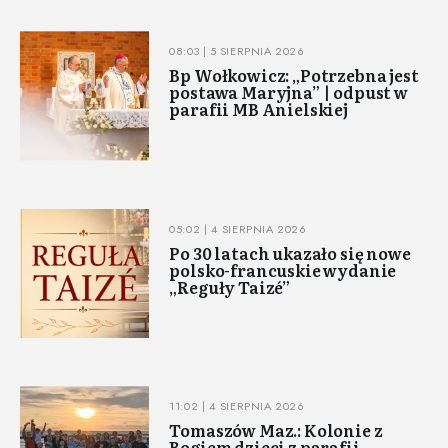
08:03 | 5 SIERPNIA 2026
Bp Wołkowicz: „Potrzebna jest
postawa Maryjna” | odpust w
parafii MB Anielskiej
05:02 | 4 SIERPNIA 2026
Po 30 latach ukazało się nowe
polsko-francuskie wydanie
„Reguły Taizé”
11:02 | 4 SIERPNIA 2026
Tomaszów Maz.: Kolonie z
Bogiem dzieci z parafii