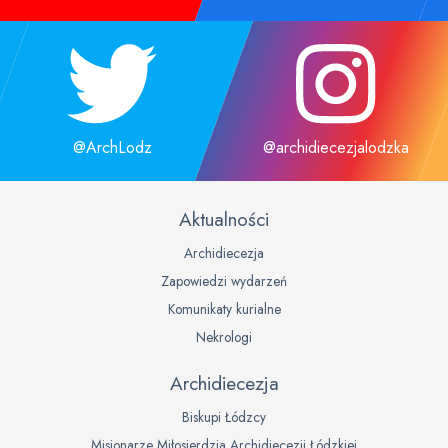
@ArchLodz
@archidiecezjalodzka
Aktualności
Archidiecezja
Zapowiedzi wydarzeń
Komunikaty kurialne
Nekrologi
Archidiecezja
Biskupi Łódzcy
Misjonarze Miłosierdzia Archidiecezji Łódzkiej