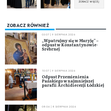
ZOBACZ WIĘCEJ
ZOBACZ RÓWNIEŻ
03:07 | 9 SIERPNIA 2026
„Wpatrujmy się w Maryję” –
odpust w Konstantynowie-
Srebrnej
10:07 | 9 SIERPNIA 2026
Odpust Przemienienia
Pańskiego w najmniejszej
parafii Archidiecezji Łódzkiej
08:06 | 8 SIERPNIA 2026