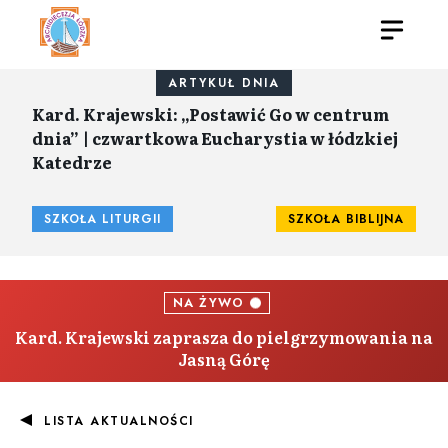
ARTYKUŁ DNIA
Kard. Krajewski: „Postawić Go w centrum
dnia” | czwartkowa Eucharystia w łódzkiej
Katedrze
SZKOŁA LITURGII
SZKOŁA BIBLIJNA
NA ŻYWO
Kard. Krajewski zaprasza do pielgrzymowania na
Jasną Górę
LISTA AKTUALNOŚCI