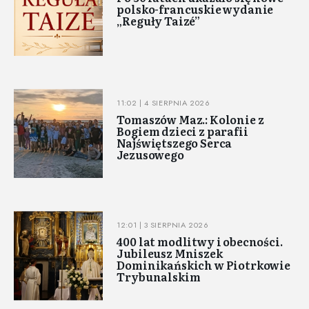
polsko-francuskie wydanie
„Reguły Taizé”
11:02 | 4 SIERPNIA 2026
Tomaszów Maz.: Kolonie z
Bogiem dzieci z parafii
Najświętszego Serca
Jezusowego
12:01 | 3 SIERPNIA 2026
400 lat modlitwy i obecności.
Jubileusz Mniszek
Dominikańskich w Piotrkowie
Trybunalskim