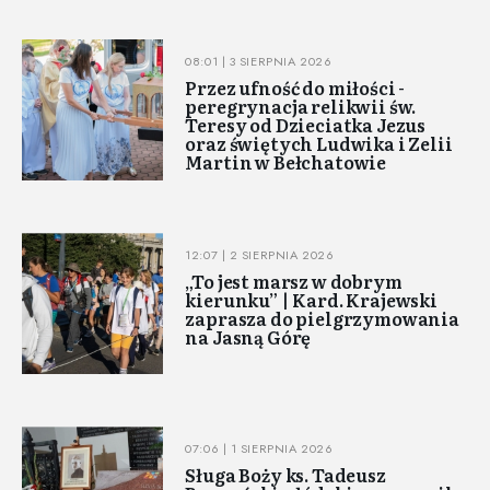
08:01 | 3 SIERPNIA 2026
Przez ufność do miłości -
peregrynacja relikwii św.
Teresy od Dzieciatka Jezus
oraz świętych Ludwika i Zelii
Martin w Bełchatowie
12:07 | 2 SIERPNIA 2026
„To jest marsz w dobrym
kierunku” | Kard. Krajewski
zaprasza do pielgrzymowania
na Jasną Górę
07:06 | 1 SIERPNIA 2026
Sługa Boży ks. Tadeusz