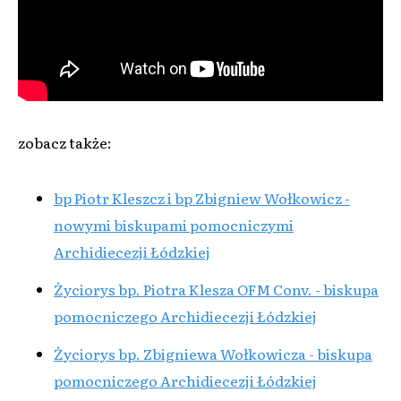
zobacz także:
bp Piotr Kleszcz i bp Zbigniew Wołkowicz -
nowymi biskupami pomocniczymi
Archidiecezji Łódzkiej
Życiorys bp. Piotra Klesza OFM Conv. - biskupa
pomocniczego Archidiecezji Łódzkiej
Życiorys bp. Zbigniewa Wołkowicza - biskupa
pomocniczego Archidiecezji Łódzkiej