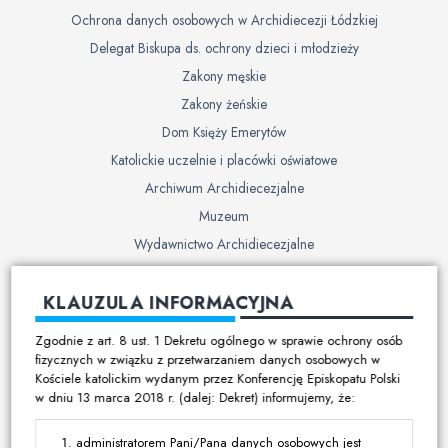
Ochrona danych osobowych w Archidiecezji Łódzkiej
Delegat Biskupa ds. ochrony dzieci i młodzieży
Zakony męskie
Zakony żeńskie
Dom Księży Emerytów
Katolickie uczelnie i placówki oświatowe
Archiwum Archidiecezjalne
Muzeum
Wydawnictwo Archidiecezjalne
Cmentarze
KLAUZULA INFORMACYJNA
Duszpasterstwo
Zgodnie z art. 8 ust. 1 Dekretu ogólnego w sprawie ochrony osób
Program duszpasterski
fizycznych w związku z przetwarzaniem danych osobowych w
Kościele katolickim wydanym przez Konferencję Episkopatu Polski
Kalendarz pracy duszpasterskiej
w dniu 13 marca 2018 r. (dalej: Dekret) informujemy, że:
Duszpasterstwo specjalistyczne
Ruchy i stowarzyszenia
administratorem Pani/Pana danych osobowych jest