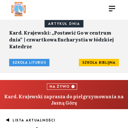
ARTYKUŁ DNIA
Kard. Krajewski: „Postawić Go w centrum
dnia” | czwartkowa Eucharystia w łódzkiej
Katedrze
SZKOŁA LITURGII
SZKOŁA BIBLIJNA
NA ŻYWO
Kard. Krajewski zaprasza do pielgrzymowania na
Jasną Górę
LISTA AKTUALNOŚCI