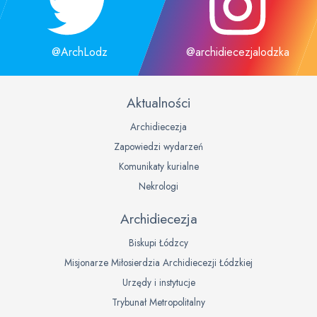
@ArchLodz
@archidiecezjalodzka
Aktualności
Archidiecezja
Zapowiedzi wydarzeń
Komunikaty kurialne
Nekrologi
Archidiecezja
Biskupi Łódzcy
Misjonarze Miłosierdzia Archidiecezji Łódzkiej
Urzędy i instytucje
Trybunał Metropolitalny