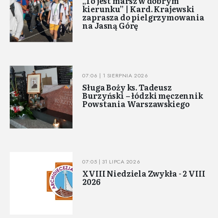
„To jest marsz w dobrym
kierunku” | Kard. Krajewski
zaprasza do pielgrzymowania
na Jasną Górę
07:06 | 1 SIERPNIA 2026
Sługa Boży ks. Tadeusz
Burzyński – łódzki męczennik
Powstania Warszawskiego
07:05 | 31 LIPCA 2026
XVIII Niedziela Zwykła - 2 VIII
2026