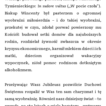
Tymienieckiego:
In sudore vultus
(,,W pocie czoła”).
Biskup Wincenty był pasterzem o ogromnej
wyobraźni miłosierdzia – i do takiej wyobraźni,
przekutej w czyn, zdołał porwać powierzony mu
Kościół: budował setki domów dla najuboższych
rodzin, rozdzielał żywność zwłaszcza w okresie
kryzysu ekonomicznego, karmił mlekiem dzieci i ich
matki, dzieciom organizował wakacyjny
wypoczynek, niósł pomoc rodzinom dotkniętym
alkoholizmem.
Przeżywając Wasz Jubileusz pozwólcie Duchowi
Świętemu rozpalić w Was ten sam charyzmat i tę
samą wyobraźnię. Również nasz dzisiejszy świat – to
prawda, po stu latach o wiele bogatszy – wytwarza