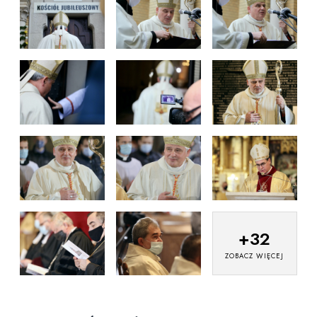
+
32
ZOBACZ WIĘCEJ