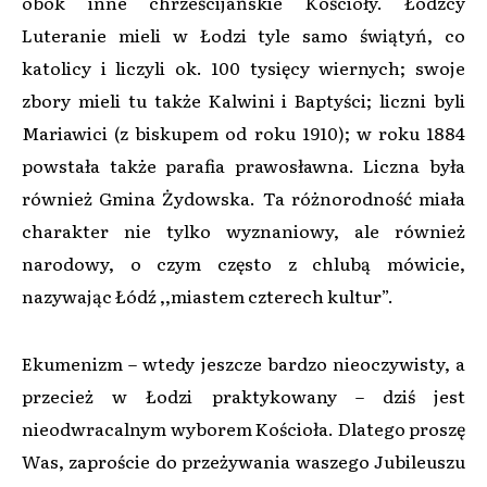
obok inne chrześcijańskie Kościoły. Łódzcy
Luteranie mieli w Łodzi tyle samo świątyń, co
katolicy i liczyli ok. 100 tysięcy wiernych; swoje
zbory mieli tu także Kalwini i Baptyści; liczni byli
Mariawici (z biskupem od roku 1910); w roku 1884
powstała także parafia prawosławna. Liczna była
również Gmina Żydowska. Ta różnorodność miała
charakter nie tylko wyznaniowy, ale również
narodowy, o czym często z chlubą mówicie,
nazywając Łódź ,,miastem czterech kultur”.
Ekumenizm – wtedy jeszcze bardzo nieoczywisty, a
przecież w Łodzi praktykowany – dziś jest
nieodwracalnym wyborem Kościoła. Dlatego proszę
Was, zaproście do przeżywania waszego Jubileuszu