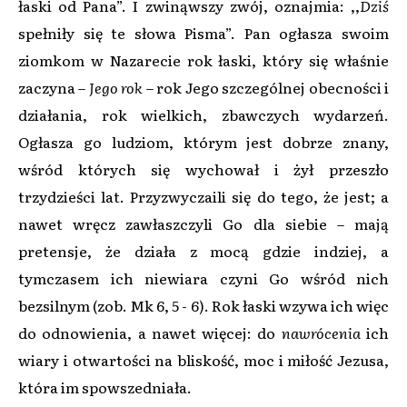
łaski od Pana”. I zwinąwszy zwój, oznajmia: ,,
Dziś
spełniły się te słowa Pisma”. Pan ogłasza swoim
ziomkom w Nazarecie rok łaski, który się właśnie
zaczyna –
Jego rok
– rok Jego szczególnej obecności i
działania, rok wielkich, zbawczych wydarzeń.
Ogłasza go ludziom, którym jest dobrze znany,
wśród których się wychował i żył przeszło
trzydzieści lat. Przyzwyczaili się do tego, że jest; a
nawet wręcz zawłaszczyli Go dla siebie – mają
pretensje, że działa z mocą gdzie indziej, a
tymczasem ich niewiara czyni Go wśród nich
bezsilnym (zob. Mk 6, 5 - 6). Rok łaski wzywa ich więc
do odnowienia, a nawet więcej: do
nawrócenia
ich
wiary i otwartości na bliskość, moc i miłość Jezusa,
która im spowszedniała.