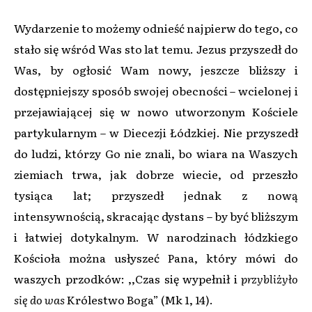
Wydarzenie to możemy odnieść najpierw do tego, co
stało się wśród Was sto lat temu. Jezus przyszedł do
Was, by ogłosić Wam nowy, jeszcze bliższy i
dostępniejszy sposób swojej obecności – wcielonej i
przejawiającej się w nowo utworzonym Kościele
partykularnym – w Diecezji Łódzkiej. Nie przyszedł
do ludzi, którzy Go nie znali, bo wiara na Waszych
ziemiach trwa, jak dobrze wiecie, od przeszło
tysiąca lat; przyszedł jednak z nową
intensywnością, skracając dystans – by być bliższym
i łatwiej dotykalnym. W narodzinach łódzkiego
Kościoła można usłyszeć Pana, który mówi do
waszych przodków: ,,Czas się wypełnił i
przybliżyło
się do was
Królestwo Boga” (Mk 1, 14).