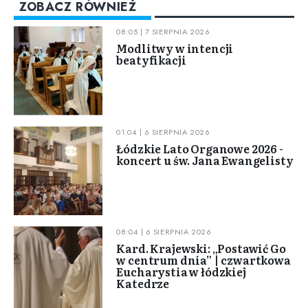
ZOBACZ RÓWNIEŻ
08:05 | 7 SIERPNIA 2026
Modlitwy w intencji
beatyfikacji
01:04 | 6 SIERPNIA 2026
Łódzkie Lato Organowe 2026 -
koncert u św. Jana Ewangelisty
08:04 | 6 SIERPNIA 2026
Kard. Krajewski: „Postawić Go
w centrum dnia” | czwartkowa
Eucharystia w łódzkiej
Katedrze