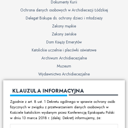
Dokumenty Kurii
Ochrona danych osobowych w Archidiecezji Łódzkiej
Delegat Biskupa ds. ochrony dzieci i młodzieży
Zakony męskie
Zakony żeńskie
Dom Księży Emerytów
Katolickie uczelnie i placówki oświatowe
Archiwum Archidiecezjalne
Muzeum
Wydawnictwo Archidiecezjalne
Cmentarze
KLAUZULA INFORMACYJNA
Duszpasterstwo
Zgodnie z art. 8 ust. 1 Dekretu ogólnego w sprawie ochrony osób
Program duszpasterski
fizycznych w związku z przetwarzaniem danych osobowych w
Kościele katolickim wydanym przez Konferencję Episkopatu Polski
Kalendarz pracy duszpasterskiej
w dniu 13 marca 2018 r. (dalej: Dekret) informujemy, że:
Duszpasterstwo specjalistyczne