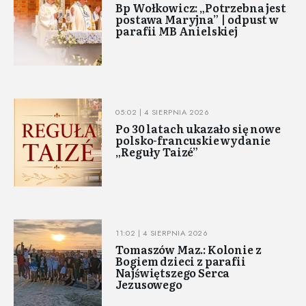
Bp Wołkowicz: „Potrzebna jest
postawa Maryjna” | odpust w
parafii MB Anielskiej
05:02 | 4 SIERPNIA 2026
Po 30 latach ukazało się nowe
polsko-francuskie wydanie
„Reguły Taizé”
11:02 | 4 SIERPNIA 2026
Tomaszów Maz.: Kolonie z
Bogiem dzieci z parafii
Najświętszego Serca
Jezusowego