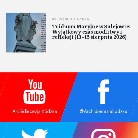
06:05 | 31 LIPCA 2026
Triduum Maryjne w Sulejowie:
Wyjątkowy czas modlitwy i
refleksji (13–15 sierpnia 2026)
Archidiecezja Łódzka
@ArchidiecezjaLodzka