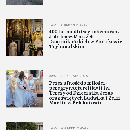
12:01 | 3 SIERPNIA 2026
400 lat modlitwy i obecności.
Jubileusz Mniszek
Dominikańskich w Piotrkowie
Trybunalskim
08:01 | 3 SIERPNIA 2026
Przez ufność do miłości -
peregrynacja relikwii św.
Teresy od Dzieciatka Jezus
oraz świętych Ludwika i Zelii
Martin w Bełchatowie
12:07 | 2 SIERPNIA 2026