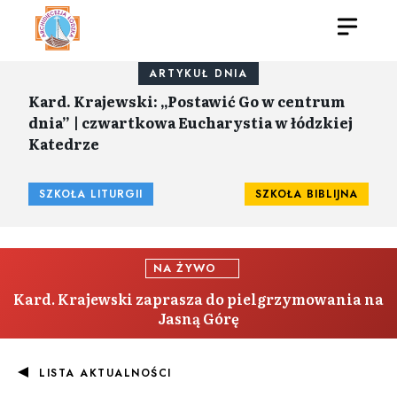
ARTYKUŁ DNIA
Kard. Krajewski: „Postawić Go w centrum
dnia” | czwartkowa Eucharystia w łódzkiej
Katedrze
SZKOŁA LITURGII
SZKOŁA BIBLIJNA
NA ŻYWO
Kard. Krajewski zaprasza do pielgrzymowania na
Jasną Górę
LISTA AKTUALNOŚCI