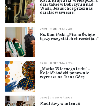
dziś także w Dobrzyniu nad
Wisłą. Jezus chce przez nas
działać w świecie!
04:06 | 8 SIERPNIA 2026
Ks. Kamiński: „Pismo Święte
łączy wszystkich chrześcijan”
09:06 | 8 SIERPNIA 2026
„Matka Wiernego Ludu” –
Kościół Łódzki ponownie
wyrusza na Jasną Górę
08:05 | 7 SIERPNIA 2026
Modlitwy w intencji