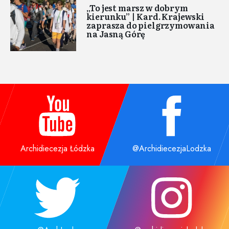
„To jest marsz w dobrym
kierunku” | Kard. Krajewski
zaprasza do pielgrzymowania
na Jasną Górę
Archidiecezja Łódzka
@ArchidiecezjaLodzka