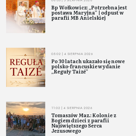
08:03 | 5 SIERPNIA 2026
Bp Wołkowicz: „Potrzebna jest
postawa Maryjna” | odpust w
parafii MB Anielskiej
05:02 | 4 SIERPNIA 2026
Po 30 latach ukazało się nowe
polsko-francuskie wydanie
„Reguły Taizé”
11:02 | 4 SIERPNIA 2026
Tomaszów Maz.: Kolonie z
Bogiem dzieci z parafii
Najświętszego Serca
Jezusowego