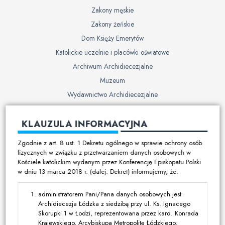
Zakony męskie
Zakony żeńskie
Dom Księży Emerytów
Katolickie uczelnie i placówki oświatowe
Archiwum Archidiecezjalne
Muzeum
Wydawnictwo Archidiecezjalne
Cmentarze
KLAUZULA INFORMACYJNA
Duszpasterstwo
Zgodnie z art. 8 ust. 1 Dekretu ogólnego w sprawie ochrony osób
Program duszpasterski
fizycznych w związku z przetwarzaniem danych osobowych w
Kościele katolickim wydanym przez Konferencję Episkopatu Polski
Kalendarz pracy duszpasterskiej
w dniu 13 marca 2018 r. (dalej: Dekret) informujemy, że:
Duszpasterstwo specjalistyczne
Ruchy i stowarzyszenia
administratorem Pani/Pana danych osobowych jest
Archidiecezja Łódzka z siedzibą przy ul. Ks. Ignacego
Multimedia
Skorupki 1 w Łodzi, reprezentowana przez kard. Konrada
Krajewskiego, Arcybiskupa Metropolitę Łódzkiego;