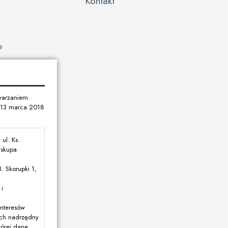
Kontakt
e
twarzaniem
u 13 marca 2018
ul. Ks.
iskupa
. Skorupki 1,
i
interesów
rych nadrzędny
tórej dane