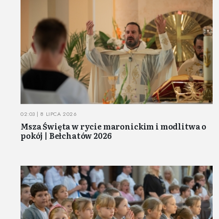
02:03 | 8 LIPCA 2026
Msza Święta w rycie maronickim i modlitwa o
pokój | Bełchatów 2026