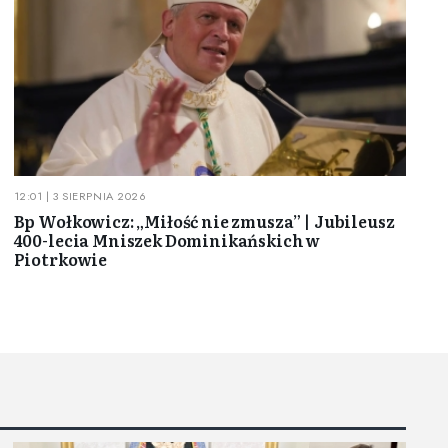
12:01 | 3 SIERPNIA 2026
Bp Wołkowicz: „Miłość nie zmusza” | Jubileusz
400-lecia Mniszek Dominikańskich w
Piotrkowie