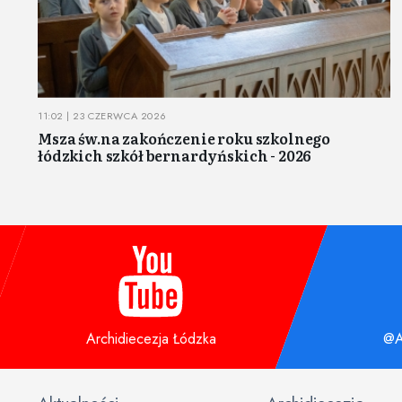
11:02 | 23 CZERWCA 2026
Msza św.na zakończenie roku szkolnego
łódzkich szkół bernardyńskich - 2026
Archidiecezja Łódzka
@A