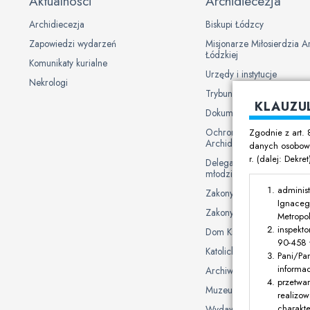
Aktualności
Archidiecezja
Archidiecezja
Biskupi Łódzcy
Zapowiedzi wydarzeń
Misjonarze Miłosierdzia A
Łódzkiej
Komunikaty kurialne
Urzędy i instytucje
Nekrologi
Trybunał Metropolitalny
KLAUZU
Dokumenty Kurii
Ochrona danych osobowy
Zgodnie z art. 
Archidiecezji Łódzkiej
danych osobowy
r. (dalej: Dekre
Delegat Biskupa ds. ochron
młodzieży
administ
Zakony męskie
Ignaceg
Zakony żeńskie
Metropol
inspekto
Dom Księży Emerytów
90-458 Ł
Katolickie uczelnie i plac
Pani/Pa
informa
Archiwum Archidiecezjal
przetwa
Muzeum
realizow
charakte
Wydawnictwo Archidiecez