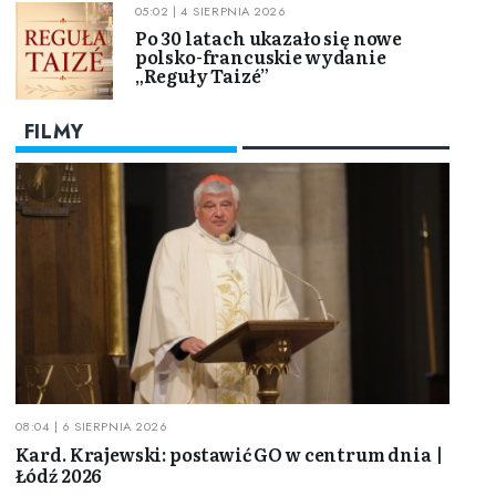
05:02 | 4 SIERPNIA 2026
Po 30 latach ukazało się nowe
polsko-francuskie wydanie
„Reguły Taizé”
FILMY
08:04 | 6 SIERPNIA 2026
Kard. Krajewski: postawić GO w centrum dnia |
Łódź 2026