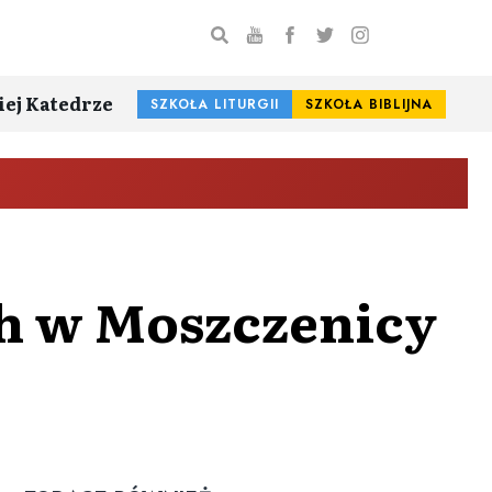
iej Katedrze
SZKOŁA LITURGII
SZKOŁA BIBLIJNA
h w Moszczenicy