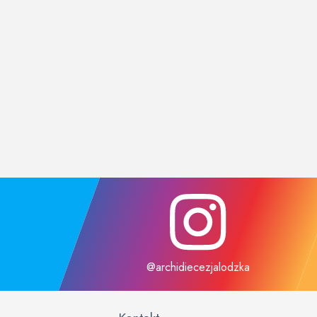
@archidiecezjalodzka