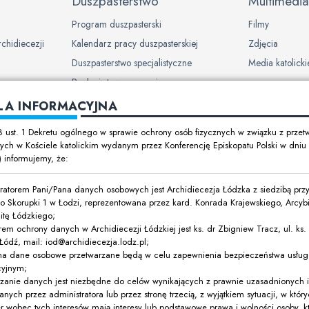
Duszpasterstwo
Multimedia
Program duszpasterski
Filmy
rchidiecezji
Kalendarz pracy duszpasterskiej
Zdjęcia
Duszpasterstwo specjalistyczne
Media katolicki
Ruchy i stowarzyszenia
LA INFORMACYJNA
ch w
8 ust. 1 Dekretu ogólnego w sprawie ochrony osób fizycznych w związku z prze
ch w Kościele katolickim wydanym przez Konferencję Episkopatu Polski w dni
t) informujemy, że:
y dzieci i
ratorem Pani/Pana danych osobowych jest Archidiecezja Łódzka z siedzibą przy 
o Skorupki 1 w Łodzi, reprezentowana przez kard. Konrada Krajewskiego, Arcyb
itę Łódzkiego;
rem ochrony danych w Archidiecezji Łódzkiej jest ks. dr Zbigniew Tracz, ul. ks. I
ódź, mail: iod@archidiecezja.lodz.pl;
ówki oświatowe
na dane osobowe przetwarzane będą w celu zapewnienia bezpieczeństwa usług 
cyjnym;
ne
rzanie danych jest niezbędne do celów wynikających z prawnie uzasadnionych 
anych przez administratora lub przez stronę trzecią, z wyjątkiem sytuacji, w któ
r wobec tych interesów mają interesy lub podstawowe prawa i wolności osoby, k
jalne