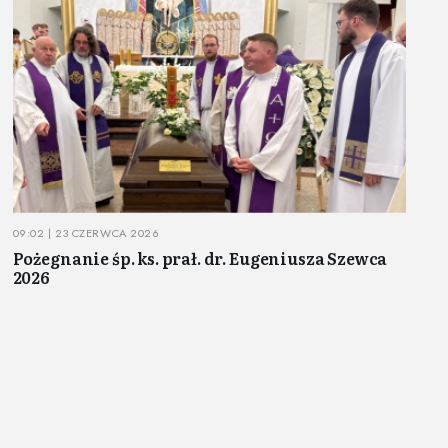
09:02 | 23 CZERWCA 2026
Pożegnanie śp. ks. prał. dr. Eugeniusza Szewca
2026