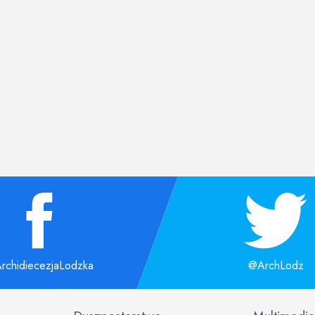
rchidiecezjaLodzka
@ArchLodz