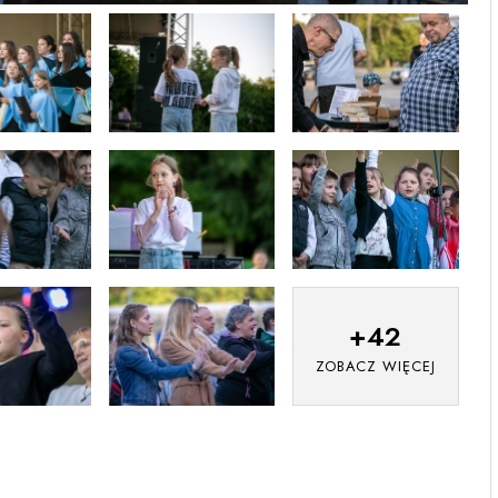
+
42
ZOBACZ WIĘCEJ