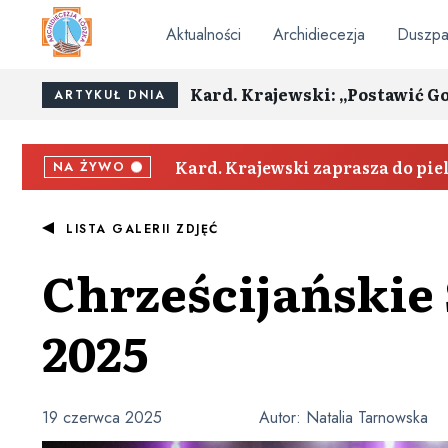
Aktualności
Archidiecezja
Duszpa
Kard. Krajewski: „Postawić G
ARTYKUŁ DNIA
Kard. Krajewski zaprasza do pi
NA ŻYWO
LISTA GALERII ZDJĘĆ
Chrześcijańskie
2025
19 czerwca 2025
Autor:
Natalia Tarnowska