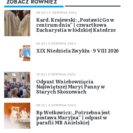
ZOBACZ RÓWNIEŻ
08:04 | 6 SIERPNIA 2026
Kard. Krajewski: „Postawić Go w
centrum dnia” | czwartkowa
Eucharystia w łódzkiej Katedrze
04:03 | 5 SIERPNIA 2026
XIX Niedziela Zwykła - 9 VIII 2026
12:03 | 5 SIERPNIA 2026
Odpust Wniebowzięcia
Najświętszej Maryi Panny w
Starych Skoszewach
08:03 | 5 SIERPNIA 2026
Bp Wołkowicz: „Potrzebna jest
postawa Maryjna” | odpust w
parafii MB Anielskiej