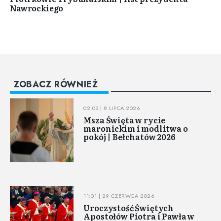
Nawrockiego
ZOBACZ RÓWNIEŻ
02:03 | 8 LIPCA 2026
Msza Święta w rycie
maronickim i modlitwa o
pokój | Bełchatów 2026
11:01 | 29 CZERWCA 2026
Uroczystość Świętych
Apostołów Piotra i Pawła w