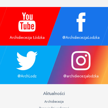
Archidiecezja Łódzka
@ArchidiecezjaLodzka
@ArchLodz
@archidiecezjalodzka
Aktualności
Archidiecezja