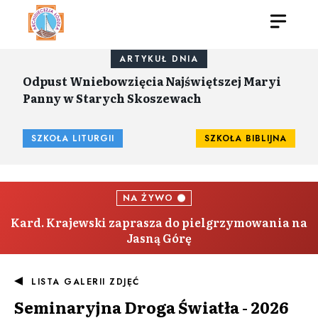
ARTYKUŁ DNIA
Odpust Wniebowzięcia Najświętszej Maryi
Panny w Starych Skoszewach
SZKOŁA LITURGII
SZKOŁA BIBLIJNA
NA ŻYWO
Kard. Krajewski zaprasza do pielgrzymowania na
Jasną Górę
LISTA GALERII ZDJĘĆ
Seminaryjna Droga Światła - 2026