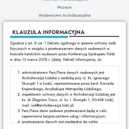
Muzeum
Wydawnictwo Archidiecezjalne
Cmentarze
KLAUZULA INFORMACYJNA
Duszpasterstwo
Zgodnie z art. 8 ust. 1 Dekretu ogólnego w sprawie ochrony osób
Program duszpasterski
fizycznych w związku z przetwarzaniem danych osobowych w
Kościele katolickim wydanym przez Konferencję Episkopatu Polski
Kalendarz pracy duszpasterskiej
w dniu 13 marca 2018 r. (dalej: Dekret) informujemy, że:
Duszpasterstwo specjalistyczne
Ruchy i stowarzyszenia
administratorem Pani/Pana danych osobowych jest
Archidiecezja Łódzka z siedzibą przy ul. Ks. Ignacego
Multimedia
Skorupki 1 w Łodzi, reprezentowana przez kard. Konrada
Krajewskiego, Arcybiskupa Metropolitę Łódzkiego;
Filmy
inspektorem ochrony danych w Archidiecezji Łódzkiej jest
ks. dr Zbigniew Tracz, ul. ks. I. Skorupki 1, 90-458 Łódź,
Zdjęcia
mail: iod@archidiecezja.lodz.pl;
Media katolickie
Pani/Pana dane osobowe przetwarzane będą w celu
zapewnienia bezpieczeństwa usług i informacyjnym;
Kontakt
przetwarzanie danych jest niezbędne do celów
wynikających z prawnie uzasadnionych interesów