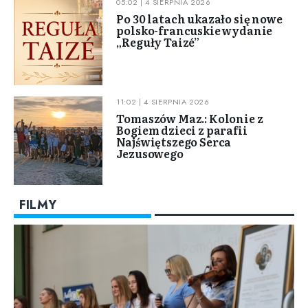
05:02 | 4 SIERPNIA 2026
Po 30 latach ukazało się nowe
polsko-francuskie wydanie
„Reguły Taizé”
11:02 | 4 SIERPNIA 2026
Tomaszów Maz.: Kolonie z
Bogiem dzieci z parafii
Najświętszego Serca
Jezusowego
FILMY