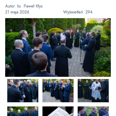
Autor:
ks. Paweł Kłys
21 maja 2026
Wyświetleń:
294