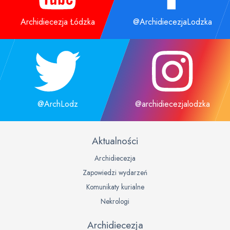
Archidiecezja Łódzka
@ArchidiecezjaLodzka
@ArchLodz
@archidiecezjalodzka
Aktualności
Archidiecezja
Zapowiedzi wydarzeń
Komunikaty kurialne
Nekrologi
Archidiecezja