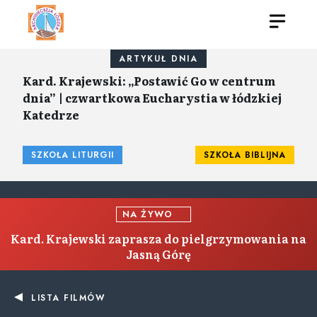
ARTYKUŁ DNIA
Kard. Krajewski: „Postawić Go w centrum
dnia” | czwartkowa Eucharystia w łódzkiej
Katedrze
SZKOŁA LITURGII
SZKOŁA BIBLIJNA
NA ŻYWO
Kard. Krajewski zaprasza do pielgrzymowania na
Jasną Górę
LISTA FILMÓW