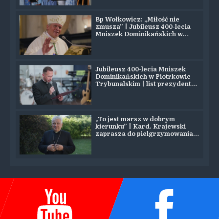
Bp Wołkowicz: „Miłość nie
zmusza” | Jubileusz 400-lecia
Mniszek Dominikańskich w
Piotrkowie
Jubileusz 400-lecia Mniszek
Dominikańskich w Piotrkowie
Trybunalskim | list prezydenta
Nawrockiego
„To jest marsz w dobrym
kierunku” | Kard. Krajewski
zaprasza do pielgrzymowania
na Jasną Górę