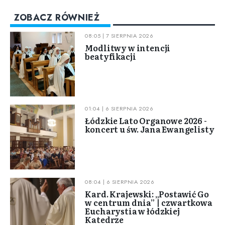
ZOBACZ RÓWNIEŻ
08:05 | 7 SIERPNIA 2026
Modlitwy w intencji
beatyfikacji
01:04 | 6 SIERPNIA 2026
Łódzkie Lato Organowe 2026 -
koncert u św. Jana Ewangelisty
08:04 | 6 SIERPNIA 2026
Kard. Krajewski: „Postawić Go
w centrum dnia” | czwartkowa
Eucharystia w łódzkiej
Katedrze