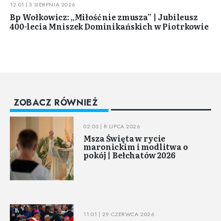
12:01 | 3 SIERPNIA 2026
Bp Wołkowicz: „Miłość nie zmusza” | Jubileusz
400-lecia Mniszek Dominikańskich w Piotrkowie
ZOBACZ RÓWNIEŻ
02:03 | 8 LIPCA 2026
Msza Święta w rycie
maronickim i modlitwa o
pokój | Bełchatów 2026
11:01 | 29 CZERWCA 2026