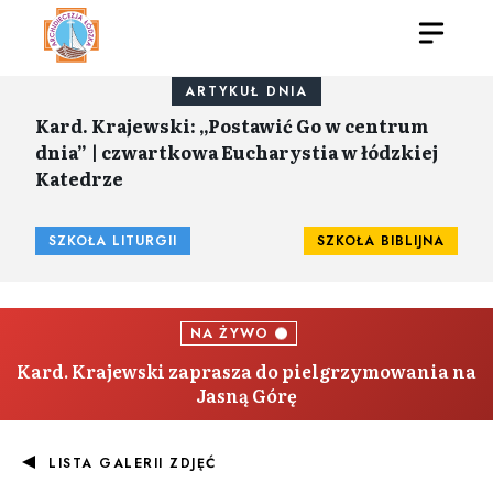
ARTYKUŁ DNIA
Kard. Krajewski: „Postawić Go w centrum
dnia” | czwartkowa Eucharystia w łódzkiej
Katedrze
SZKOŁA LITURGII
SZKOŁA BIBLIJNA
NA ŻYWO
Kard. Krajewski zaprasza do pielgrzymowania na
Jasną Górę
LISTA GALERII ZDJĘĆ