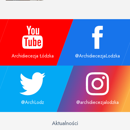
Archidiecezja Łódzka
@ArchidiecezjaLodzka
@ArchLodz
@archidiecezjalodzka
Aktualności