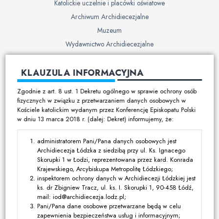
Katolickie uczelnie i placówki oświatowe
Archiwum Archidiecezjalne
Muzeum
Wydawnictwo Archidiecezjalne
Cmentarze
KLAUZULA INFORMACYJNA
Duszpasterstwo
Zgodnie z art. 8 ust. 1 Dekretu ogólnego w sprawie ochrony osób
Program duszpasterski
fizycznych w związku z przetwarzaniem danych osobowych w
Kościele katolickim wydanym przez Konferencję Episkopatu Polski
Kalendarz pracy duszpasterskiej
w dniu 13 marca 2018 r. (dalej: Dekret) informujemy, że:
Duszpasterstwo specjalistyczne
Ruchy i stowarzyszenia
administratorem Pani/Pana danych osobowych jest
Archidiecezja Łódzka z siedzibą przy ul. Ks. Ignacego
Multimedia
Skorupki 1 w Łodzi, reprezentowana przez kard. Konrada
Krajewskiego, Arcybiskupa Metropolitę Łódzkiego;
Filmy
inspektorem ochrony danych w Archidiecezji Łódzkiej jest
ks. dr Zbigniew Tracz, ul. ks. I. Skorupki 1, 90-458 Łódź,
Zdjęcia
mail: iod@archidiecezja.lodz.pl;
Media katolickie
Pani/Pana dane osobowe przetwarzane będą w celu
zapewnienia bezpieczeństwa usług i informacyjnym;