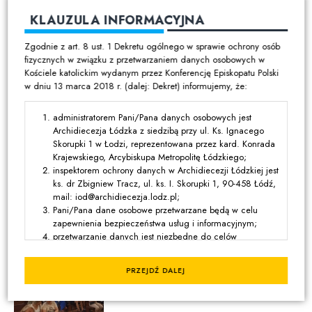
KLAUZULA INFORMACYJNA
Zgodnie z art. 8 ust. 1 Dekretu ogólnego w sprawie ochrony osób
fizycznych w związku z przetwarzaniem danych osobowych w
Kościele katolickim wydanym przez Konferencję Episkopatu Polski
w dniu 13 marca 2018 r. (dalej: Dekret) informujemy, że:
administratorem Pani/Pana danych osobowych jest
Archidiecezja Łódzka z siedzibą przy ul. Ks. Ignacego
Udostępnij
Skorupki 1 w Łodzi, reprezentowana przez kard. Konrada
Krajewskiego, Arcybiskupa Metropolitę Łódzkiego;
inspektorem ochrony danych w Archidiecezji Łódzkiej jest
ks. dr Zbigniew Tracz, ul. ks. I. Skorupki 1, 90-458 Łódź,
mail: iod@archidiecezja.lodz.pl;
ZOBACZ RÓWNIEŻ
Pani/Pana dane osobowe przetwarzane będą w celu
zapewnienia bezpieczeństwa usług i informacyjnym;
01:04 | 6 SIERPNIA 2026
przetwarzanie danych jest niezbędne do celów
Łódzkie Lato Organowe 2026 -
wynikających z prawnie uzasadnionych interesów
koncert u św. Jana Ewangelisty
realizowanych przez administratora lub przez stronę trzecią,
PRZEJDŹ DALEJ
z wyjątkiem sytuacji, w których nadrzędny charakter wobec
tych interesów mają interesy lub podstawowe prawa i
wolności osoby, której dane dotyczą, wymagające ochrony