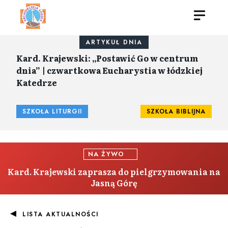
ARTYKUŁ DNIA
Kard. Krajewski: „Postawić Go w centrum
dnia” | czwartkowa Eucharystia w łódzkiej
Katedrze
SZKOŁA LITURGII
SZKOŁA BIBLIJNA
NA ŻYWO
Kard. Krajewski zaprasza do pielgrzymowania na
Jasną Górę
LISTA AKTUALNOŚCI