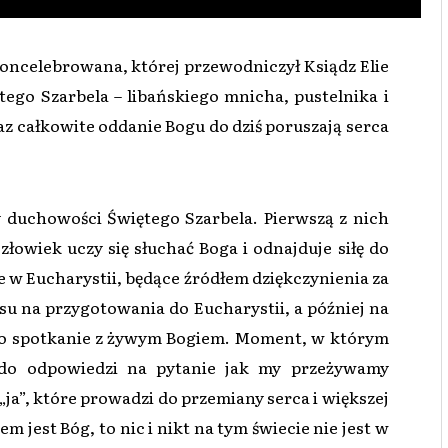
ncelebrowana, której przewodniczył Ksiądz Elie
ego Szarbela – libańskiego mnicha, pustelnika i
az całkowite oddanie Bogu do dziś poruszają serca
 duchowości Świętego Szarbela. Pierwszą z nich
złowiek uczy się słuchać Boga i odnajduje siłę do
e w Eucharystii, będące źródłem dziękczynienia za
su na przygotowania do Eucharystii, a później na
było spotkanie z żywym Bogiem. Moment, w którym
 do odpowiedzi na pytanie jak my przeżywamy
„ja”, które prowadzi do przemiany serca i większej
jest Bóg, to nic i nikt na tym świecie nie jest w