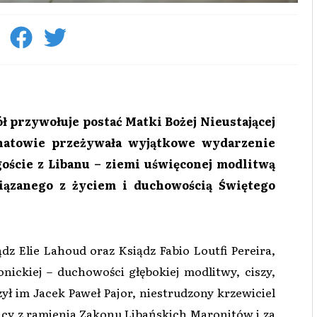
ł przywołuje postać Matki Bożej Nieustającej
chatowie przeżywała wyjątkowe wydarzenie
goście z Libanu – ziemi uświęconej modlitwą
wiązanego z życiem i duchowością Świętego
dz Elie Lahoud oraz Ksiądz Fabio Loutfi Pereira,
ickiej – duchowości głębokiej modlitwy, ciszy,
ł im Jacek Paweł Pajor, niestrudzony krzewiciel
jący z ramienia Zakonu Libańskich Maronitów i za