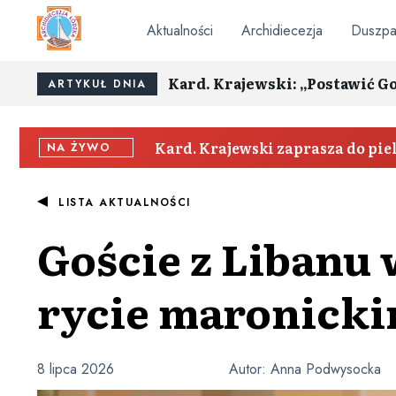
Aktualności
Archidiecezja
Duszpa
Kard. Krajewski: „Postawić G
ARTYKUŁ DNIA
Kard. Krajewski zaprasza do pi
NA ŻYWO
LISTA AKTUALNOŚCI
Goście z Libanu
rycie maronicki
8 lipca 2026
Autor:
Anna Podwysocka