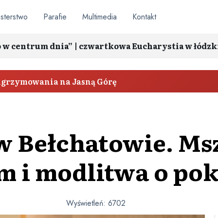
sterstwo
Parafie
Multimedia
Kontakt
o w centrum dnia” | czwartkowa Eucharystia w łódzk
elgrzymowania na Jasną Górę
 w Bełchatowie. Ms
m i modlitwa o pok
Wyświetleń:
6702