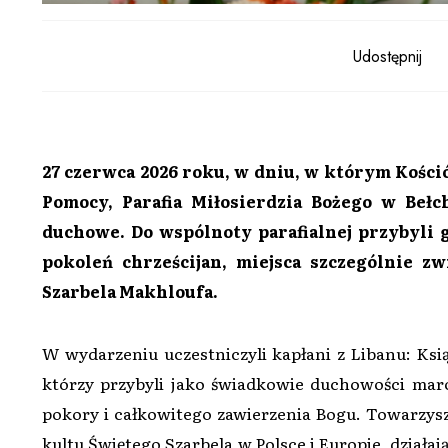
Udostępnij
27 czerwca 2026 roku, w dniu, w którym Kośció
Pomocy, Parafia Miłosierdzia Bożego w Beł
duchowe. Do wspólnoty parafialnej przybyli 
pokoleń chrześcijan, miejsca szczególnie z
Szarbela Makhloufa.
W wydarzeniu uczestniczyli kapłani z Libanu: Ksią
którzy przybyli jako świadkowie duchowości maron
pokory i całkowitego zawierzenia Bogu. Towarzyszy
kultu Świętego Szarbela w Polsce i Europie, działa