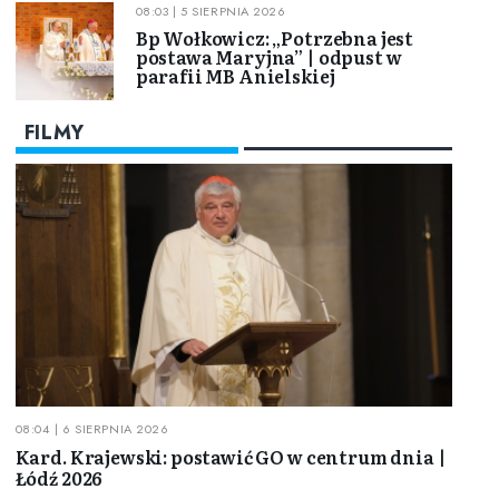
08:03 | 5 SIERPNIA 2026
Bp Wołkowicz: „Potrzebna jest
postawa Maryjna” | odpust w
parafii MB Anielskiej
FILMY
08:04 | 6 SIERPNIA 2026
Kard. Krajewski: postawić GO w centrum dnia |
Łódź 2026