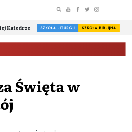
iej Katedrze
SZKOŁA LITURGII
SZKOŁA BIBLIJNA
za Święta w
ój