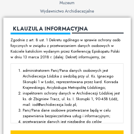
Muzeum
Wydawnictwo Archidiecezjalne
Cmentarze
KLAUZULA INFORMACYJNA
Duszpasterstwo
Zgodnie z art. 8 ust. 1 Dekretu ogólnego w sprawie ochrony osób
Program duszpasterski
fizycznych w związku z przetwarzaniem danych osobowych w
Kościele katolickim wydanym przez Konferencję Episkopatu Polski
Kalendarz pracy duszpasterskiej
w dniu 13 marca 2018 r. (dalej: Dekret) informujemy, że:
Duszpasterstwo specjalistyczne
Ruchy i stowarzyszenia
administratorem Pani/Pana danych osobowych jest
Archidiecezja Łódzka z siedzibą przy ul. Ks. Ignacego
Multimedia
Skorupki 1 w Łodzi, reprezentowana przez kard. Konrada
Krajewskiego, Arcybiskupa Metropolitę Łódzkiego;
Filmy
inspektorem ochrony danych w Archidiecezji Łódzkiej jest
ks. dr Zbigniew Tracz, ul. ks. I. Skorupki 1, 90-458 Łódź,
Zdjęcia
mail: iod@archidiecezja.lodz.pl;
Media katolickie
Pani/Pana dane osobowe przetwarzane będą w celu
zapewnienia bezpieczeństwa usług i informacyjnym;
przetwarzanie danych jest niezbędne do celów
Kontakt
wynikających z prawnie uzasadnionych interesów
realizowanych przez administratora lub przez stronę trzecią,