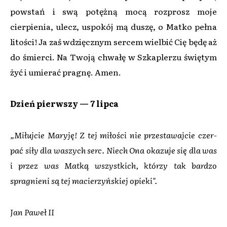
powstań i swą potężną mocą rozprosz moje
cierpienia, ulecz, uspokój mą duszę, o Matko pełna
litości! Ja zaś wdzięcznym sercem wielbić Cię będę aż
do śmierci. Na Twoją chwałę w Szkaplerzu świętym
żyć i umierać pragnę. Amen.
Dzień pierwszy — 7 lipca
„Miłujcie Maryję! Z tej miłości nie przestawajcie czer­
pać siły dla waszych serc. Niech Ona okazuje się dla was
i przez was Matką wszystkich, którzy tak bardzo
spragnieni są tej macierzyńskiej opieki".
Jan Paweł II