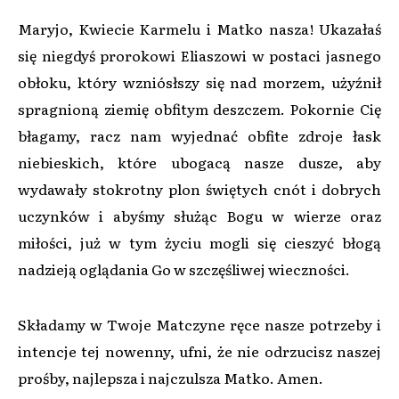
Maryjo, Kwiecie Karmelu i Matko nasza! Ukazałaś
się niegdyś prorokowi Eliaszowi w postaci jasnego
obłoku, który wzniósłszy się nad morzem, użyźnił
spragnioną ziemię obfitym deszczem. Pokornie Cię
błagamy, racz nam wyjednać obfite zdroje łask
niebieskich, które ubogacą nasze dusze, aby
wydawały stokrotny plon świętych cnót i dobrych
uczynków i abyśmy słu­żąc Bogu w wierze oraz
miłości, już w tym życiu mo­gli się cieszyć błogą
nadzieją oglądania Go w szczęśliwej wieczności.
Składamy w Twoje Matczyne ręce nasze potrzeby i
intencje tej nowenny, ufni, że nie odrzucisz naszej
prośby, najlepsza i najczulsza Matko. Amen.