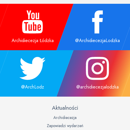
Archidiecezja Łódzka
@ArchidiecezjaLodzka
@ArchLodz
@archidiecezjalodzka
Aktualności
Archidiecezja
Zapowiedzi wydarzeń