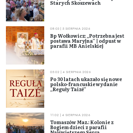
Starych Skoszewach
08:03 | 5 SIERPNIA 2026
Bp Wołkowicz: „Potrzebna jest
postawa Maryjna” | odpust w
parafii MB Anielskiej
05:02 | 4 SIERPNIA 2026
Po 30 latach ukazało się nowe
polsko-francuskie wydanie
„Reguły Taizé”
11:02 | 4 SIERPNIA 2026
Tomaszów Maz.: Kolonie z
Bogiem dzieci z parafii
Najświętszego Serca