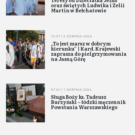
Teresy od Dzieciatka Jezus
oraz świętych Ludwika i Zelii
Martin w Bełchatowie
12:07 | 2 SIERPNIA 2026
„To jest marsz w dobrym
kierunku” | Kard. Krajewski
zaprasza do pielgrzymowania
na Jasną Górę
07:06 | 1 SIERPNIA 2026
Sługa Boży ks. Tadeusz
Burzyński – łódzki męczennik
Powstania Warszawskiego