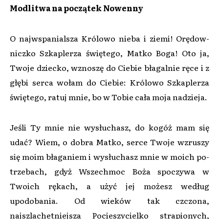
Modlitwa na początek Nowenny
O najwspanialsza Królowo nieba i ziemi! Orędow­
niczko Szkaplerza świętego, Matko Boga! Oto ja,
Two­je dziecko, wznoszę do Ciebie błagalnie ręce i z
głębi serca wołam do Ciebie: Królowo Szkaplerza
świętego, ratuj mnie, bo w Tobie cała moja nadzieja.
Jeśli Ty mnie nie wysłuchasz, do kogóż mam się
udać? Wiem, o dobra Matko, serce Twoje wzruszy
się moim błaganiem i wysłuchasz mnie w moich po­
trzebach, gdyż Wszechmoc Boża spoczywa w
Twoich rękach, a użyć jej możesz według
upodobania. Od wie­ków tak czczona,
najszlachetniejsza Pocieszycielko strapionych,