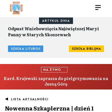
ARTYKUŁ DNIA
Odpust Wniebowzięcia Najświętszej Maryi
Panny w Starych Skoszewach
SZKOŁA LITURGII
SZKOŁA BIBLIJNA
NA ŻYWO
Kard. Krajewski zaprasza do pielgrzymowania na
Jasną Górę
LISTA AKTUALNOŚCI
Nowenna Szkaplerzna | dzień 1