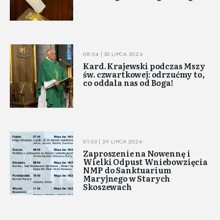
08:04 | 30 LIPCA 2026
Kard. Krajewski podczas Mszy
św. czwartkowej: odrzućmy to,
co oddala nas od Boga!
01:03 | 29 LIPCA 2026
Zaproszenie na Nowennę i
Wielki Odpust Wniebowzięcia
NMP do Sanktuarium
Maryjnego w Starych
Skoszewach