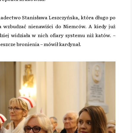
iadectwo Stanisława Leszczyńska, która długo po
ła wzbudzać nienawiści do Niemców. A kiedy już
ziej widziała w nich ofiary systemu niż katów. –
 jeszcze bronienia – mówił kardynał.