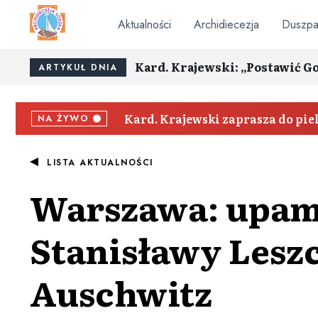
Aktualności
Archidiecezja
Duszpa
Kard. Krajewski: „Postawić G
ARTYKUŁ DNIA
Kard. Krajewski zaprasza do pi
NA ŻYWO
LISTA AKTUALNOŚCI
Warszawa: upami
Stanisławy Leszc
Auschwitz