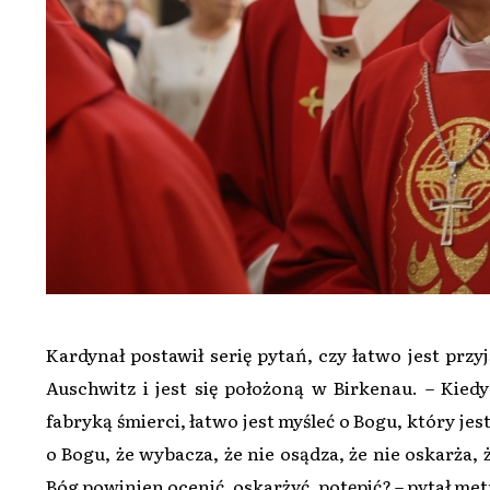
Kardynał postawił serię pytań, czy łatwo jest przy
Auschwitz i jest się położoną w Birkenau. – Kiedy
fabryką śmierci, łatwo jest myśleć o Bogu, który jest 
o Bogu, że wybacza, że nie osądza, że nie oskarża, 
Bóg powinien ocenić, oskarżyć, potępić? – pytał me