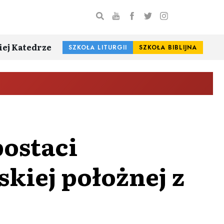
iej Katedrze
SZKOŁA LITURGII
SZKOŁA BIBLIJNA
ostaci
skiej położnej z