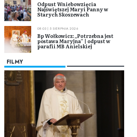
Odpust Wniebowzięcia
Najświętszej Maryi Panny w
Starych Skoszewach
08:03 | 5 SIERPNIA 2026
Bp Wołkowicz: „Potrzebna jest
postawa Maryjna” | odpust w
parafii MB Anielskiej
FILMY