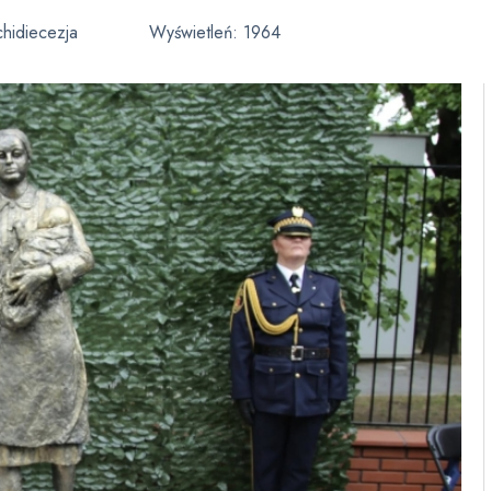
chidiecezja
Wyświetleń:
1964