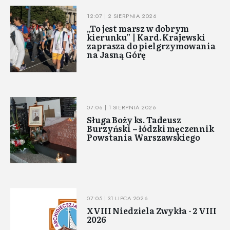
12:07 | 2 SIERPNIA 2026
„To jest marsz w dobrym
kierunku” | Kard. Krajewski
zaprasza do pielgrzymowania
na Jasną Górę
07:06 | 1 SIERPNIA 2026
Sługa Boży ks. Tadeusz
Burzyński – łódzki męczennik
Powstania Warszawskiego
07:05 | 31 LIPCA 2026
XVIII Niedziela Zwykła - 2 VIII
2026