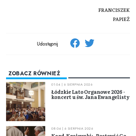
FRANCISZEK
PAPIEŻ
Udostępnij
ZOBACZ RÓWNIEŻ
01:04 | 6 SIERPNIA 2026
Łódzkie Lato Organowe 2026 -
koncert u św. Jana Ewangelisty
08:04 | 6 SIERPNIA 2026
Kard. Krajewski: „Postawić Go