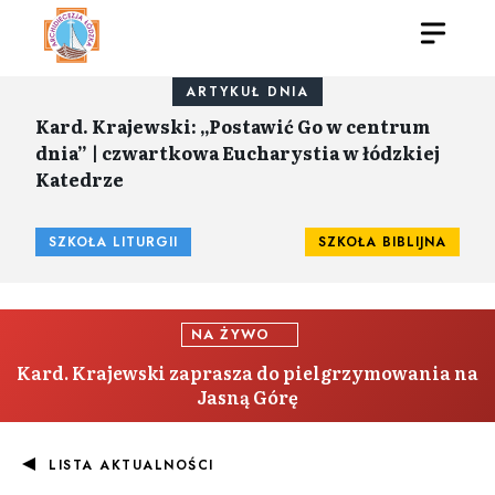
ARTYKUŁ DNIA
Kard. Krajewski: „Postawić Go w centrum
dnia” | czwartkowa Eucharystia w łódzkiej
Katedrze
SZKOŁA LITURGII
SZKOŁA BIBLIJNA
NA ŻYWO
Kard. Krajewski zaprasza do pielgrzymowania na
Jasną Górę
LISTA AKTUALNOŚCI