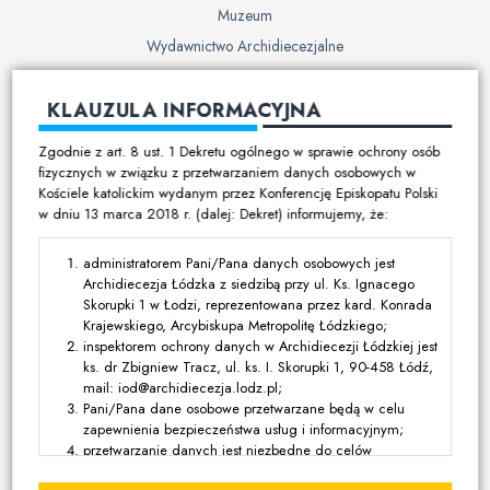
Muzeum
Wydawnictwo Archidiecezjalne
Cmentarze
KLAUZULA INFORMACYJNA
Duszpasterstwo
Zgodnie z art. 8 ust. 1 Dekretu ogólnego w sprawie ochrony osób
Program duszpasterski
fizycznych w związku z przetwarzaniem danych osobowych w
Kościele katolickim wydanym przez Konferencję Episkopatu Polski
Kalendarz pracy duszpasterskiej
w dniu 13 marca 2018 r. (dalej: Dekret) informujemy, że:
Duszpasterstwo specjalistyczne
Ruchy i stowarzyszenia
administratorem Pani/Pana danych osobowych jest
Archidiecezja Łódzka z siedzibą przy ul. Ks. Ignacego
Multimedia
Skorupki 1 w Łodzi, reprezentowana przez kard. Konrada
Krajewskiego, Arcybiskupa Metropolitę Łódzkiego;
Filmy
inspektorem ochrony danych w Archidiecezji Łódzkiej jest
ks. dr Zbigniew Tracz, ul. ks. I. Skorupki 1, 90-458 Łódź,
Zdjęcia
mail: iod@archidiecezja.lodz.pl;
Media katolickie
Pani/Pana dane osobowe przetwarzane będą w celu
zapewnienia bezpieczeństwa usług i informacyjnym;
przetwarzanie danych jest niezbędne do celów
Kontakt
wynikających z prawnie uzasadnionych interesów