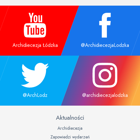
Archidiecezja Łódzka
@ArchidiecezjaLodzka
@ArchLodz
@archidiecezjalodzka
Aktualności
Archidiecezja
Zapowiedzi wydarzeń