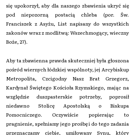
się upokorzył, aby dla naszego zbawienia ukryć się
pod niepozorną postacią chleba (por. Św.
Franciszek z Asyżu, List napisany do wszystkich
zakonów wraz z modlitwą: Wszechmogący, wieczny
Boże, 27).
Aby ta zbawienna prawda skuteczniej była głoszona
pośród wiernych łódzkiej wspólnoty, jej Arcybiskup
Metropolita, Czcigodny Nasz Brat Grzegorz,
Kardynał Świętego Kościoła Rzymskiego, mając na
względzie duszpasterskie potrzeby, poprosił
niedawno Stolicę Apostolską o Biskupa
Pomocniczego. Oczywiście popierając to
pragnienie, spełniamy jego prośbę i do tego zadania
przeznaczamy ciebie, umiłowany Synu, który