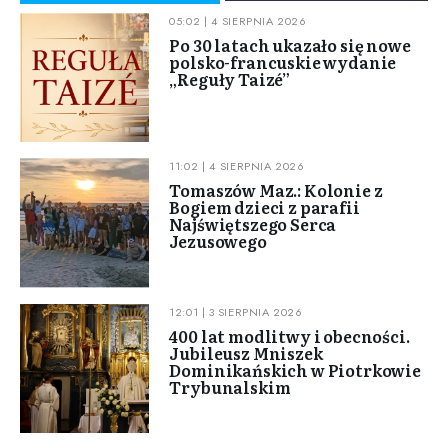
05:02 | 4 SIERPNIA 2026
Po 30 latach ukazało się nowe
polsko-francuskie wydanie
„Reguły Taizé”
11:02 | 4 SIERPNIA 2026
Tomaszów Maz.: Kolonie z
Bogiem dzieci z parafii
Najświętszego Serca
Jezusowego
12:01 | 3 SIERPNIA 2026
400 lat modlitwy i obecności.
Jubileusz Mniszek
Dominikańskich w Piotrkowie
Trybunalskim