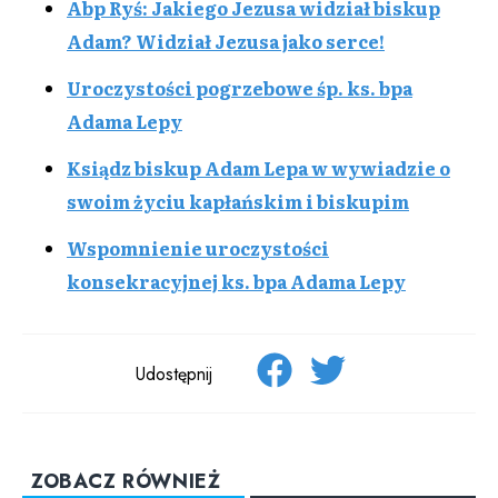
Abp Ryś: Jakiego Jezusa widział biskup
Adam? Widział Jezusa jako serce!
Uroczystości pogrzebowe śp. ks. bpa
Adama Lepy
Ksiądz biskup Adam Lepa w wywiadzie o
swoim życiu kapłańskim i biskupim
Wspomnienie uroczystości
konsekracyjnej ks. bpa Adama Lepy
Udostępnij
ZOBACZ RÓWNIEŻ