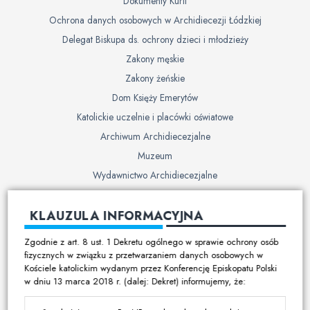
Dokumenty Kurii
Ochrona danych osobowych w Archidiecezji Łódzkiej
Delegat Biskupa ds. ochrony dzieci i młodzieży
Zakony męskie
Zakony żeńskie
Dom Księży Emerytów
Katolickie uczelnie i placówki oświatowe
Archiwum Archidiecezjalne
Muzeum
Wydawnictwo Archidiecezjalne
Cmentarze
KLAUZULA INFORMACYJNA
Duszpasterstwo
Zgodnie z art. 8 ust. 1 Dekretu ogólnego w sprawie ochrony osób
Program duszpasterski
fizycznych w związku z przetwarzaniem danych osobowych w
Kościele katolickim wydanym przez Konferencję Episkopatu Polski
Kalendarz pracy duszpasterskiej
w dniu 13 marca 2018 r. (dalej: Dekret) informujemy, że:
Duszpasterstwo specjalistyczne
Ruchy i stowarzyszenia