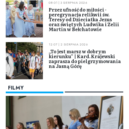
08:01 | 3 SIERPNIA 2026
Przez ufność do miłości -
peregrynacja relikwii św.
Teresy od Dzieciatka Jezus
oraz świętych Ludwika i Zelii
Martin w Bełchatowie
12:07 | 2 SIERPNIA 2026
„To jest marsz w dobrym
kierunku” | Kard. Krajewski
zaprasza do pielgrzymowania
na Jasną Górę
FILMY