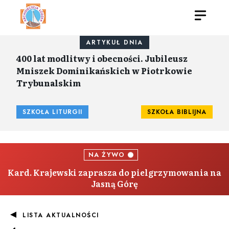
ARTYKUŁ DNIA
400 lat modlitwy i obecności. Jubileusz
Mniszek Dominikańskich w Piotrkowie
Trybunalskim
SZKOŁA LITURGII
SZKOŁA BIBLIJNA
NA ŻYWO
Kard. Krajewski zaprasza do pielgrzymowania na
Jasną Górę
LISTA AKTUALNOŚCI