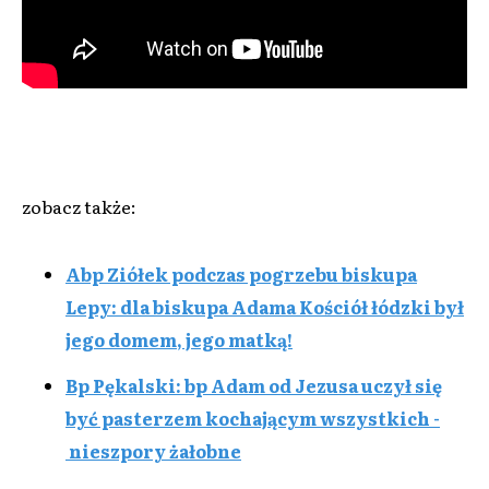
zobacz także:
Abp Ziółek podczas pogrzebu biskupa
Lepy: dla biskupa Adama Kościół łódzki był
jego domem, jego matką!
Bp Pękalski: bp Adam od Jezusa uczył się
być pasterzem kochającym wszystkich -
nieszpory żałobne