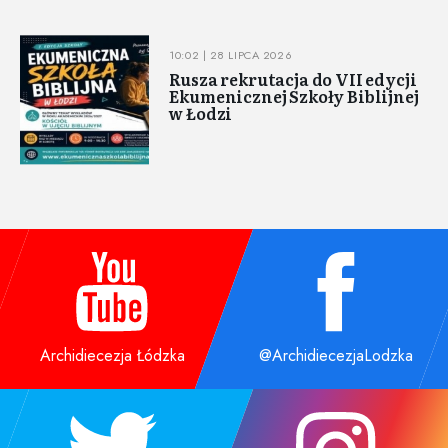
10:02 | 28 LIPCA 2026
Rusza rekrutacja do VII edycji
Ekumenicznej Szkoły Biblijnej
w Łodzi
Archidiecezja Łódzka
@ArchidiecezjaLodzka