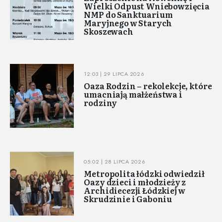
Wielki Odpust Wniebowzięcia
NMP do Sanktuarium
Maryjnego w Starych
Skoszewach
12:03 | 29 LIPCA 2026
Oaza Rodzin – rekolekcje, które
umacniają małżeństwa i
rodziny
05:02 | 28 LIPCA 2026
Metropolita łódzki odwiedził
Oazy dzieci i młodzieży z
Archidiecezji Łódzkiej w
Skrudzinie i Gaboniu