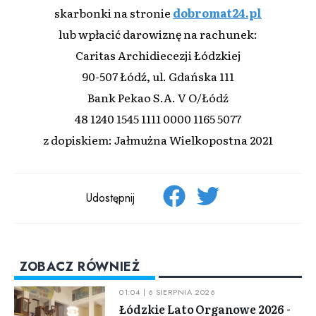
skarbonki na stronie
dobromat24.pl
lub wpłacić darowiznę na rachunek:
Caritas Archidiecezji Łódzkiej
90-507 Łódź, ul. Gdańska 111
Bank Pekao S.A. V O/Łódź
48 1240 1545 1111 0000 1165 5077
z dopiskiem: Jałmużna Wielkopostna 2021
Udostępnij
ZOBACZ RÓWNIEŻ
01:04 | 6 SIERPNIA 2026
Łódzkie Lato Organowe 2026 -