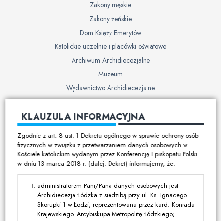
Zakony męskie
Zakony żeńskie
Dom Księży Emerytów
Katolickie uczelnie i placówki oświatowe
Archiwum Archidiecezjalne
Muzeum
Wydawnictwo Archidiecezjalne
Cmentarze
KLAUZULA INFORMACYJNA
Duszpasterstwo
Zgodnie z art. 8 ust. 1 Dekretu ogólnego w sprawie ochrony osób
Program duszpasterski
fizycznych w związku z przetwarzaniem danych osobowych w
Kościele katolickim wydanym przez Konferencję Episkopatu Polski
Kalendarz pracy duszpasterskiej
w dniu 13 marca 2018 r. (dalej: Dekret) informujemy, że:
Duszpasterstwo specjalistyczne
Ruchy i stowarzyszenia
administratorem Pani/Pana danych osobowych jest
Archidiecezja Łódzka z siedzibą przy ul. Ks. Ignacego
Multimedia
Skorupki 1 w Łodzi, reprezentowana przez kard. Konrada
Krajewskiego, Arcybiskupa Metropolitę Łódzkiego;