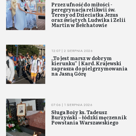
Przez ufność do miłości -
peregrynacja relikwii św.
Teresy od Dzieciatka Jezus
oraz świętych Ludwika i Zelii
Martin w Bełchatowie
12:07 | 2 SIERPNIA 2026
„To jest marsz w dobrym
kierunku” | Kard. Krajewski
zaprasza do pielgrzymowania
na Jasną Górę
07:06 | 1 SIERPNIA 2026
Sługa Boży ks. Tadeusz
Burzyński – łódzki męczennik
Powstania Warszawskiego