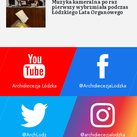
Muzyka kameralna po raz
pierwszy wybrzmiała podczas
Łódzkiego Lata Organowego
Archidiecezja Łódzka
@ArchidiecezjaLodzka
@ArchLodz
@archidiecezjalodzka