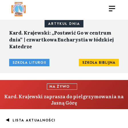
ARTYKUŁ DNIA
Kard. Krajewski: „Postawić Go w centrum
dnia” | czwartkowa Eucharystia w łódzkiej
Katedrze
SZKOŁA LITURGII
SZKOŁA BIBLIJNA
NA ŻYWO
Kard. Krajewski zaprasza do pielgrzymowania na
Jasną Górę
LISTA AKTUALNOŚCI