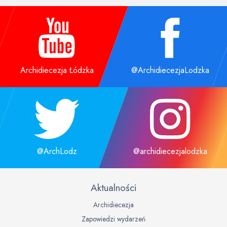
Archidiecezja Łódzka
@ArchidiecezjaLodzka
@ArchLodz
@archidiecezjalodzka
Aktualności
Archidiecezja
Zapowiedzi wydarzeń