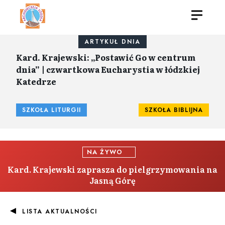
ARTYKUŁ DNIA
Kard. Krajewski: „Postawić Go w centrum
dnia” | czwartkowa Eucharystia w łódzkiej
Katedrze
SZKOŁA LITURGII
SZKOŁA BIBLIJNA
NA ŻYWO
Kard. Krajewski zaprasza do pielgrzymowania na
Jasną Górę
LISTA AKTUALNOŚCI