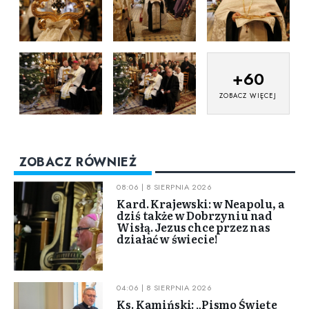
+
60
ZOBACZ WIĘCEJ
ZOBACZ RÓWNIEŻ
08:06 | 8 SIERPNIA 2026
Kard. Krajewski: w Neapolu, a
dziś także w Dobrzyniu nad
Wisłą. Jezus chce przez nas
działać w świecie!
04:06 | 8 SIERPNIA 2026
Ks. Kamiński: „Pismo Święte