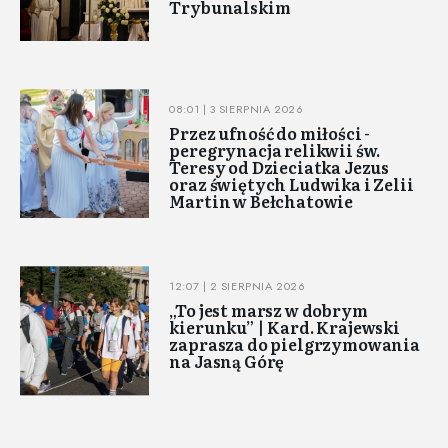
Trybunalskim
08:01 | 3 SIERPNIA 2026
Przez ufność do miłości -
peregrynacja relikwii św.
Teresy od Dzieciatka Jezus
oraz świętych Ludwika i Zelii
Martin w Bełchatowie
12:07 | 2 SIERPNIA 2026
„To jest marsz w dobrym
kierunku” | Kard. Krajewski
zaprasza do pielgrzymowania
na Jasną Górę