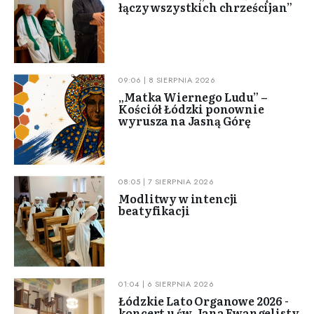
łączy wszystkich chrześcijan”
09:06 | 8 SIERPNIA 2026
„Matka Wiernego Ludu” –
Kościół Łódzki ponownie
wyrusza na Jasną Górę
08:05 | 7 SIERPNIA 2026
Modlitwy w intencji
beatyfikacji
01:04 | 6 SIERPNIA 2026
Łódzkie Lato Organowe 2026 -
koncert u św. Jana Ewangelisty