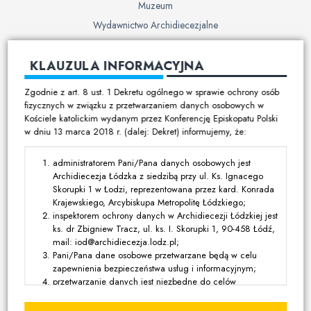
Muzeum
Wydawnictwo Archidiecezjalne
Cmentarze
KLAUZULA INFORMACYJNA
Duszpasterstwo
Zgodnie z art. 8 ust. 1 Dekretu ogólnego w sprawie ochrony osób
Program duszpasterski
fizycznych w związku z przetwarzaniem danych osobowych w
Kościele katolickim wydanym przez Konferencję Episkopatu Polski
Kalendarz pracy duszpasterskiej
w dniu 13 marca 2018 r. (dalej: Dekret) informujemy, że:
Duszpasterstwo specjalistyczne
Ruchy i stowarzyszenia
administratorem Pani/Pana danych osobowych jest
Archidiecezja Łódzka z siedzibą przy ul. Ks. Ignacego
Multimedia
Skorupki 1 w Łodzi, reprezentowana przez kard. Konrada
Krajewskiego, Arcybiskupa Metropolitę Łódzkiego;
Filmy
inspektorem ochrony danych w Archidiecezji Łódzkiej jest
ks. dr Zbigniew Tracz, ul. ks. I. Skorupki 1, 90-458 Łódź,
Zdjęcia
mail: iod@archidiecezja.lodz.pl;
Media katolickie
Pani/Pana dane osobowe przetwarzane będą w celu
zapewnienia bezpieczeństwa usług i informacyjnym;
Kontakt
przetwarzanie danych jest niezbędne do celów
wynikających z prawnie uzasadnionych interesów
realizowanych przez administratora lub przez stronę trzecią,