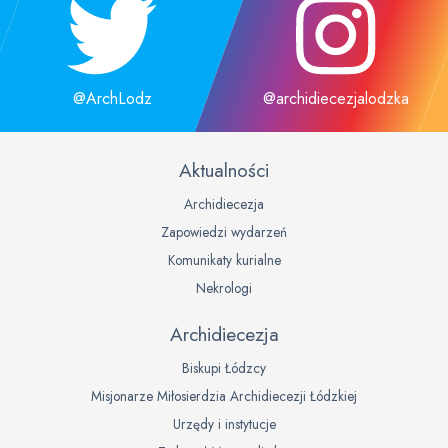
@ArchLodz
@archidiecezjalodzka
Aktualności
Archidiecezja
Zapowiedzi wydarzeń
Komunikaty kurialne
Nekrologi
Archidiecezja
Biskupi Łódzcy
Misjonarze Miłosierdzia Archidiecezji Łódzkiej
Urzędy i instytucje