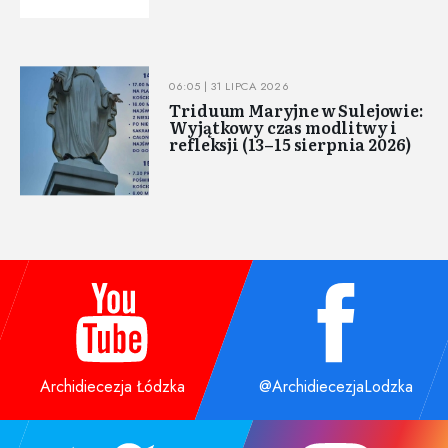
06:05 | 31 LIPCA 2026
Triduum Maryjne w Sulejowie:
Wyjątkowy czas modlitwy i
refleksji (13–15 sierpnia 2026)
Archidiecezja Łódzka
@ArchidiecezjaLodzka