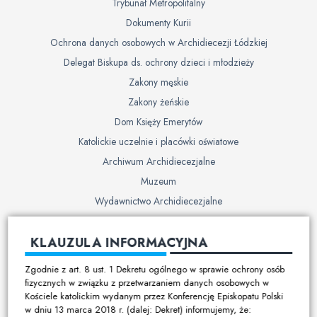
Trybunał Metropolitalny
Dokumenty Kurii
Ochrona danych osobowych w Archidiecezji Łódzkiej
Delegat Biskupa ds. ochrony dzieci i młodzieży
Zakony męskie
Zakony żeńskie
Dom Księży Emerytów
Katolickie uczelnie i placówki oświatowe
Archiwum Archidiecezjalne
Muzeum
Wydawnictwo Archidiecezjalne
Cmentarze
KLAUZULA INFORMACYJNA
Duszpasterstwo
Zgodnie z art. 8 ust. 1 Dekretu ogólnego w sprawie ochrony osób
Program duszpasterski
fizycznych w związku z przetwarzaniem danych osobowych w
Kościele katolickim wydanym przez Konferencję Episkopatu Polski
Kalendarz pracy duszpasterskiej
w dniu 13 marca 2018 r. (dalej: Dekret) informujemy, że:
Duszpasterstwo specjalistyczne