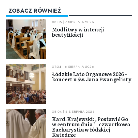
ZOBACZ RÓWNIEŻ
08:05 | 7 SIERPNIA 2026
Modlitwy w intencji
beatyfikacji
01:04 | 6 SIERPNIA 2026
Łódzkie Lato Organowe 2026 -
koncert u św. Jana Ewangelisty
08:04 | 6 SIERPNIA 2026
Kard. Krajewski: „Postawić Go
w centrum dnia” | czwartkowa
Eucharystia w łódzkiej
Katedrze