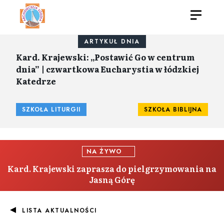
ARTYKUŁ DNIA
Kard. Krajewski: „Postawić Go w centrum
dnia” | czwartkowa Eucharystia w łódzkiej
Katedrze
SZKOŁA LITURGII
SZKOŁA BIBLIJNA
NA ŻYWO
Kard. Krajewski zaprasza do pielgrzymowania na
Jasną Górę
LISTA AKTUALNOŚCI