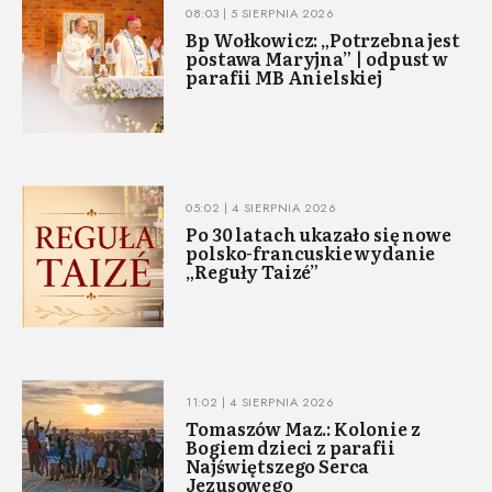
08:03 | 5 SIERPNIA 2026
Bp Wołkowicz: „Potrzebna jest
postawa Maryjna” | odpust w
parafii MB Anielskiej
05:02 | 4 SIERPNIA 2026
Po 30 latach ukazało się nowe
polsko-francuskie wydanie
„Reguły Taizé”
11:02 | 4 SIERPNIA 2026
Tomaszów Maz.: Kolonie z
Bogiem dzieci z parafii
Najświętszego Serca
Jezusowego