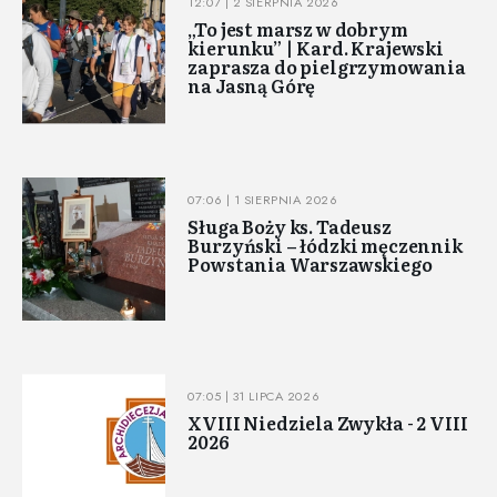
12:07 | 2 SIERPNIA 2026
„To jest marsz w dobrym
kierunku” | Kard. Krajewski
zaprasza do pielgrzymowania
na Jasną Górę
07:06 | 1 SIERPNIA 2026
Sługa Boży ks. Tadeusz
Burzyński – łódzki męczennik
Powstania Warszawskiego
07:05 | 31 LIPCA 2026
XVIII Niedziela Zwykła - 2 VIII
2026