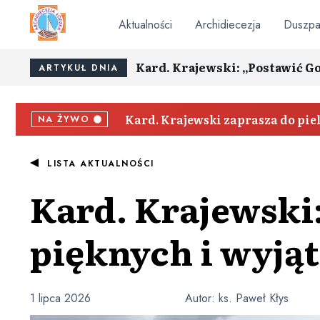
Aktualności
Archidiecezja
Duszpa
Kard. Krajewski: „Postawić G
ARTYKUŁ DNIA
Kard. Krajewski zaprasza do pi
NA ŻYWO
LISTA AKTUALNOŚCI
Kard. Krajewski
pięknych i wyją
1 lipca 2026
Autor:
ks. Paweł Kłys