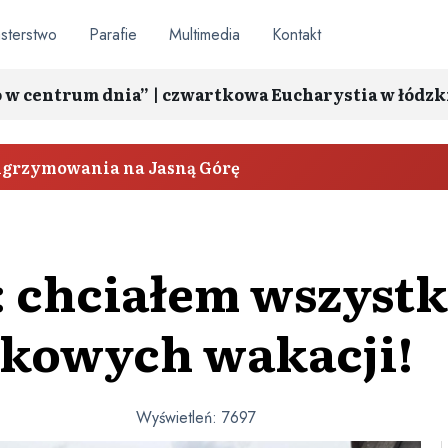
sterstwo
Parafie
Multimedia
Kontakt
o w centrum dnia” | czwartkowa Eucharystia w łódzk
elgrzymowania na Jasną Górę
: chciałem wszyst
tkowych wakacji!
Wyświetleń:
7697