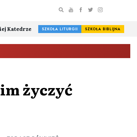
iej Katedrze
SZKOŁA LITURGII
SZKOŁA BIBLIJNA
kim życzyć