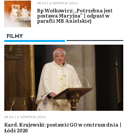
08:03 | 5 SIERPNIA 2026
Bp Wołkowicz: „Potrzebna jest
postawa Maryjna” | odpust w
parafii MB Anielskiej
FILMY
08:04 | 6 SIERPNIA 2026
Kard. Krajewski: postawić GO w centrum dnia |
Łódź 2026