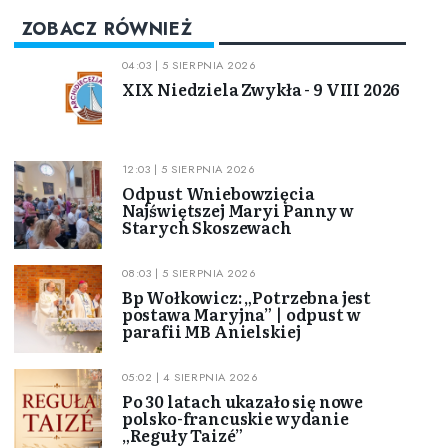
ZOBACZ RÓWNIEŻ
04:03 | 5 SIERPNIA 2026
XIX Niedziela Zwykła - 9 VIII 2026
12:03 | 5 SIERPNIA 2026
Odpust Wniebowzięcia
Najświętszej Maryi Panny w
Starych Skoszewach
08:03 | 5 SIERPNIA 2026
Bp Wołkowicz: „Potrzebna jest
postawa Maryjna” | odpust w
parafii MB Anielskiej
05:02 | 4 SIERPNIA 2026
Po 30 latach ukazało się nowe
polsko-francuskie wydanie
„Reguły Taizé”