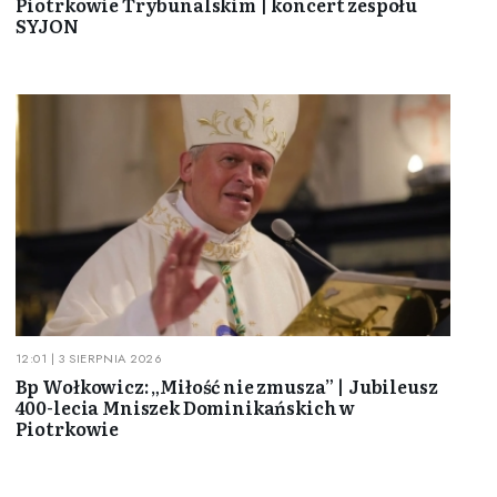
Piotrkowie Trybunalskim | koncert zespołu
SYJON
12:01 | 3 SIERPNIA 2026
Bp Wołkowicz: „Miłość nie zmusza” | Jubileusz
400-lecia Mniszek Dominikańskich w
Piotrkowie