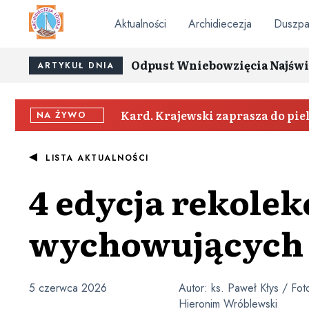
Aktualności
Archidiecezja
Duszpa
Odpust Wniebowzięcia Najświ
ARTYKUŁ DNIA
Kard. Krajewski zaprasza do pi
NA ŻYWO
LISTA AKTUALNOŚCI
4 edycja rekolek
wychowujących 
5 czerwca 2026
Autor:
ks. Paweł Kłys / Foto
Hieronim Wróblewski