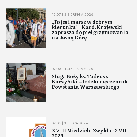
12:07 | 2 SIERPNIA 2026
„To jest marsz w dobrym
kierunku” | Kard. Krajewski
zaprasza do pielgrzymowania
na Jasną Górę
07:06 | 1 SIERPNIA 2026
Sługa Boży ks. Tadeusz
Burzyński – łódzki męczennik
Powstania Warszawskiego
07:05 | 31 LIPCA 2026
XVIII Niedziela Zwykła - 2 VIII
2026