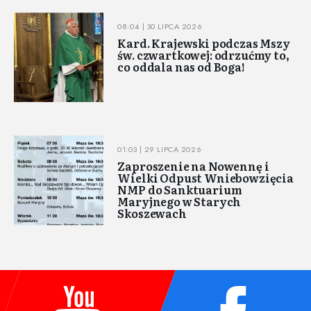
08:04 | 30 LIPCA 2026
Kard. Krajewski podczas Mszy
św. czwartkowej: odrzućmy to,
co oddala nas od Boga!
01:03 | 29 LIPCA 2026
Zaproszenie na Nowennę i
Wielki Odpust Wniebowzięcia
NMP do Sanktuarium
Maryjnego w Starych
Skoszewach