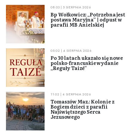
08:03 | 5 SIERPNIA 2026
Bp Wołkowicz: „Potrzebna jest
postawa Maryjna” | odpust w
parafii MB Anielskiej
05:02 | 4 SIERPNIA 2026
Po 30 latach ukazało się nowe
polsko-francuskie wydanie
„Reguły Taizé”
11:02 | 4 SIERPNIA 2026
Tomaszów Maz.: Kolonie z
Bogiem dzieci z parafii
Najświętszego Serca
Jezusowego