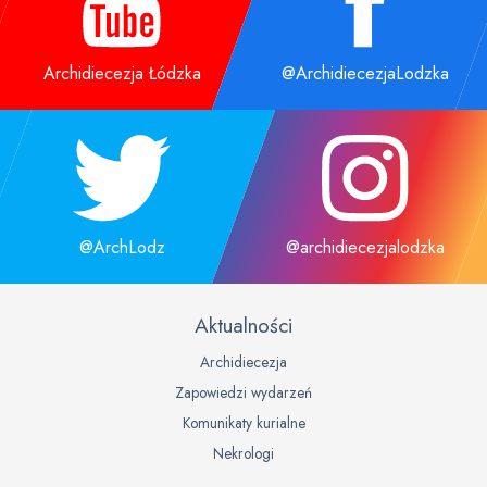
Archidiecezja Łódzka
@ArchidiecezjaLodzka
@ArchLodz
@archidiecezjalodzka
Aktualności
Archidiecezja
Zapowiedzi wydarzeń
Komunikaty kurialne
Nekrologi