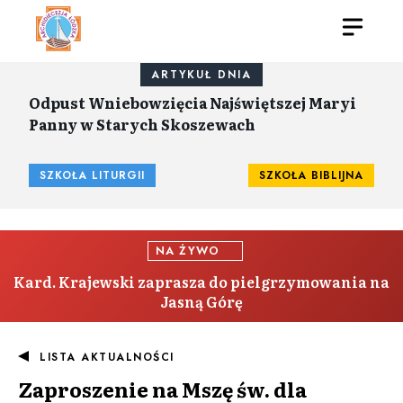
ARTYKUŁ DNIA
Odpust Wniebowzięcia Najświętszej Maryi
Panny w Starych Skoszewach
SZKOŁA LITURGII
SZKOŁA BIBLIJNA
NA ŻYWO
Kard. Krajewski zaprasza do pielgrzymowania na
Jasną Górę
LISTA AKTUALNOŚCI
Zaproszenie na Mszę św. dla