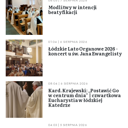
08:05 | 7 SIERPNIA 2026
Modlitwy w intencji
beatyfikacji
01:04 | 6 SIERPNIA 2026
Łódzkie Lato Organowe 2026 -
koncert u św. Jana Ewangelisty
08:04 | 6 SIERPNIA 2026
Kard. Krajewski: „Postawić Go
w centrum dnia” | czwartkowa
Eucharystia w łódzkiej
Katedrze
04:03 | 5 SIERPNIA 2026