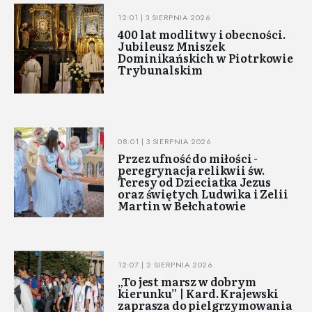
12:01 | 3 SIERPNIA 2026
400 lat modlitwy i obecności.
Jubileusz Mniszek
Dominikańskich w Piotrkowie
Trybunalskim
08:01 | 3 SIERPNIA 2026
Przez ufność do miłości -
peregrynacja relikwii św.
Teresy od Dzieciatka Jezus
oraz świętych Ludwika i Zelii
Martin w Bełchatowie
12:07 | 2 SIERPNIA 2026
„To jest marsz w dobrym
kierunku” | Kard. Krajewski
zaprasza do pielgrzymowania