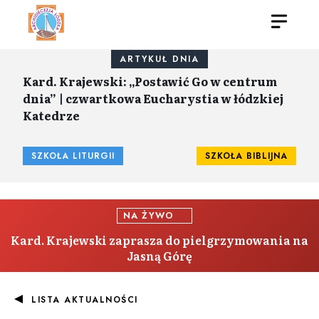
ARTYKUŁ DNIA
Kard. Krajewski: „Postawić Go w centrum
dnia” | czwartkowa Eucharystia w łódzkiej
Katedrze
SZKOŁA LITURGII
SZKOŁA BIBLIJNA
NA ŻYWO
Kard. Krajewski zaprasza do pielgrzymowania na
Jasną Górę
LISTA AKTUALNOŚCI