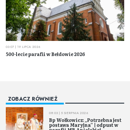
03:07 | 19 LIPCA 2026
500-lecie parafii w Bełdowie 2026
ZOBACZ RÓWNIEŻ
08:03 | 5 SIERPNIA 2026
Bp Wołkowicz: „Potrzebna jest
postawa Maryjna” | odpust w
parafii MB Anielskiej