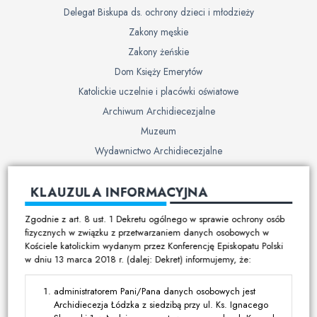
Delegat Biskupa ds. ochrony dzieci i młodzieży
Zakony męskie
Zakony żeńskie
Dom Księży Emerytów
Katolickie uczelnie i placówki oświatowe
Archiwum Archidiecezjalne
Muzeum
Wydawnictwo Archidiecezjalne
Cmentarze
KLAUZULA INFORMACYJNA
Duszpasterstwo
Zgodnie z art. 8 ust. 1 Dekretu ogólnego w sprawie ochrony osób
Program duszpasterski
fizycznych w związku z przetwarzaniem danych osobowych w
Kościele katolickim wydanym przez Konferencję Episkopatu Polski
Kalendarz pracy duszpasterskiej
w dniu 13 marca 2018 r. (dalej: Dekret) informujemy, że:
Duszpasterstwo specjalistyczne
Ruchy i stowarzyszenia
administratorem Pani/Pana danych osobowych jest
Archidiecezja Łódzka z siedzibą przy ul. Ks. Ignacego