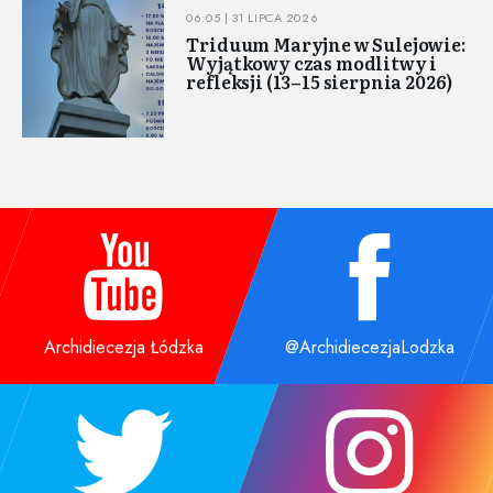
06:05 | 31 LIPCA 2026
Triduum Maryjne w Sulejowie:
Wyjątkowy czas modlitwy i
refleksji (13–15 sierpnia 2026)
Archidiecezja Łódzka
@ArchidiecezjaLodzka