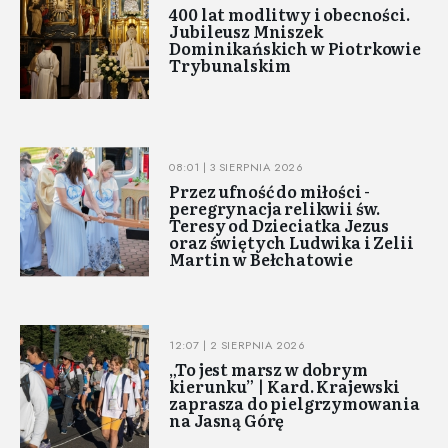
400 lat modlitwy i obecności.
Jubileusz Mniszek
Dominikańskich w Piotrkowie
Trybunalskim
08:01 | 3 SIERPNIA 2026
Przez ufność do miłości -
peregrynacja relikwii św.
Teresy od Dzieciatka Jezus
oraz świętych Ludwika i Zelii
Martin w Bełchatowie
12:07 | 2 SIERPNIA 2026
„To jest marsz w dobrym
kierunku” | Kard. Krajewski
zaprasza do pielgrzymowania
na Jasną Górę