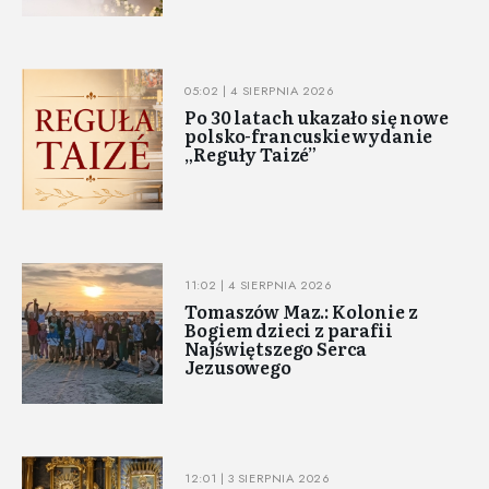
05:02 | 4 SIERPNIA 2026
Po 30 latach ukazało się nowe
polsko-francuskie wydanie
„Reguły Taizé”
11:02 | 4 SIERPNIA 2026
Tomaszów Maz.: Kolonie z
Bogiem dzieci z parafii
Najświętszego Serca
Jezusowego
12:01 | 3 SIERPNIA 2026