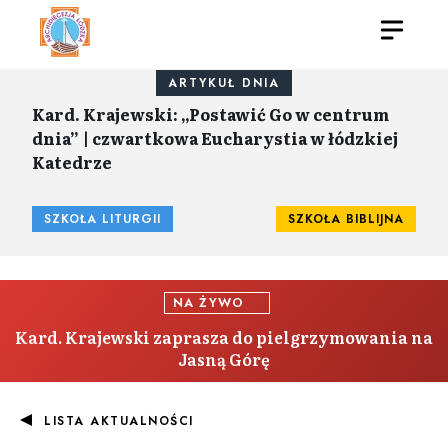
ARTYKUŁ DNIA
Kard. Krajewski: „Postawić Go w centrum
dnia” | czwartkowa Eucharystia w łódzkiej
Katedrze
SZKOŁA LITURGII
SZKOŁA BIBLIJNA
NA ŻYWO
Kard. Krajewski zaprasza do pielgrzymowania na
Jasną Górę
LISTA AKTUALNOŚCI