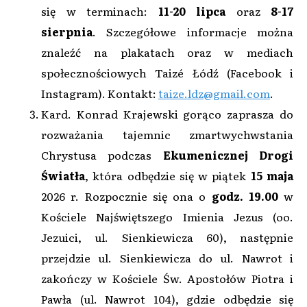
się w terminach:
11-20 lipca
oraz
8-17
sierpnia
. Szczegółowe informacje można
znaleźć na plakatach oraz w mediach
społecznościowych Taizé Łódź (Facebook i
Instagram). Kontakt:
taize.ldz@gmail.com
.
Kard. Konrad Krajewski gorąco zaprasza do
rozważania tajemnic zmartwychwstania
Chrystusa podczas
Ekumenicznej Drogi
Światła
, która odbędzie się w piątek
15 maja
2026 r. Rozpocznie się ona o
godz. 19.00
w
Kościele Najświętszego Imienia Jezus (oo.
Jezuici, ul. Sienkiewicza 60), następnie
przejdzie ul. Sienkiewicza do ul. Nawrot i
zakończy w Kościele Św. Apostołów Piotra i
Pawła (ul. Nawrot 104), gdzie odbędzie się