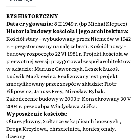
RYS HISTORYCZNY
Data erygowania:
8 II 1949 r. (bp Michał Klepacz)
Historia budowy kościoła i jego architektura:
Kościół stary – wybudowany przez Niemców w 1942
r. – przystosowany na salę zebrań. Kościół nowy –
budowę rozpoczęto 22 VI 1981 r. Projekt kościoła w
pierwotnej wersji przygotował zespół architektów
w składzie: Mariusz Gaworczyk, Leszek Łukoś,
Ludwik Mackiewicz. Realizowany jest projekt
zmodyfikowany przez zespół w składzie: Piotr
Filipowicz, Janusz Frey, Mirosław Rybak.
Zakończenie budowy w 2003 r. Konsekrowany 30 V
2004 r. przez abpa Władysława Ziółka.
Wyposażenie kościoła:
Ołtarz główny, 2 ołtarze w kaplicach bocznych ,
Droga Krzyżowa, chrzcielnica, konfesjonały,
dzwony