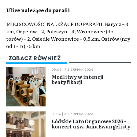
Ulice należące do parafii
MIEJSCOWOŚCI NALEŻĄCE DO PARAFII: Barycz – 3
km, Orpelów – 2, Poleszyn – 4, Wronowice (do
torów) – 2, Osiedle Wronowice – 0,5 km, Ostrów (nry
od 1 - 17) - 5 km
ZOBACZ RÓWNIEŻ
08:05 | 7 SIERPNIA 2026
Modlitwy w intencji
beatyfikacji
01:04 | 6 SIERPNIA 2026
Łódzkie Lato Organowe 2026 -
koncert u św. Jana Ewangelisty