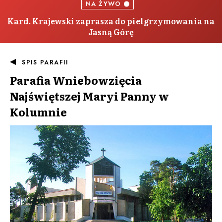
NA ŻYWO
Kard. Krajewski zaprasza do pielgrzymowania na
Jasną Górę
SPIS PARAFII
Parafia
Wniebowzięcia
Najświętszej Maryi Panny w
Kolumnie