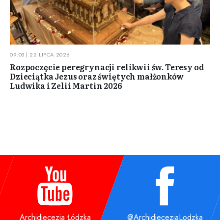
09:03 | 22 LIPCA 2026
Rozpoczęcie peregrynacji relikwii św. Teresy od
Dzieciątka Jezus oraz świętych małżonków
Ludwika i Zelii Martin 2026
Archidiecezja Łódzka
@ArchidiecezjaLodzka