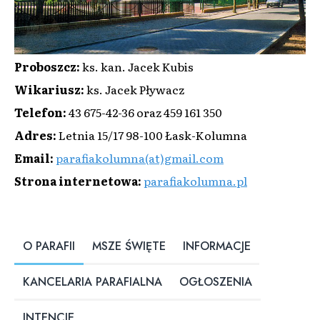
Proboszcz
:
ks. kan. Jacek Kubis
Wikariusz
:
ks. Jacek Pływacz
Telefon
:
43 675-42-36 oraz 459 161 350
Adres
:
Letnia 15/17 98-100 Łask-Kolumna
Email
:
parafiakolumna(at)gmail.com
Strona internetowa
:
parafiakolumna.pl
O PARAFII
MSZE ŚWIĘTE
INFORMACJE
KANCELARIA PARAFIALNA
OGŁOSZENIA
INTENCJE