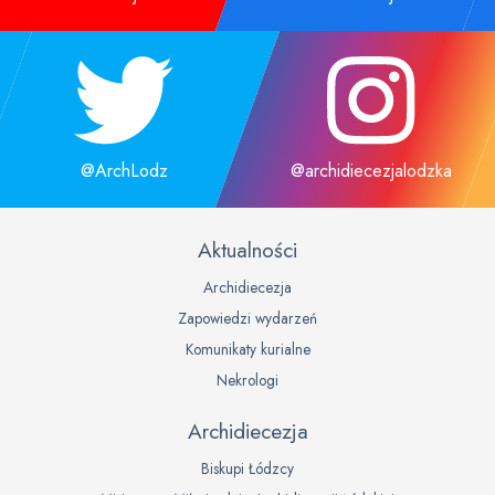
@ArchLodz
@archidiecezjalodzka
Aktualności
Archidiecezja
Zapowiedzi wydarzeń
Komunikaty kurialne
Nekrologi
Archidiecezja
Biskupi Łódzcy