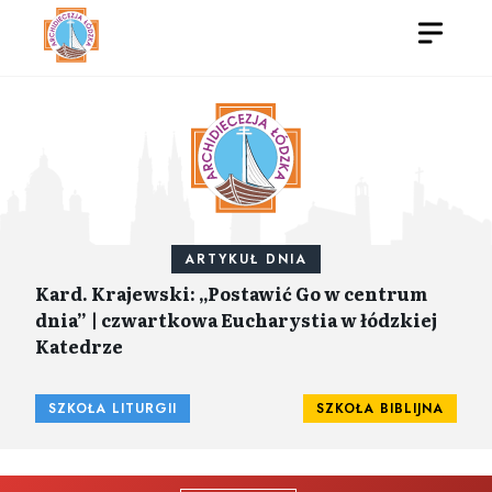
ARTYKUŁ DNIA
Kard. Krajewski: „Postawić Go w centrum
dnia” | czwartkowa Eucharystia w łódzkiej
Katedrze
SZKOŁA LITURGII
SZKOŁA BIBLIJNA