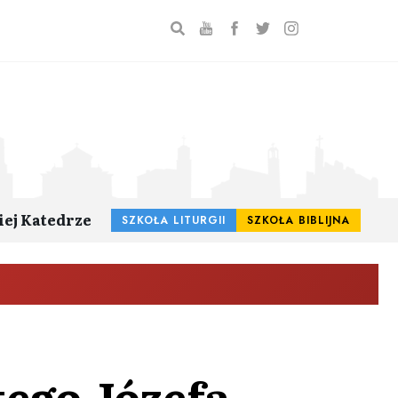
iej Katedrze
SZKOŁA LITURGII
SZKOŁA BIBLIJNA
tego Józefa