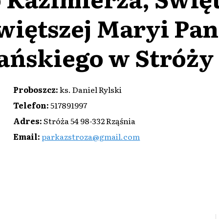
więtszej Maryi Pan
ańskiego w Stróży
Proboszcz
:
ks. Daniel Rylski
Telefon
:
517891997
Adres
:
Stróża 54 98-332 Rząśnia
Email
:
parkazstroza@gmail.com