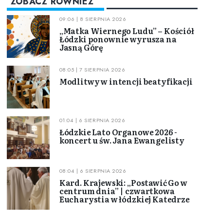
ZOBACZ RÓWNIEŻ
09:06 | 8 SIERPNIA 2026
„Matka Wiernego Ludu” – Kościół
Łódzki ponownie wyrusza na
Jasną Górę
08:05 | 7 SIERPNIA 2026
Modlitwy w intencji beatyfikacji
01:04 | 6 SIERPNIA 2026
Łódzkie Lato Organowe 2026 -
koncert u św. Jana Ewangelisty
08:04 | 6 SIERPNIA 2026
Kard. Krajewski: „Postawić Go w
centrum dnia” | czwartkowa
Eucharystia w łódzkiej Katedrze