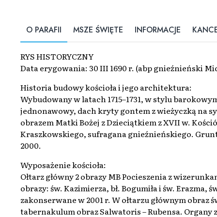
O PARAFII
MSZE ŚWIĘTE
INFORMACJE
KANCE
RYS HISTORYCZNY
Data erygowania: 30 III 1690 r. (abp gnieźnieński M
Historia budowy kościoła i jego architektura:
Wybudowany w latach 1715–1731, w stylu barokowy
jednonawowy, dach kryty gontem z wieżyczką na sy
obrazem Matki Bożej z Dzieciątkiem z XVII w. Kości
Kraszkowskiego, sufragana gnieźnieńskiego. Grun
2000.
Wyposażenie kościoła:
Ołtarz główny 2 obrazy MB Pocieszenia z wizerunkami
obrazy: św. Kazimierza, bł. Bogumiła i św. Erazma, ś
zakonserwane w 2001 r. W ołtarzu głównym obraz św
tabernakulum obraz Salwatoris – Rubensa. Organy z 1