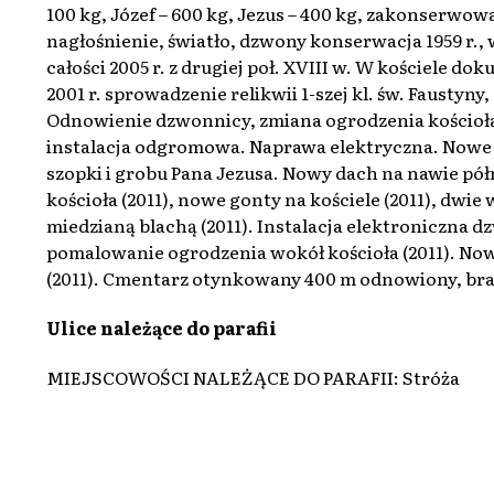
100 kg, Józef – 600 kg, Jezus – 400 kg, zakonserwo
nagłośnienie, światło, dzwony konserwacja 1959 r.
całości 2005 r. z drugiej poł. XVIII w. W kościele do
2001 r. sprowadzenie relikwii 1-szej kl. św. Faustyny
Odnowienie dzwonnicy, zmiana ogrodzenia kościoła 
instalacja odgromowa. Naprawa elektryczna. Nowe dr
szopki i grobu Pana Jezusa. Nowy dach na nawie pó
kościoła (2011), nowe gonty na kościele (2011), dwie
miedzianą blachą (2011). Instalacja elektroniczna 
pomalowanie ogrodzenia wokół kościoła (2011). Now
(2011). Cmentarz otynkowany 400 m odnowiony, bramy
Ulice należące do parafii
MIEJSCOWOŚCI NALEŻĄCE DO PARAFII: Stróża