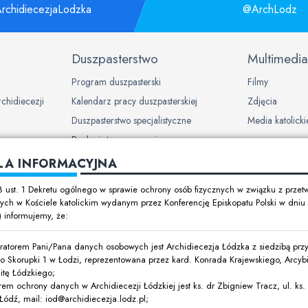
rchidiecezjaLodzka
@ArchLodz
Duszpasterstwo
Multimedia
Program duszpasterski
Filmy
rchidiecezji
Kalendarz pracy duszpasterskiej
Zdjęcia
Duszpasterstwo specjalistyczne
Media katolicki
Ruchy i stowarzyszenia
LA INFORMACYJNA
ch w
8 ust. 1 Dekretu ogólnego w sprawie ochrony osób fizycznych w związku z prze
ch w Kościele katolickim wydanym przez Konferencję Episkopatu Polski w dni
t) informujemy, że:
y dzieci i
ratorem Pani/Pana danych osobowych jest Archidiecezja Łódzka z siedzibą przy 
o Skorupki 1 w Łodzi, reprezentowana przez kard. Konrada Krajewskiego, Arcyb
itę Łódzkiego;
rem ochrony danych w Archidiecezji Łódzkiej jest ks. dr Zbigniew Tracz, ul. ks. I
ódź, mail: iod@archidiecezja.lodz.pl;
ówki oświatowe