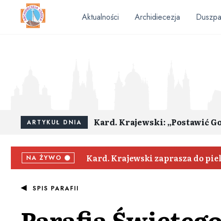
Aktualności
Archidiecezja
Duszpa
Kard. Krajewski: „Postawić G
ARTYKUŁ DNIA
Kard. Krajewski zaprasza do pi
NA ŻYWO
SPIS PARAFII
Parafia
Świętego