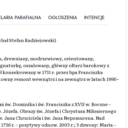
LARIA PARAFIALNA
OGŁOSZENIA
INTENCJE
ichał Stefan Radziejowski)
m, drewniany, modrzewiowy, orientowany,
gnaturkę, oszalowany, główny ołtarz barokowy z
ół konsekrowany w 1731 r. przez bpa Franciszka
towny remont wewnątrz i na zewnątrz w latach 1990–
 św. Dominika i św. Franciszka z XVII w. Boczne –
w. Józefa. Obrazy św. Józefa i Chrystusa Miłosiernego
. Jana Chrzciciela i św. Jana Nepomucena. Nad
736 r. – pozytywy odnow. 2003 r.; 3 dzwony: Maria –