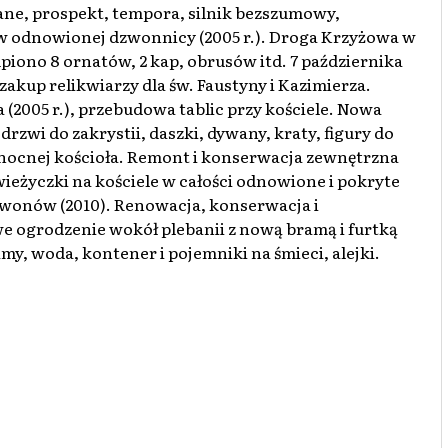
wane, prospekt, tempora, silnik bezszumowy,
, w odnowionej dzwonnicy (2005 r.). Droga Krzyżowa w
kupiono 8 ornatów, 2 kap, obrusów itd. 7 października
, zakup relikwiarzy dla św. Faustyny i Kazimierza.
(2005 r.), przebudowa tablic przy kościele. Nowa
zwi do zakrystii, daszki, dywany, kraty, figury do
łnocnej kościoła. Remont i konserwacja zewnętrzna
 wieżyczki na kościele w całości odnowione i pokryte
dzwonów (2010). Renowacja, konserwacja i
e ogrodzenie wokół plebanii z nową bramą i furtką
, woda, kontener i pojemniki na śmieci, alejki.