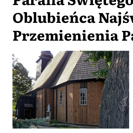
Oblubieńca Najś
Przemienienia P