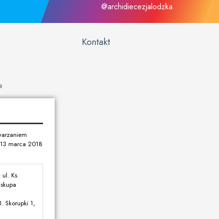
@archidiecezjalodzka
Kontakt
e
twarzaniem
u 13 marca 2018
ul. Ks.
iskupa
. Skorupki 1,