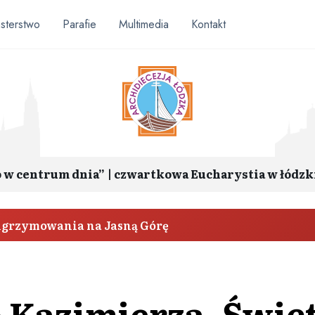
sterstwo
Parafie
Multimedia
Kontakt
o w centrum dnia” | czwartkowa Eucharystia w łódzk
elgrzymowania na Jasną Górę
 Kazimierza, Świę