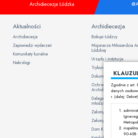
Archidiecezja Łódzka
@A
Aktualności
Archidiecezja
Archidiecezja
Biskupi Łódzcy
Zapowiedzi wydarzeń
Misjonarze Miłosierdzia A
Łódzkiej
Komunikaty kurialne
Urzędy i instytucje
Nekrologi
Trybunał Metropolitalny
KLAUZU
Dokumenty Kurii
Ochrona danych osobowy
Zgodnie z art. 
Archidiecezji Łódzkiej
danych osobowy
r. (dalej: Dekre
Delegat Biskupa ds. ochron
młodzieży
administ
Zakony męskie
Ignaceg
Zakony żeńskie
Metropol
inspekto
Dom Księży Emerytów
90-458 Ł
Katolickie uczelnie i plac