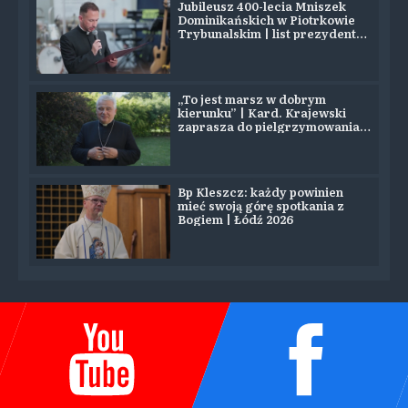
Jubileusz 400-lecia Mniszek
Dominikańskich w Piotrkowie
Trybunalskim | list prezydenta
Nawrockiego
„To jest marsz w dobrym
kierunku” | Kard. Krajewski
zaprasza do pielgrzymowania
na Jasną Górę
Bp Kleszcz: każdy powinien
mieć swoją górę spotkania z
Bogiem | Łódź 2026