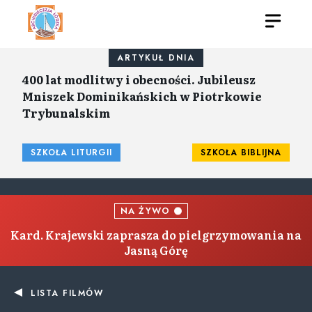
ARTYKUŁ DNIA
400 lat modlitwy i obecności. Jubileusz
Mniszek Dominikańskich w Piotrkowie
Trybunalskim
SZKOŁA LITURGII
SZKOŁA BIBLIJNA
NA ŻYWO
Kard. Krajewski zaprasza do pielgrzymowania na
Jasną Górę
LISTA FILMÓW