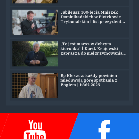
Jubileusz 400-lecia Mniszek
Dominikańskich w Piotrkowie
Trybunalskim | list prezydenta
Nawrockiego
„To jest marsz w dobrym
kierunku” | Kard. Krajewski
zaprasza do pielgrzymowania
na Jasną Górę
Bp Kleszcz: każdy powinien
mieć swoją górę spotkania z
Bogiem | Łódź 2026