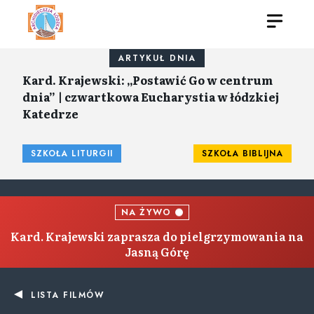
ARTYKUŁ DNIA
Kard. Krajewski: „Postawić Go w centrum
dnia” | czwartkowa Eucharystia w łódzkiej
Katedrze
SZKOŁA LITURGII
SZKOŁA BIBLIJNA
NA ŻYWO
Kard. Krajewski zaprasza do pielgrzymowania na
Jasną Górę
LISTA FILMÓW