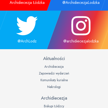
Archidiecezja Łódzka
@ArchidiecezjaLodzka
@ArchLodz
@archidiecezjalodzka
Aktualności
Archidiecezja
Zapowiedzi wydarzeń
Komunikaty kurialne
Nekrologi
Archidiecezja
Biskupi Łódzcy