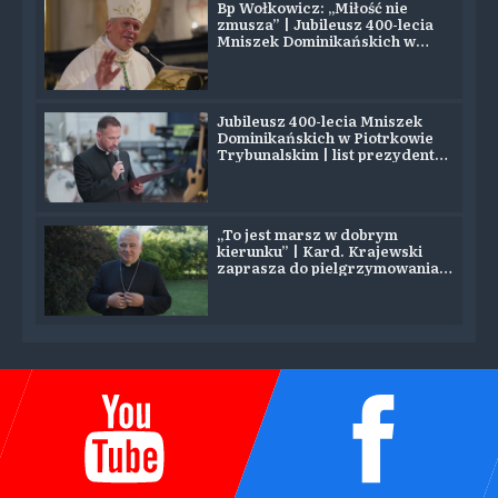
Bp Wołkowicz: „Miłość nie
zmusza” | Jubileusz 400-lecia
Mniszek Dominikańskich w
Piotrkowie
Jubileusz 400-lecia Mniszek
Dominikańskich w Piotrkowie
Trybunalskim | list prezydenta
Nawrockiego
„To jest marsz w dobrym
kierunku” | Kard. Krajewski
zaprasza do pielgrzymowania
na Jasną Górę