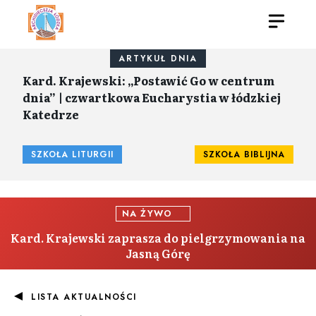
ARTYKUŁ DNIA
Kard. Krajewski: „Postawić Go w centrum
dnia” | czwartkowa Eucharystia w łódzkiej
Katedrze
SZKOŁA LITURGII
SZKOŁA BIBLIJNA
NA ŻYWO
Kard. Krajewski zaprasza do pielgrzymowania na
Jasną Górę
LISTA AKTUALNOŚCI