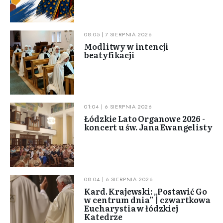
08:05 | 7 SIERPNIA 2026
Modlitwy w intencji
beatyfikacji
01:04 | 6 SIERPNIA 2026
Łódzkie Lato Organowe 2026 -
koncert u św. Jana Ewangelisty
08:04 | 6 SIERPNIA 2026
Kard. Krajewski: „Postawić Go
w centrum dnia” | czwartkowa
Eucharystia w łódzkiej
Katedrze