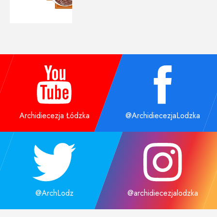
Archidiecezja Łódzka
@ArchidiecezjaLodzka
@ArchLodz
@archidiecezjalodzka