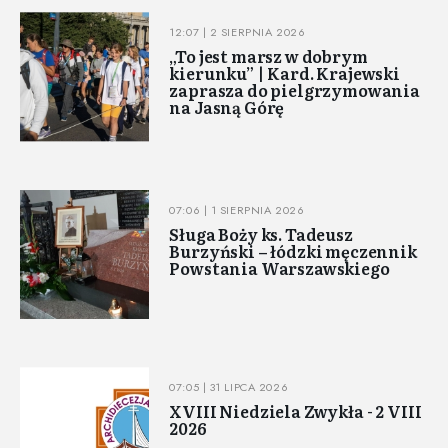
12:07 | 2 SIERPNIA 2026
„To jest marsz w dobrym
kierunku” | Kard. Krajewski
zaprasza do pielgrzymowania
na Jasną Górę
07:06 | 1 SIERPNIA 2026
Sługa Boży ks. Tadeusz
Burzyński – łódzki męczennik
Powstania Warszawskiego
07:05 | 31 LIPCA 2026
XVIII Niedziela Zwykła - 2 VIII
2026