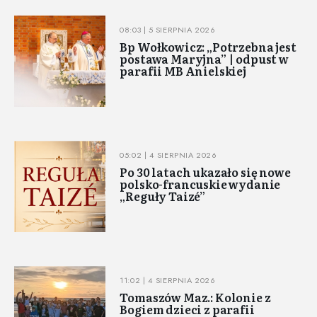
08:03 | 5 SIERPNIA 2026
Bp Wołkowicz: „Potrzebna jest
postawa Maryjna” | odpust w
parafii MB Anielskiej
05:02 | 4 SIERPNIA 2026
Po 30 latach ukazało się nowe
polsko-francuskie wydanie
„Reguły Taizé”
11:02 | 4 SIERPNIA 2026
Tomaszów Maz.: Kolonie z
Bogiem dzieci z parafii