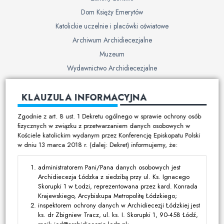
Dom Księży Emerytów
Katolickie uczelnie i placówki oświatowe
Archiwum Archidiecezjalne
Muzeum
Wydawnictwo Archidiecezjalne
Cmentarze
KLAUZULA INFORMACYJNA
Duszpasterstwo
Zgodnie z art. 8 ust. 1 Dekretu ogólnego w sprawie ochrony osób
Program duszpasterski
fizycznych w związku z przetwarzaniem danych osobowych w
Kościele katolickim wydanym przez Konferencję Episkopatu Polski
Kalendarz pracy duszpasterskiej
w dniu 13 marca 2018 r. (dalej: Dekret) informujemy, że:
Duszpasterstwo specjalistyczne
Ruchy i stowarzyszenia
administratorem Pani/Pana danych osobowych jest
Archidiecezja Łódzka z siedzibą przy ul. Ks. Ignacego
Multimedia
Skorupki 1 w Łodzi, reprezentowana przez kard. Konrada
Krajewskiego, Arcybiskupa Metropolitę Łódzkiego;
Filmy
inspektorem ochrony danych w Archidiecezji Łódzkiej jest
ks. dr Zbigniew Tracz, ul. ks. I. Skorupki 1, 90-458 Łódź,
Zdjęcia