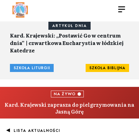
ARTYKUŁ DNIA
Kard. Krajewski: „Postawić Go w centrum
dnia” | czwartkowa Eucharystia w łódzkiej
Katedrze
SZKOŁA LITURGII
SZKOŁA BIBLIJNA
NA ŻYWO
Kard. Krajewski zaprasza do pielgrzymowania na
Jasną Górę
LISTA AKTUALNOŚCI