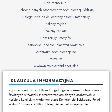
Dokumenty Kurii
Ochrona danych osobowych w Archidiecezji Łódzkiej
Delegat Biskupa ds. ochrony dzieci i młodzieży
Zakony męskie
Zakony żeńskie
Dom Księży Emerytów
Katolickie uczelnie i placówki oświatowe
Archiwum Archidiecezjalne
Muzeum
Wydawnictwo Archidiecezjalne
Cmentarze
KLAUZULA INFORMACYJNA
Duszpasterstwo
Zgodnie z art. 8 ust. 1 Dekretu ogólnego w sprawie ochrony osób
Program duszpasterski
fizycznych w związku z przetwarzaniem danych osobowych w
Kościele katolickim wydanym przez Konferencję Episkopatu Polski
Kalendarz pracy duszpasterskiej
w dniu 13 marca 2018 r. (dalej: Dekret) informujemy, że:
Duszpasterstwo specjalistyczne