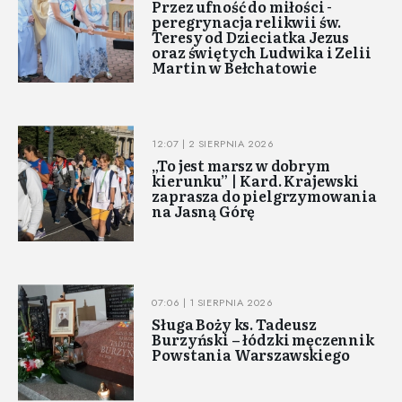
Przez ufność do miłości -
peregrynacja relikwii św.
Teresy od Dzieciatka Jezus
oraz świętych Ludwika i Zelii
Martin w Bełchatowie
12:07 | 2 SIERPNIA 2026
„To jest marsz w dobrym
kierunku” | Kard. Krajewski
zaprasza do pielgrzymowania
na Jasną Górę
07:06 | 1 SIERPNIA 2026
Sługa Boży ks. Tadeusz
Burzyński – łódzki męczennik
Powstania Warszawskiego