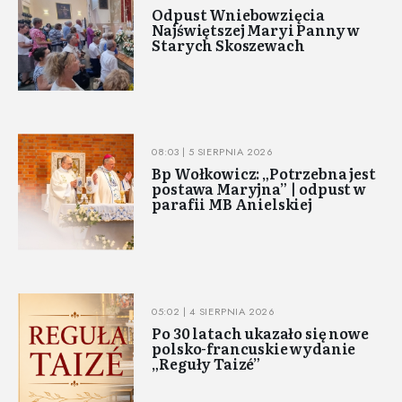
Odpust Wniebowzięcia
Najświętszej Maryi Panny w
Starych Skoszewach
08:03 | 5 SIERPNIA 2026
Bp Wołkowicz: „Potrzebna jest
postawa Maryjna” | odpust w
parafii MB Anielskiej
05:02 | 4 SIERPNIA 2026
Po 30 latach ukazało się nowe
polsko-francuskie wydanie
„Reguły Taizé”