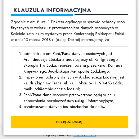
Cmentarze
KLAUZULA INFORMACYJNA
Duszpasterstwo
Zgodnie z art. 8 ust. 1 Dekretu ogólnego w sprawie ochrony osób
Program duszpasterski
fizycznych w związku z przetwarzaniem danych osobowych w
Kościele katolickim wydanym przez Konferencję Episkopatu Polski
Kalendarz pracy duszpasterskiej
w dniu 13 marca 2018 r. (dalej: Dekret) informujemy, że:
Duszpasterstwo specjalistyczne
Ruchy i stowarzyszenia
administratorem Pani/Pana danych osobowych jest
Archidiecezja Łódzka z siedzibą przy ul. Ks. Ignacego
Multimedia
Skorupki 1 w Łodzi, reprezentowana przez kard. Konrada
Krajewskiego, Arcybiskupa Metropolitę Łódzkiego;
Filmy
inspektorem ochrony danych w Archidiecezji Łódzkiej jest
ks. dr Zbigniew Tracz, ul. ks. I. Skorupki 1, 90-458 Łódź,
Zdjęcia
mail: iod@archidiecezja.lodz.pl;
Media katolickie
Pani/Pana dane osobowe przetwarzane będą w celu
zapewnienia bezpieczeństwa usług i informacyjnym;
Kontakt
przetwarzanie danych jest niezbędne do celów
wynikających z prawnie uzasadnionych interesów
realizowanych przez administratora lub przez stronę trzecią,
PRZEJDŹ DALEJ
z wyjątkiem sytuacji, w których nadrzędny charakter wobec
© Kuria Metropolitalna Łódzka
tych interesów mają interesy lub podstawowe prawa i
Projekt graficzny:
Filip Walczak
wolności osoby, której dane dotyczą, wymagające ochrony