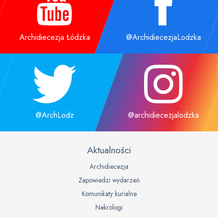
Archidiecezja Łódzka
@ArchidiecezjaLodzka
@ArchLodz
@archidiecezjalodzka
Aktualności
Archidiecezja
Zapowiedzi wydarzeń
Komunikaty kurialne
Nekrologi