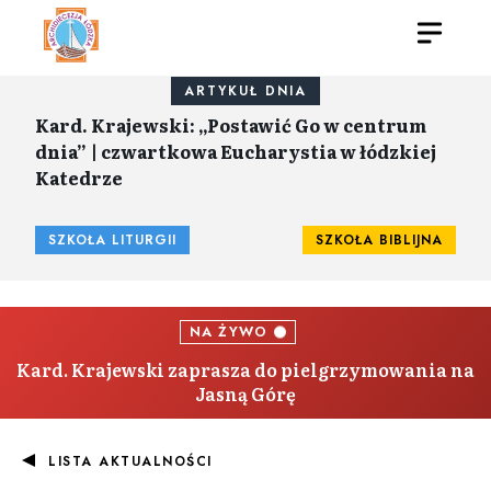
ARTYKUŁ DNIA
Kard. Krajewski: „Postawić Go w centrum
dnia” | czwartkowa Eucharystia w łódzkiej
Katedrze
SZKOŁA LITURGII
SZKOŁA BIBLIJNA
NA ŻYWO
Kard. Krajewski zaprasza do pielgrzymowania na
Jasną Górę
LISTA AKTUALNOŚCI