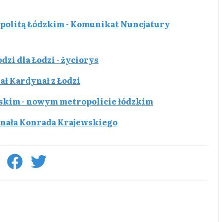
olitą Łódzkim - Komunikat Nuncjatury
zi dla Łodzi - życiorys
ł Kardynał z Łodzi
wskim - nowym metropolicie łódzkim
ynała Konrada Krajewskiego