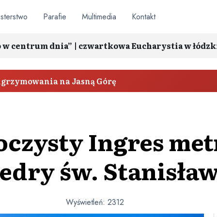
sterstwo
Parafie
Multimedia
Kontakt
o w centrum dnia” | czwartkowa Eucharystia w łódzk
elgrzymowania na Jasną Górę
oczysty Ingres met
edry św. Stanisła
Wyświetleń:
2312