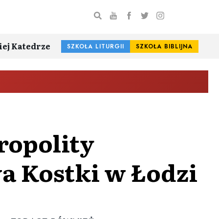
iej Katedrze
SZKOŁA LITURGII
SZKOŁA BIBLIJNA
ropolity
wa Kostki w Łodzi