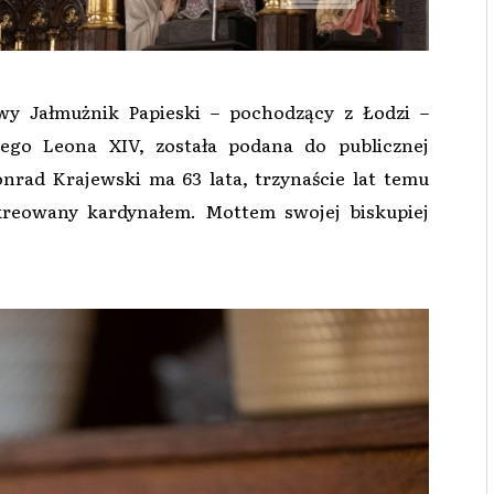
wy Jałmużnik Papieski – pochodzący z Łodzi –
tego Leona XIV, została podana do publicznej
rad Krajewski ma 63 lata, trzynaście lat temu
 kreowany kardynałem. Mottem swojej biskupiej