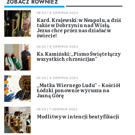
ZOBACZ RÓWNIEŻ
08:06 | 8 SIERPNIA 2026
Kard. Krajewski: w Neapolu, a dziś
także w Dobrzyniu nad Wisłą.
Jezus chce przez nas działać w
świecie!
04:06 | 8 SIERPNIA 2026
Ks. Kamiński: „Pismo Święte łączy
wszystkich chrześcijan”
09:06 | 8 SIERPNIA 2026
„Matka Wiernego Ludu” – Kościół
Łódzki ponownie wyrusza na
Jasną Górę
08:05 | 7 SIERPNIA 2026
Modlitwy w intencji beatyfikacji