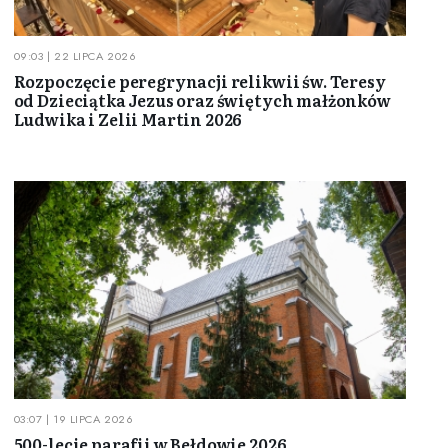
09:03 | 22 LIPCA 2026
Rozpoczęcie peregrynacji relikwii św. Teresy
od Dzieciątka Jezus oraz świętych małżonków
Ludwika i Zelii Martin 2026
03:07 | 19 LIPCA 2026
500-lecie parafii w Bełdowie 2026