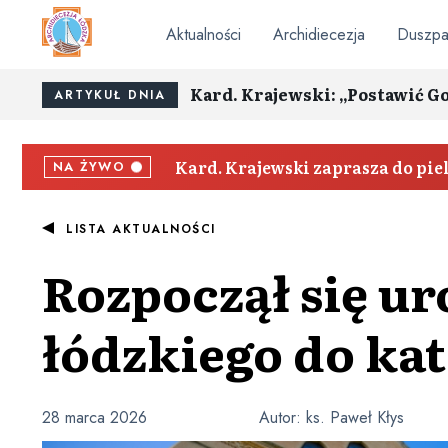
Aktualności
Archidiecezja
Duszpa
Kard. Krajewski: „Postawić G
ARTYKUŁ DNIA
Kard. Krajewski zaprasza do pi
NA ŻYWO
LISTA AKTUALNOŚCI
Rozpoczął się ur
łódzkiego do kat
28 marca 2026
Autor:
ks. Paweł Kłys