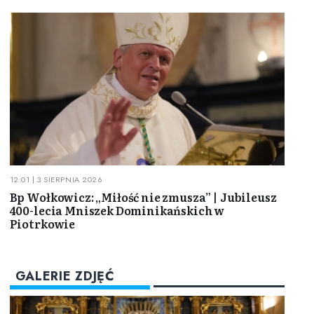
12:01 | 3 SIERPNIA 2026
Bp Wołkowicz: „Miłość nie zmusza” | Jubileusz
400-lecia Mniszek Dominikańskich w
Piotrkowie
GALERIE ZDJĘĆ