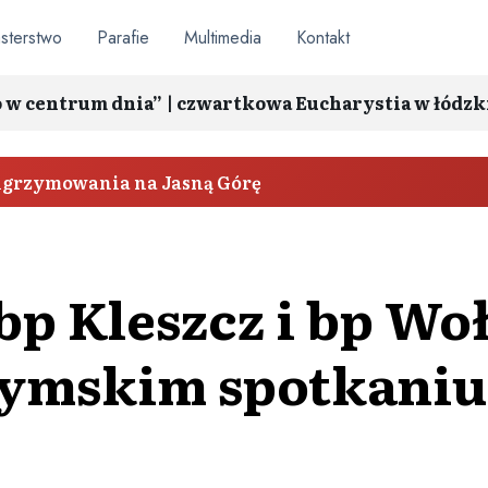
sterstwo
Parafie
Multimedia
Kontakt
o w centrum dnia” | czwartkowa Eucharystia w łódzk
elgrzymowania na Jasną Górę
bp Kleszcz i bp W
rzymskim spotkani