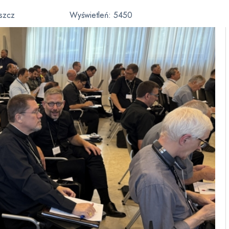
eszcz
Wyświetleń:
5450