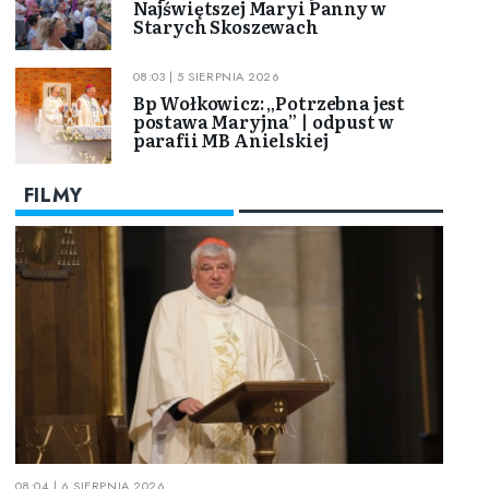
Najświętszej Maryi Panny w
Starych Skoszewach
08:03 | 5 SIERPNIA 2026
Bp Wołkowicz: „Potrzebna jest
postawa Maryjna” | odpust w
parafii MB Anielskiej
FILMY
08:04 | 6 SIERPNIA 2026