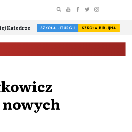
iej Katedrze
SZKOŁA LITURGII
SZKOŁA BIBLIJNA
ołkowicz
u nowych