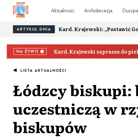
Aktualności
Archidiecezja
Duszpa
Kard. Krajewski: „Postawić G
ARTYKUŁ DNIA
Kard. Krajewski zaprasza do pi
NA ŻYWO
LISTA AKTUALNOŚCI
Łódzcy biskupi: 
uczestniczą w 
biskupów