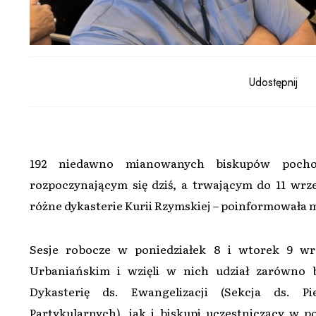
Udostępnij
192 niedawno mianowanych biskupów pocho
rozpoczynającym się dziś, a trwającym do 11 wr
różne dykasterie Kurii Rzymskiej – poinformowała m
Sesje robocze w poniedziałek 8 i wtorek 9 wr
Urbaniańskim i wzięli w nich udział zarówno 
Dykasterię ds. Ewangelizacji (Sekcja ds. P
Partykularnych), jak i biskupi uczestniczący 