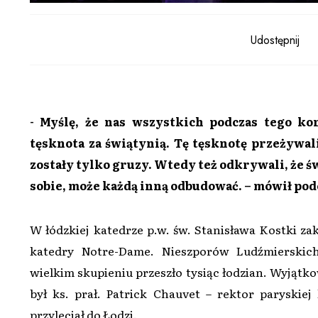
Udostępnij
- Myślę, że nas wszystkich podczas tego ko
tęsknota za świątynią. Tę tęsknotę przeżywal
zostały tylko gruzy. Wtedy też odkrywali, że św
sobie, może każdą inną odbudować. – mówił pod
W łódzkiej katedrze p.w. św. Stanisława Kostki za
katedry Notre-Dame. Nieszporów Ludźmierskic
wielkim skupieniu przeszło tysiąc łodzian. Wyjąt
był ks. prał. Patrick Chauvet – rektor paryskiej 
przyleciał do Łodzi.