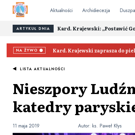
Aktualności
Archidiecezja
Duszpa
Kard. Krajewski: „Postawić G
ARTYKUŁ DNIA
Kard. Krajewski zaprasza do pi
NA ŻYWO
LISTA AKTUALNOŚCI
Nieszpory Ludźm
katedry paryski
11 maja 2019
Autor:
ks. Paweł Kłys