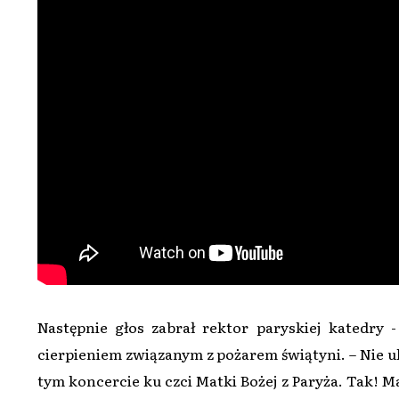
Następnie głos zabrał rektor paryskiej katedry -
cierpieniem związanym z pożarem świątyni. – Nie u
tym koncercie ku czci Matki Bożej z Paryża. Tak! Mat