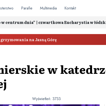
sterstwo
Parafie
Multimedia
Kontakt
o w centrum dnia” | czwartkowa Eucharystia w łódzk
elgrzymowania na Jasną Górę
ierskie w katedrze
ej
Wyświetleń:
3733