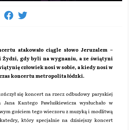
ncertu atakowało ciągle słowo Jeruzalem –
i Żydzi, gdy byli na wygnaniu, a ze świątyni
iątynię człowiek nosi w sobie, a kiedy nosi w
czas koncertu metropolita łódzki.
kończył się koncert na rzecz odbudowy paryskiej
h Jana Kantego Pawluśkiewicza wysłuchało w
kowym gościem tego wieczoru z muzyką i modlitwą
katedry, który specjalnie na dzisiejszy koncert