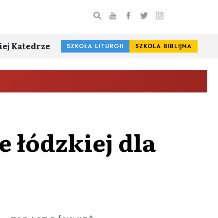
iej Katedrze
SZKOŁA LITURGII
SZKOŁA BIBLIJNA
 łódzkiej dla