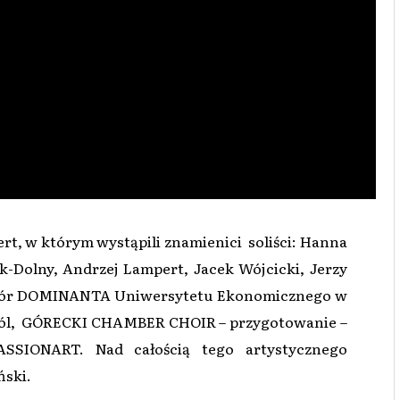
t, w którym wystąpili znamienici soliści: Hanna
k-Dolny, Andrzej Lampert, Jacek Wójcicki, Jerzy
e Chór DOMINANTA Uniwersytetu Ekonomicznego w
Król, GÓRECKI CHAMBER CHOIR – przygotowanie –
ASSIONART. Nad całością tego artystycznego
ński.