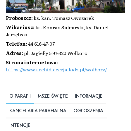
Proboszcz
:
ks. kan. Tomasz Owczarek
Wikariusz
:
ks. Konrad Sulmirski, ks. Daniel
Jarzębski
Telefon
:
44 616-47-07
Adres
:
pl. Jagiełły 5 97-320 Wolbórz
Strona internetowa
:
https://www.archidiecezja.lodz.pl/wolborz/
O PARAFII
MSZE ŚWIĘTE
INFORMACJE
KANCELARIA PARAFIALNA
OGŁOSZENIA
INTENCJE