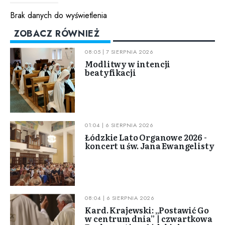
Brak danych do wyświetlenia
ZOBACZ RÓWNIEŻ
08:05 | 7 SIERPNIA 2026
Modlitwy w intencji
beatyfikacji
01:04 | 6 SIERPNIA 2026
Łódzkie Lato Organowe 2026 -
koncert u św. Jana Ewangelisty
08:04 | 6 SIERPNIA 2026
Kard. Krajewski: „Postawić Go
w centrum dnia” | czwartkowa