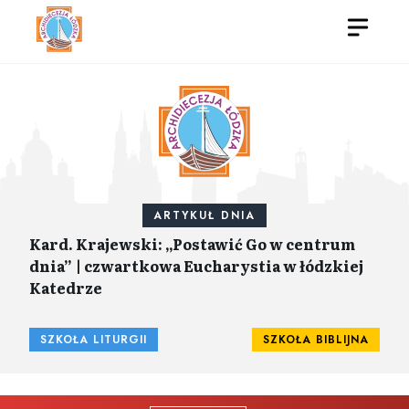
ARTYKUŁ DNIA
Kard. Krajewski: „Postawić Go w centrum
dnia” | czwartkowa Eucharystia w łódzkiej
Katedrze
SZKOŁA LITURGII
SZKOŁA BIBLIJNA