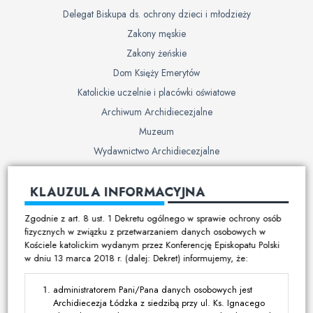
Delegat Biskupa ds. ochrony dzieci i młodzieży
Zakony męskie
Zakony żeńskie
Dom Księży Emerytów
Katolickie uczelnie i placówki oświatowe
Archiwum Archidiecezjalne
Muzeum
Wydawnictwo Archidiecezjalne
Cmentarze
KLAUZULA INFORMACYJNA
Duszpasterstwo
Zgodnie z art. 8 ust. 1 Dekretu ogólnego w sprawie ochrony osób
Program duszpasterski
fizycznych w związku z przetwarzaniem danych osobowych w
Kościele katolickim wydanym przez Konferencję Episkopatu Polski
Kalendarz pracy duszpasterskiej
w dniu 13 marca 2018 r. (dalej: Dekret) informujemy, że:
Duszpasterstwo specjalistyczne
Ruchy i stowarzyszenia
administratorem Pani/Pana danych osobowych jest
Archidiecezja Łódzka z siedzibą przy ul. Ks. Ignacego