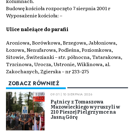
kolumnach.
Budowę kościoła rozpoczęto 7 sierpnia 2001 r
Wyposażenie kościoła: –
Ulice należące do parafii
Aroniowa, Borówkowa, Brzegowa, Jabłoniowa,
Łozowa, Nenufarowa, Podleśna, Poziomkowa,
Sitowie, Świtezianki – str. północna, Tatarakowa,
Trzcinowa, Urocza, Ustronie, Wiklinowa, al.
Zakochanych, Zgierska – nr 233–275
ZOBACZ RÓWNIEŻ
09:01 | 10 SIERPNIA 2026
Pątnicy z Tomaszowa
Mazowieckiego wyruszyli w
210 Pieszej Pielgrzymce na
Jasną Górę