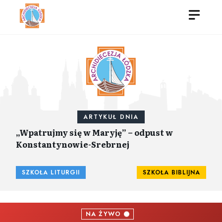
ARTYKUŁ DNIA
„Wpatrujmy się w Maryję” – odpust w
Konstantynowie-Srebrnej
SZKOŁA LITURGII
SZKOŁA BIBLIJNA
NA ŻYWO