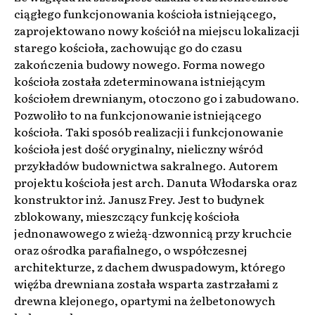
ciągłego funkcjonowania kościoła istniejącego,
zaprojektowano nowy kościół na miejscu lokalizacji
starego kościoła, zachowując go do czasu
zakończenia budowy nowego. Forma nowego
kościoła została zdeterminowana istniejącym
kościołem drewnianym, otoczono go i zabudowano.
Pozwoliło to na funkcjonowanie istniejącego
kościoła. Taki sposób realizacji i funkcjonowanie
kościoła jest dość oryginalny, nieliczny wśród
przykładów budownictwa sakralnego. Autorem
projektu kościoła jest arch. Danuta Włodarska oraz
konstruktor inż. Janusz Frey. Jest to budynek
zblokowany, mieszczący funkcję kościoła
jednonawowego z wieżą-dzwonnicą przy kruchcie
oraz ośrodka parafialnego, o współczesnej
architekturze, z dachem dwuspadowym, którego
więźba drewniana została wsparta zastrzałami z
drewna klejonego, opartymi na żelbetonowych