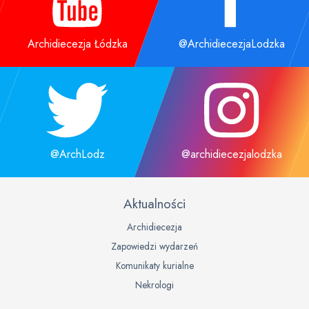
Archidiecezja Łódzka
@ArchidiecezjaLodzka
@ArchLodz
@archidiecezjalodzka
Aktualności
Archidiecezja
Zapowiedzi wydarzeń
Komunikaty kurialne
Nekrologi