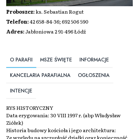
Proboszcz
:
ks. Sebastian Rogut
Telefon
:
42 658-84-36; 692 506 590
Adres
:
Jabłoniowa 2 91-496 Łódź
O PARAFII
MSZE ŚWIĘTE
INFORMACJE
KANCELARIA PARAFIALNA
OGŁOSZENIA
INTENCJE
RYS HISTORYCZNY
Data erygowania: 30 VIII 1997 r. (abp Władysław
Ziółek)
Historia budowy kościoła i jego architektura:
Ze względu na szczupłość działki oraz konieczność