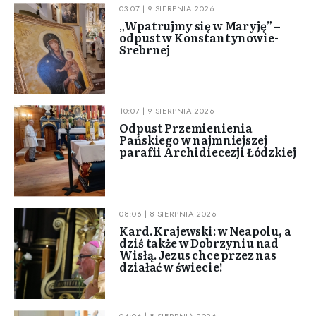
03:07 | 9 SIERPNIA 2026
„Wpatrujmy się w Maryję” –
odpust w Konstantynowie-
Srebrnej
10:07 | 9 SIERPNIA 2026
Odpust Przemienienia
Pańskiego w najmniejszej
parafii Archidiecezji Łódzkiej
08:06 | 8 SIERPNIA 2026
Kard. Krajewski: w Neapolu, a
dziś także w Dobrzyniu nad
Wisłą. Jezus chce przez nas
działać w świecie!